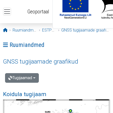
Liigu edasi põhisisu juurde
Geoportaal
Avaleht
Ruumiandmed
ESTPOS
GNSS tugijaamade graafikud
Ava menüü: Ruumiandmed
Ruumiandmed
GNSS tugijaamade graafikud
Tugijaamad
Koidula tugijaam