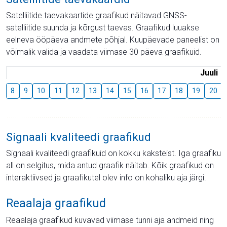
Satelliitide taevakaartide graafikud näitavad GNSS-
satelliitide suunda ja kõrgust taevas. Graafikud luuakse
eelneva ööpäeva andmete põhjal. Kuupäevade paneelist on
võimalik valida ja vaadata viimase 30 päeva graafikuid.
Juuli
8
9
10
11
12
13
14
15
16
17
18
19
20
Signaali kvaliteedi graafikud
Signaali kvaliteedi graafikuid on kokku kaksteist. Iga graafiku
all on selgitus, mida antud graafik näitab. Kõik graafikud on
interaktiivsed ja graafikutel olev info on kohaliku aja järgi.
Reaalaja graafikud
Reaalaja graafikud kuvavad viimase tunni aja andmeid ning