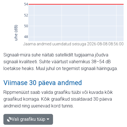
Jaama andmed uuendatud seisuga 2026-08-08 08:56:00
Signaali-müra suhe näitab satelliidilt tugijaama jõudva
signaali kvaliteeti. Suhte väärtust vahemikus 38–54 dB
loetakse heaks. Muul juhul on tegemist signaali häiringuga.
Viimase 30 päeva andmed
Rippmenüüst saab valida graafiku tüübi või kuvada kõik
graafikud korraga. Kõik graafikud sisaldavad 30 päeva
andmeid ning uuenevad kord tunnis.
Vali graafiku tüüp