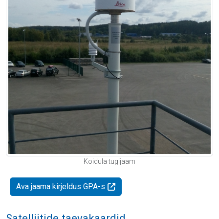
Koidula tugijaam
Ava jaama kirjeldus GPA-s
Satelliitide taevakaardid