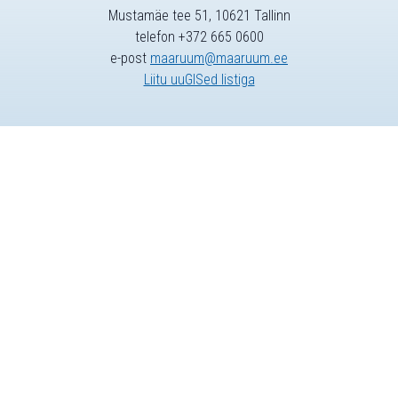
Mustamäe tee 51, 10621 Tallinn
telefon +372 665 0600
e-post
maaruum@maaruum.ee
Liitu uuGISed listiga