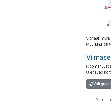
Signaali-müra 
Muul juhul on 
Viimase
Rippmenüüst s
uuenevad kord
Vali graaf
Satellii