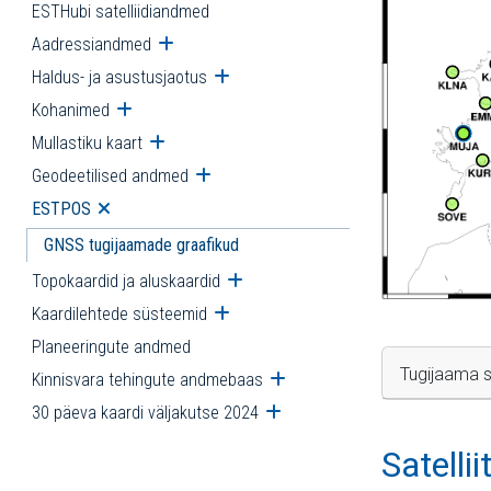
ESTHubi satelliidiandmed
Aadressiandmed
Ava alammenüü
Haldus- ja asustusjaotus
Ava alammenüü
Kohanimed
Ava alammenüü
Mullastiku kaart
Ava alammenüü
Geodeetilised andmed
Ava alammenüü
ESTPOS
Ava alammenüü
GNSS tugijaamade graafikud
Topokaardid ja aluskaardid
Ava alammenüü
Kaardilehtede süsteemid
Ava alammenüü
Planeeringute andmed
Tugijaama s
Kinnisvara tehingute andmebaas
Ava alammenüü
30 päeva kaardi väljakutse 2024
Ava alammenüü
Satelli