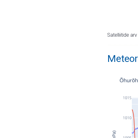
Satelliitide ar
Meteor
Õhurõh
1015
1010
1005