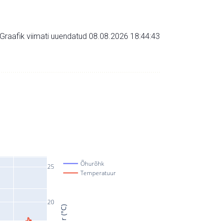
Graafik viimati uuendatud 08.08.2026 18:44:43
Õhurõhk
25
Temperatuur
20