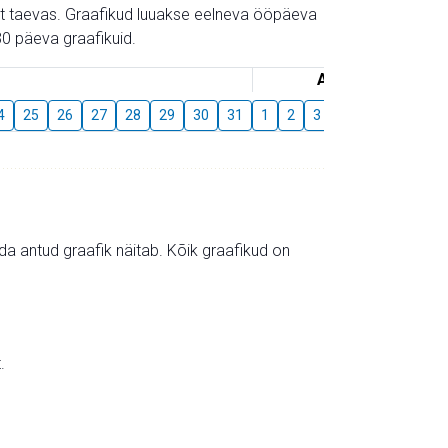
gust taevas. Graafikud luuakse eelneva ööpäeva
0 päeva graafikuid.
August
4
25
26
27
28
29
30
31
1
2
3
4
5
6
7
mida antud graafik näitab. Kõik graafikud on
.