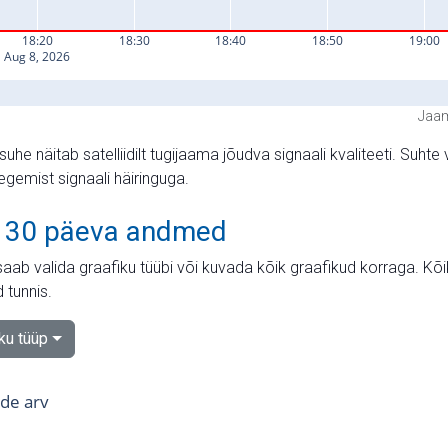
Jaam
suhe näitab satelliidilt tugijaama jõudva signaali kvaliteeti. Su
tegemist signaali häiringuga.
 30 päeva andmed
aab valida graafiku tüübi või kuvada kõik graafikud korraga. Kõ
 tunnis.
iku tüüp
tide arv