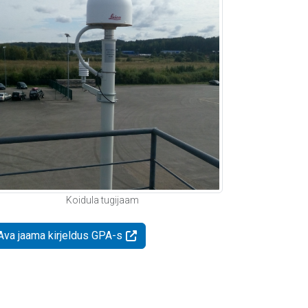
Koidula tugijaam
Ava jaama kirjeldus GPA-s