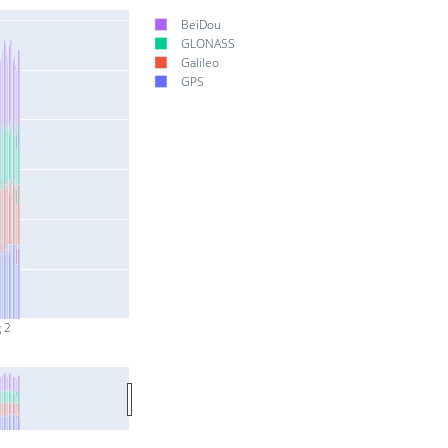
BeiDou
GLONASS
Galileo
GPS
 2