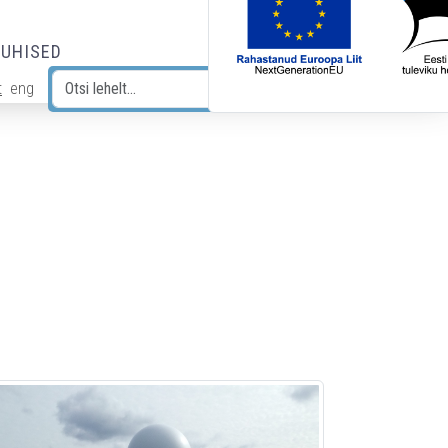
JUHISED
t
eng
Otsi