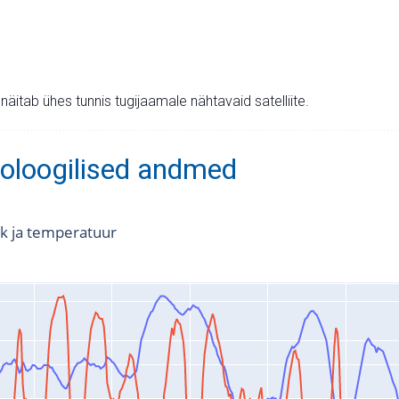
v näitab ühes tunnis tugijaamale nähtavaid satelliite.
oloogilised andmed
k ja temperatuur