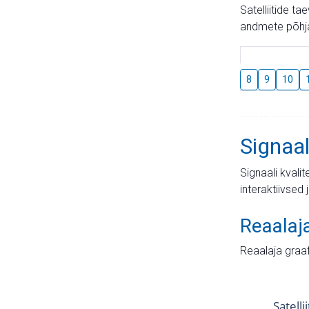
Satelliitide t
andmete põhja
8
9
10
Signaal
Signaali kvali
interaktiivsed 
Reaalaj
Reaalaja graa