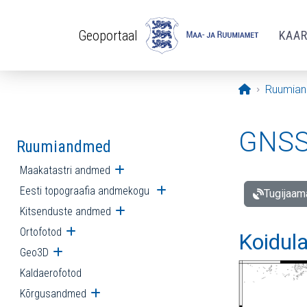
Liigu edasi põhisisu juurde
Geoportaal
KAA
Avaleht
Ruumia
GNSS 
Ruumiandmed
Maakatastri andmed
Ava alammenüü
Eesti topograafia andmekogu
Ava alammenüü
Tugijaam
Kitsenduste andmed
Ava alammenüü
Ortofotod
Ava alammenüü
Koidul
Geo3D
Ava alammenüü
Kaldaerofotod
Kõrgusandmed
Ava alammenüü