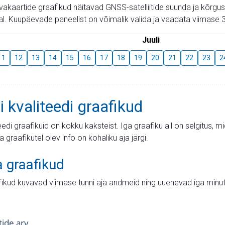
aevakaartide graafikud näitavad GNSS-satelliitide suunda ja kõr
l. Kuupäevade paneelist on võimalik valida ja vaadata viimase 3
Juuli
11
12
13
14
15
16
17
18
19
20
21
22
23
2
i kvaliteedi graafikud
teedi graafikuid on kokku kaksteist. Iga graafiku all on selgitus, 
ja graafikutel olev info on kohaliku aja järgi.
a graafikud
fikud kuvavad viimase tunni aja andmeid ning uuenevad iga minut