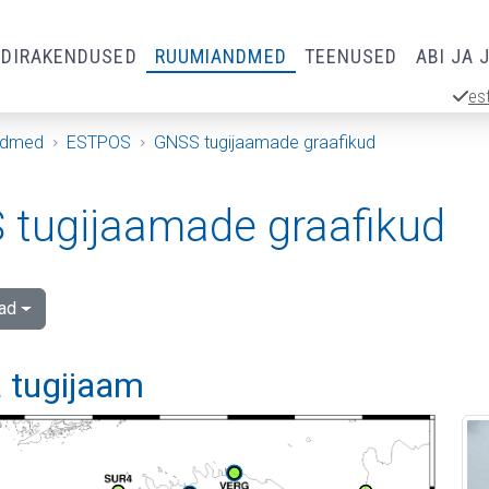
RDIRAKENDUSED
RUUMIANDMED
TEENUSED
ABI JA 
es
ndmed
ESTPOS
GNSS tugijaamade graafikud
tugijaamade graafikud
ad
a tugijaam