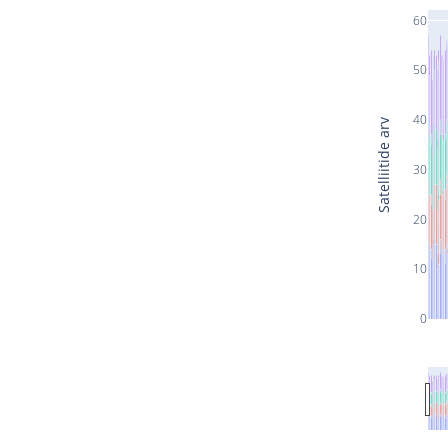
60
50
40
Satelliitide arv
30
20
10
0