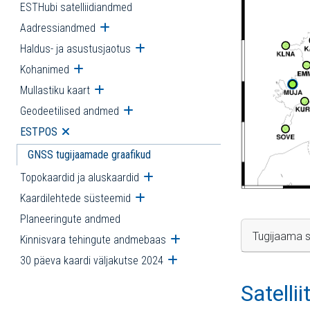
ESTHubi satelliidiandmed
Aadressiandmed
Ava alammenüü
Haldus- ja asustusjaotus
Ava alammenüü
Kohanimed
Ava alammenüü
Mullastiku kaart
Ava alammenüü
Geodeetilised andmed
Ava alammenüü
ESTPOS
Ava alammenüü
GNSS tugijaamade graafikud
Topokaardid ja aluskaardid
Ava alammenüü
Kaardilehtede süsteemid
Ava alammenüü
Planeeringute andmed
Tugijaama s
Kinnisvara tehingute andmebaas
Ava alammenüü
30 päeva kaardi väljakutse 2024
Ava alammenüü
Satelli