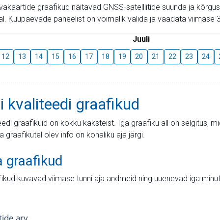
aevakaartide graafikud näitavad GNSS-satelliitide suunda ja kõr
l. Kuupäevade paneelist on võimalik valida ja vaadata viimase 3
Juuli
12
13
14
15
16
17
18
19
20
21
22
23
24
i kvaliteedi graafikud
teedi graafikuid on kokku kaksteist. Iga graafiku all on selgitus, 
ja graafikutel olev info on kohaliku aja järgi.
a graafikud
fikud kuvavad viimase tunni aja andmeid ning uuenevad iga minut