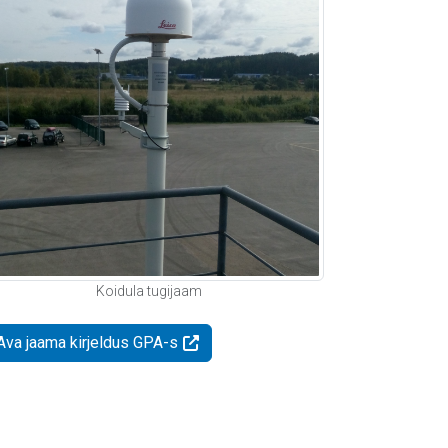
Koidula tugijaam
Ava jaama kirjeldus GPA-s