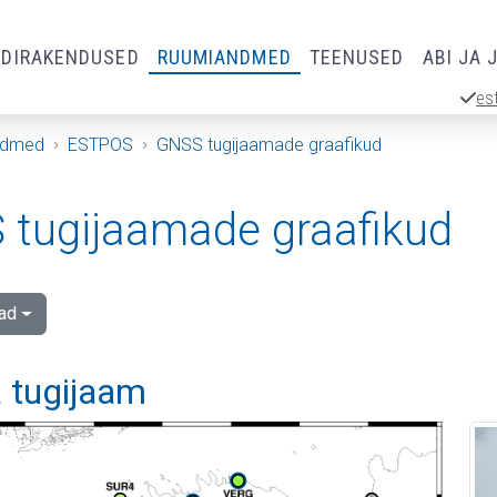
RDIRAKENDUSED
RUUMIANDMED
TEENUSED
ABI JA 
es
ndmed
ESTPOS
GNSS tugijaamade graafikud
tugijaamade graafikud
ad
a tugijaam