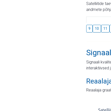
Satelliitide t
andmete põhja
9
10
11
Signaal
Signaali kvali
interaktiivsed 
Reaalaj
Reaalaja graa