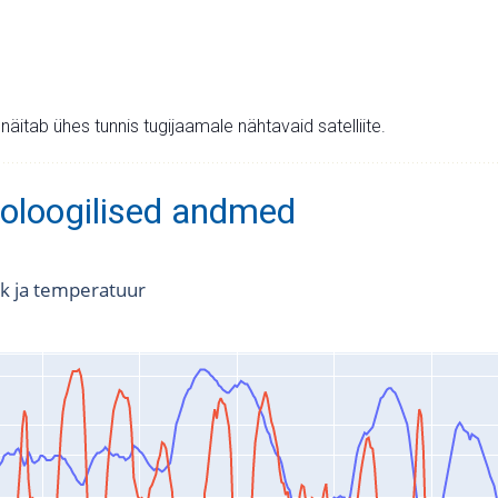
v näitab ühes tunnis tugijaamale nähtavaid satelliite.
oloogilised andmed
k ja temperatuur