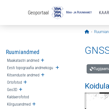
Liigu edasi põhisisu juurde
Geoportaal
KAA
Avaleht
Ruumia
GNSS 
Ruumiandmed
Maakatastri andmed
Ava alammenüü
Eesti topograafia andmekogu
Ava alammenüü
Tugijaam
Kitsenduste andmed
Ava alammenüü
Ortofotod
Ava alammenüü
Koidul
Geo3D
Ava alammenüü
Kaldaerofotod
Kõrgusandmed
Ava alammenüü