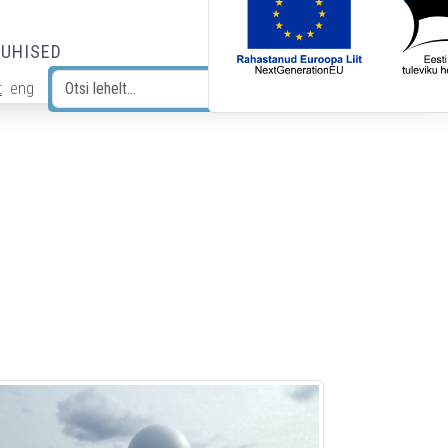
JUHISED
t
eng
Otsi