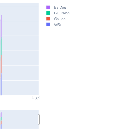
BeiDou
GLONASS
Galileo
GPS
Aug 9