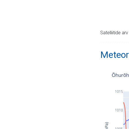
Satelliitide ar
Meteor
Õhurõh
1015
1010
1005