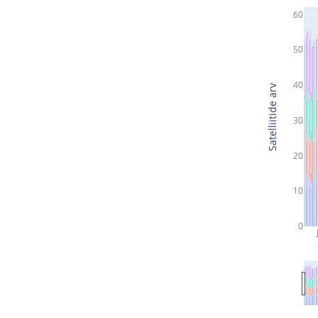
60
50
40
Satelliitide arv
30
20
10
0