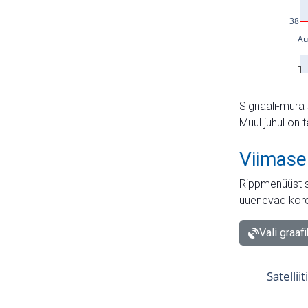
Signaali-müra 
Muul juhul on 
Viimase
Rippmenüüst s
uuenevad kord
Vali graaf
Satellii