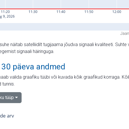
Jaam
suhe näitab satelliidilt tugijaama jõudva signaali kvaliteeti. Su
tegemist signaali häiringuga.
 30 päeva andmed
aab valida graafiku tüübi või kuvada kõik graafikud korraga. Kõ
 tunnis.
iku tüüp
tide arv