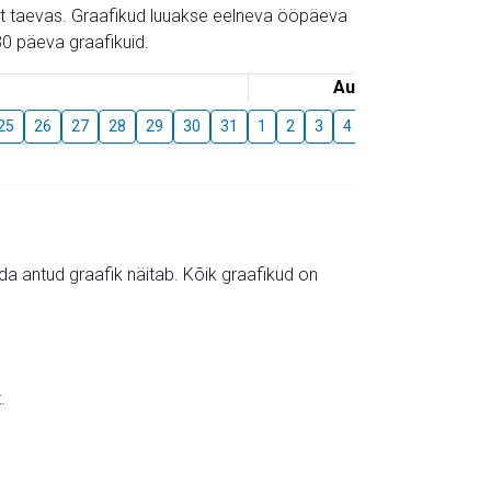
gust taevas. Graafikud luuakse eelneva ööpäeva
0 päeva graafikuid.
August
25
26
27
28
29
30
31
1
2
3
4
5
6
7
8
mida antud graafik näitab. Kõik graafikud on
.