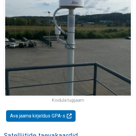
Koidula tugijaam
Ava jaama kirjeldus GPA-s
Satelliitide taevakaardid