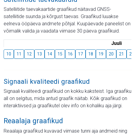
Satelliitide taevakaartide graafikud näitavad GNSS-
satelliitide suunda ja kõrgust taevas. Graafikud luuakse
eelneva ööpäeva andmete põhjal. Kuupäevade paneelist on
võimalik valida ja vaadata viimase 30 päeva graafikuid.
Juuli
10
11
12
13
14
15
16
17
18
19
20
21
22
Signaali kvaliteedi graafikud
Signaali kvaliteedi graafikuid on kokku kaksteist. Iga graafiku
all on selgitus, mida antud graafik näitab. Kõik graafikud on
interaktiivsed ja graafikutel olev info on kohaliku aja järgi.
Reaalaja graafikud
Reaalaja graafikud kuvavad viimase tunni aja andmeid ning