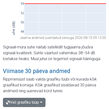
Jaama andmed uuendatud seisuga 2026-08-10 09:13:00
Signaali-müra suhe näitab satelliidilt tugijaama jõudva
signaali kvaliteeti. Suhte väärtust vahemikus 38–54 dB
loetakse heaks. Muul juhul on tegemist signaali häiringuga.
Viimase 30 päeva andmed
Rippmenüüst saab valida graafiku tüübi või kuvada kõik
graafikud korraga. Kõik graafikud sisaldavad 30 päeva
andmeid ning uuenevad kord tunnis.
Vali graafiku tüüp