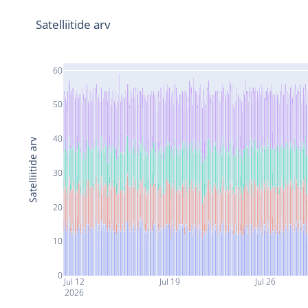
Satelliitide arv
60
50
40
Satelliitide arv
30
20
10
0
Jul 12
Jul 19
Jul 26
2026