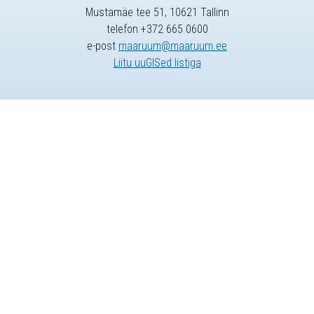
Mustamäe tee 51, 10621 Tallinn
telefon +372 665 0600
e-post
maaruum@maaruum.ee
Liitu uuGISed listiga