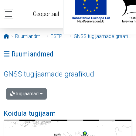
Liigu edasi põhisisu juurde
Geoportaal
Avaleht
Ruumiandmed
ESTPOS
GNSS tugijaamade graafikud
Ava menüü: Ruumiandmed
Ruumiandmed
GNSS tugijaamade graafikud
Tugijaamad
Koidula tugijaam