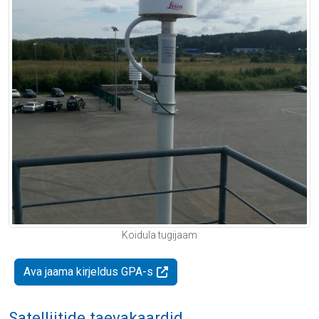
Koidula tugijaam
Ava jaama kirjeldus GPA-s
Satelliitide taevakaardid