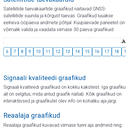
Satelliitide taevakaartide graafikud näitavad GNSS-
satelliitide suunda ja kõrgust taevas. Graafikud luuakse
eelneva ööpäeva andmete põhjal. Kuupäevade paneelist on
võimalik valida ja vaadata viimase 30 päeva graafikuid.
Juu
6
7
8
9
10
11
12
13
14
15
16
17
18
19
Signaali kvaliteedi graafikud
Signaali kvaliteedi graafikuid on kokku kaksteist. Iga graafiku
all on selgitus, mida antud graafik näitab. Kõik graafikud on
interaktiivsed ja graafikutel olev info on kohaliku aja järgi.
Reaalaja graafikud
Reaalaja graafikud kuvavad viimase tunni aja andmeid ning