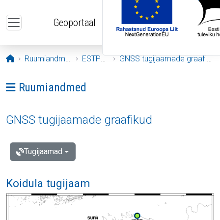
Liigu edasi põhisisu juurde
Geoportaal
Avaleht
Ruumiandmed
ESTPOS
GNSS tugijaamade graafikud
Ava menüü: Ruumiandmed
Ruumiandmed
GNSS tugijaamade graafikud
Tugijaamad
Koidula tugijaam