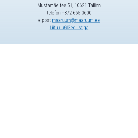
Mustamäe tee 51, 10621 Tallinn
telefon +372 665 0600
e-post
maaruum@maaruum.ee
Liitu uuGISed listiga