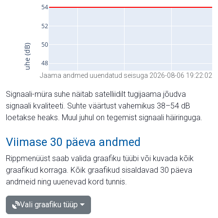
Jaama andmed uuendatud seisuga 2026-08-06 19:22:02
Signaali-müra suhe näitab satelliidilt tugijaama jõudva
signaali kvaliteeti. Suhte väärtust vahemikus 38–54 dB
loetakse heaks. Muul juhul on tegemist signaali häiringuga.
Viimase 30 päeva andmed
Rippmenüüst saab valida graafiku tüübi või kuvada kõik
graafikud korraga. Kõik graafikud sisaldavad 30 päeva
andmeid ning uuenevad kord tunnis.
Vali graafiku tüüp