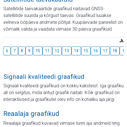
Satelliitide taevakaartide graafikud näitavad GNSS-
satelliitide suunda ja kõrgust taevas. Graafikud luuakse
eelneva ööpäeva andmete põhjal. Kuupäevade paneelist on
võimalik valida ja vaadata viimase 30 päeva graafikuid.
Juu
6
7
8
9
10
11
12
13
14
15
16
17
18
19
Signaali kvaliteedi graafikud
Signaali kvaliteedi graafikuid on kokku kaksteist. Iga graafiku
all on selgitus, mida antud graafik näitab. Kõik graafikud on
interaktiivsed ja graafikutel olev info on kohaliku aja järgi.
Reaalaja graafikud
Reaalaja graafikud kuvavad viimase tunni aja andmeid ning