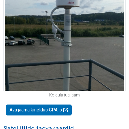
Koidula tugijaam
Ava jaama kirjeldus GPA-s
Satelliitide taevakaardid