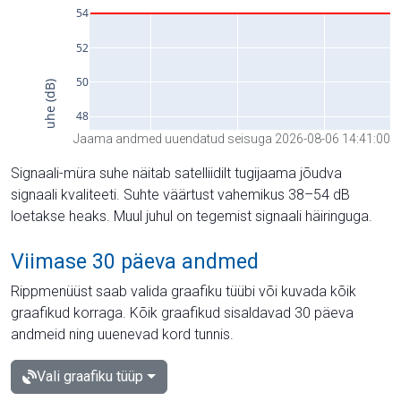
Jaama andmed uuendatud seisuga 2026-08-06 14:41:00
Signaali-müra suhe näitab satelliidilt tugijaama jõudva
signaali kvaliteeti. Suhte väärtust vahemikus 38–54 dB
loetakse heaks. Muul juhul on tegemist signaali häiringuga.
Viimase 30 päeva andmed
Rippmenüüst saab valida graafiku tüübi või kuvada kõik
graafikud korraga. Kõik graafikud sisaldavad 30 päeva
andmeid ning uuenevad kord tunnis.
Vali graafiku tüüp