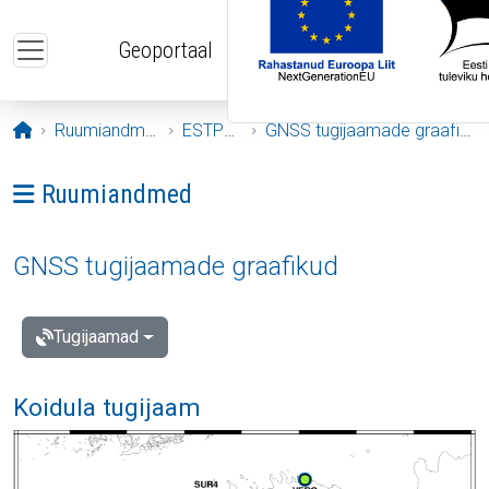
Liigu edasi põhisisu juurde
Geoportaal
Avaleht
Ruumiandmed
ESTPOS
GNSS tugijaamade graafikud
Ava menüü: Ruumiandmed
Ruumiandmed
GNSS tugijaamade graafikud
Tugijaamad
Koidula tugijaam