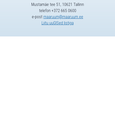
Mustamäe tee 51, 10621 Tallinn
telefon +372 665 0600
e-post
maaruum@maaruum.ee
Liitu uuGISed listiga