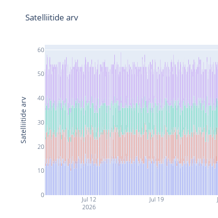
Satelliitide arv
60
50
40
Satelliitide arv
30
20
10
0
Jul 12
Jul 19
2026