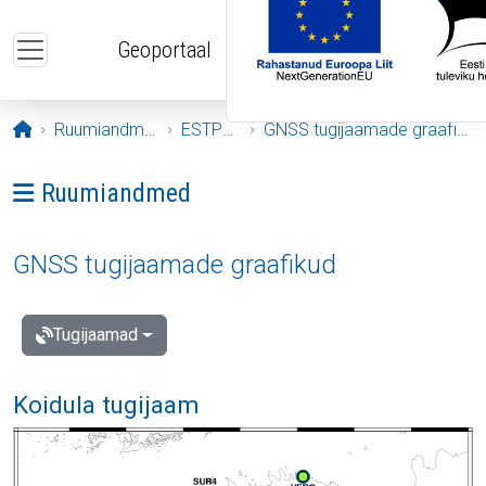
Liigu edasi põhisisu juurde
Geoportaal
Avaleht
Ruumiandmed
ESTPOS
GNSS tugijaamade graafikud
Ava menüü: Ruumiandmed
Ruumiandmed
GNSS tugijaamade graafikud
Tugijaamad
Koidula tugijaam