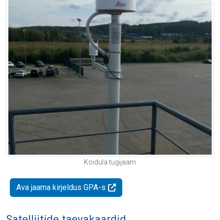
Koidula tugijaam
Ava jaama kirjeldus GPA-s
Satelliitide taevakaardid