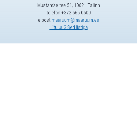
Mustamäe tee 51, 10621 Tallinn
telefon +372 665 0600
e-post
maaruum@maaruum.ee
Liitu uuGISed listiga