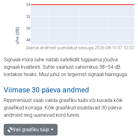
Jaama andmed uuendatud seisuga 2026-08-10 07:32:02
Signaali-müra suhe näitab satelliidilt tugijaama jõudva
signaali kvaliteeti. Suhte väärtust vahemikus 38–54 dB
loetakse heaks. Muul juhul on tegemist signaali häiringuga.
Viimase 30 päeva andmed
Rippmenüüst saab valida graafiku tüübi või kuvada kõik
graafikud korraga. Kõik graafikud sisaldavad 30 päeva
andmeid ning uuenevad kord tunnis.
Vali graafiku tüüp