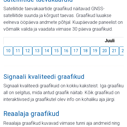
Satelliitide taevakaartide graafikud näitavad GNSS-
satelliitide suunda ja kõrgust taevas. Graafikud luuakse
eelneva ööpäeva andmete põhjal. Kuupäevade paneelist on
võimalik valida ja vaadata viimase 30 päeva graafikuid.
Juuli
10
11
12
13
14
15
16
17
18
19
20
21
22
Signaali kvaliteedi graafikud
Signaali kvaliteedi graafikuid on kokku kaksteist. Iga graafiku
all on selgitus, mida antud graafik näitab. Kõik graafikud on
interaktiivsed ja graafikutel olev info on kohaliku aja järgi.
Reaalaja graafikud
Reaalaja graafikud kuvavad viimase tunni aja andmeid ning