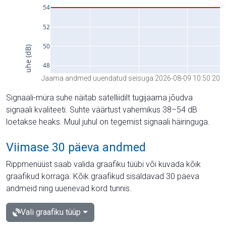
Jaama andmed uuendatud seisuga 2026-08-09 10:50:20
Signaali-müra suhe näitab satelliidilt tugijaama jõudva
signaali kvaliteeti. Suhte väärtust vahemikus 38–54 dB
loetakse heaks. Muul juhul on tegemist signaali häiringuga.
Viimase 30 päeva andmed
Rippmenüüst saab valida graafiku tüübi või kuvada kõik
graafikud korraga. Kõik graafikud sisaldavad 30 päeva
andmeid ning uuenevad kord tunnis.
Vali graafiku tüüp