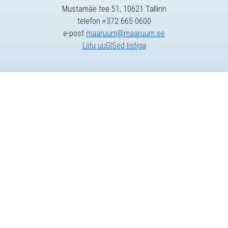
Mustamäe tee 51, 10621 Tallinn
telefon +372 665 0600
e-post
maaruum@maaruum.ee
Liitu uuGISed listiga