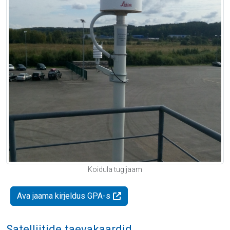
Koidula tugijaam
Ava jaama kirjeldus GPA-s
Satelliitide taevakaardid