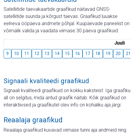
Satelliitide taevakaartide graafikud näitavad GNSS-
satelliitide suunda ja kõrgust taevas. Graafikud luuakse
eelneva ööpäeva andmete põhjal. Kuupäevade paneelist on
võimalik valida ja vaadata viimase 30 päeva graafikuid.
Juuli
9
10
11
12
13
14
15
16
17
18
19
20
21
Signaali kvaliteedi graafikud
Signaali kvaliteedi graafikuid on kokku kaksteist. Iga graafiku
all on selgitus, mida antud graafik näitab. Kõik graafikud on
interaktiivsed ja graafikutel olev info on kohaliku aja järgi.
Reaalaja graafikud
Reaalaja graafikud kuvavad viimase tunni aja andmeid ning