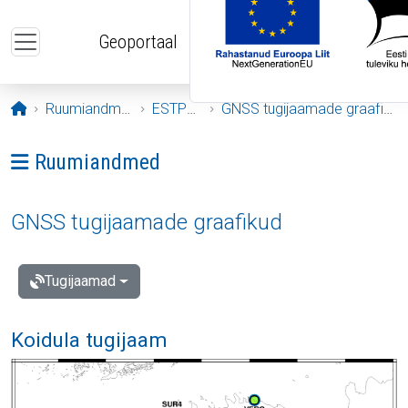
Liigu edasi põhisisu juurde
Geoportaal
Avaleht
Ruumiandmed
ESTPOS
GNSS tugijaamade graafikud
Ava menüü: Ruumiandmed
Ruumiandmed
GNSS tugijaamade graafikud
Tugijaamad
Koidula tugijaam