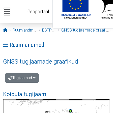
Liigu edasi põhisisu juurde
Geoportaal
Avaleht
Ruumiandmed
ESTPOS
GNSS tugijaamade graafikud
Ava menüü: Ruumiandmed
Ruumiandmed
GNSS tugijaamade graafikud
Tugijaamad
Koidula tugijaam