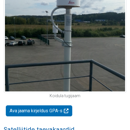
Koidula tugijaam
Ava jaama kirjeldus GPA-s
Satelliitide taevakaardid