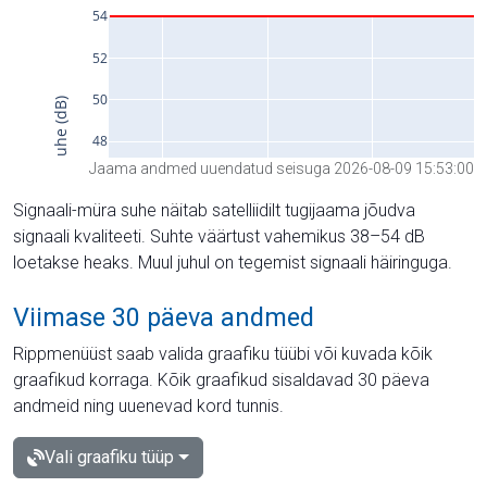
Jaama andmed uuendatud seisuga 2026-08-09 15:53:00
Signaali-müra suhe näitab satelliidilt tugijaama jõudva
signaali kvaliteeti. Suhte väärtust vahemikus 38–54 dB
loetakse heaks. Muul juhul on tegemist signaali häiringuga.
Viimase 30 päeva andmed
Rippmenüüst saab valida graafiku tüübi või kuvada kõik
graafikud korraga. Kõik graafikud sisaldavad 30 päeva
andmeid ning uuenevad kord tunnis.
Vali graafiku tüüp