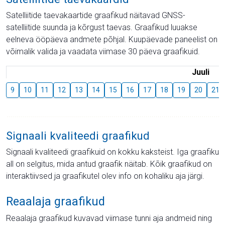
Satelliitide taevakaartide graafikud näitavad GNSS-
satelliitide suunda ja kõrgust taevas. Graafikud luuakse
eelneva ööpäeva andmete põhjal. Kuupäevade paneelist on
võimalik valida ja vaadata viimase 30 päeva graafikuid.
Juuli
9
10
11
12
13
14
15
16
17
18
19
20
21
Signaali kvaliteedi graafikud
Signaali kvaliteedi graafikuid on kokku kaksteist. Iga graafiku
all on selgitus, mida antud graafik näitab. Kõik graafikud on
interaktiivsed ja graafikutel olev info on kohaliku aja järgi.
Reaalaja graafikud
Reaalaja graafikud kuvavad viimase tunni aja andmeid ning