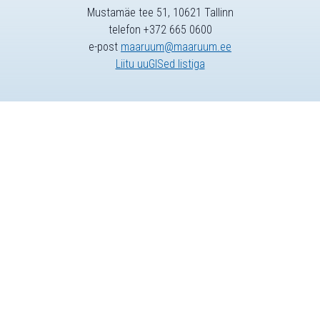
Mustamäe tee 51, 10621 Tallinn
telefon +372 665 0600
e-post
maaruum@maaruum.ee
Liitu uuGISed listiga