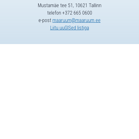
Mustamäe tee 51, 10621 Tallinn
telefon +372 665 0600
e-post
maaruum@maaruum.ee
Liitu uuGISed listiga