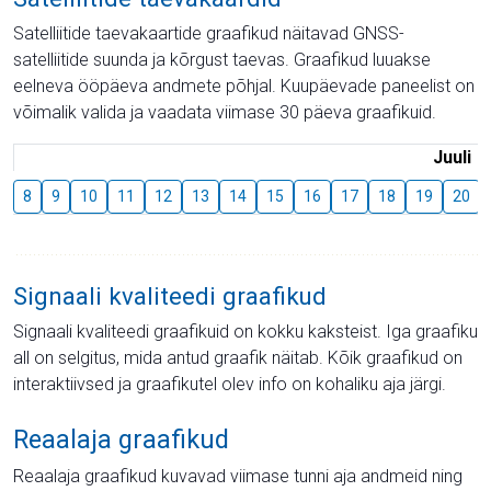
Satelliitide taevakaartide graafikud näitavad GNSS-
satelliitide suunda ja kõrgust taevas. Graafikud luuakse
eelneva ööpäeva andmete põhjal. Kuupäevade paneelist on
võimalik valida ja vaadata viimase 30 päeva graafikuid.
Juuli
8
9
10
11
12
13
14
15
16
17
18
19
20
Signaali kvaliteedi graafikud
Signaali kvaliteedi graafikuid on kokku kaksteist. Iga graafiku
all on selgitus, mida antud graafik näitab. Kõik graafikud on
interaktiivsed ja graafikutel olev info on kohaliku aja järgi.
Reaalaja graafikud
Reaalaja graafikud kuvavad viimase tunni aja andmeid ning