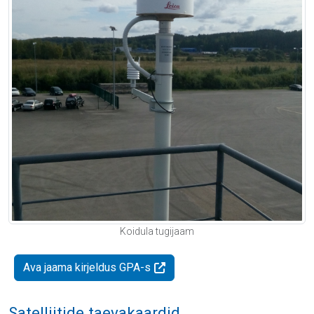
Koidula tugijaam
Ava jaama kirjeldus GPA-s
Satelliitide taevakaardid