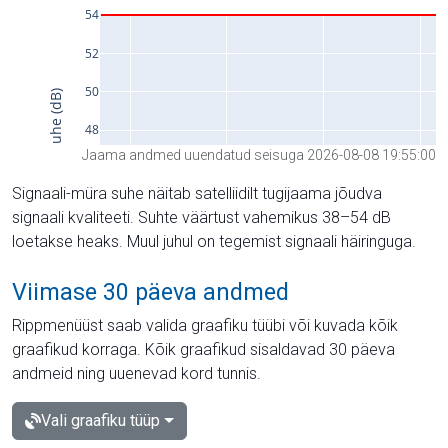
Jaama andmed uuendatud seisuga 2026-08-08 19:55:00
Signaali-müra suhe näitab satelliidilt tugijaama jõudva
signaali kvaliteeti. Suhte väärtust vahemikus 38–54 dB
loetakse heaks. Muul juhul on tegemist signaali häiringuga.
Viimase 30 päeva andmed
Rippmenüüst saab valida graafiku tüübi või kuvada kõik
graafikud korraga. Kõik graafikud sisaldavad 30 päeva
andmeid ning uuenevad kord tunnis.
Vali graafiku tüüp