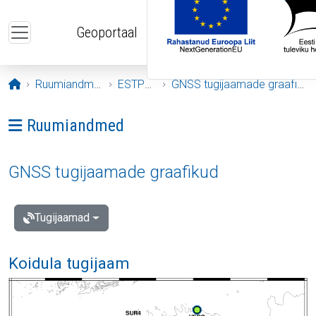
Liigu edasi põhisisu juurde
Geoportaal
Avaleht
Ruumiandmed
ESTPOS
GNSS tugijaamade graafikud
Ava menüü: Ruumiandmed
Ruumiandmed
GNSS tugijaamade graafikud
Tugijaamad
Koidula tugijaam