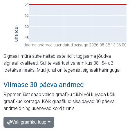
Jaama andmed uuendatud seisuga 2026-08-08 13:36:00
Signaali-müra suhe näitab satelliidilt tugijaama jõudva
signaali kvaliteeti. Suhte väärtust vahemikus 38–54 dB
loetakse heaks. Muul juhul on tegemist signaali häiringuga.
Viimase 30 päeva andmed
Rippmenüüst saab valida graafiku tüübi või kuvada kõik
graafikud korraga. Kõik graafikud sisaldavad 30 päeva
andmeid ning uuenevad kord tunnis.
Vali graafiku tüüp