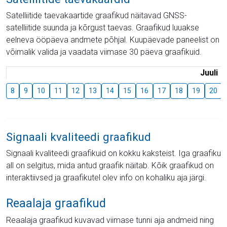
Satelliitide taevakaartide graafikud näitavad GNSS-
satelliitide suunda ja kõrgust taevas. Graafikud luuakse
eelneva ööpäeva andmete põhjal. Kuupäevade paneelist on
võimalik valida ja vaadata viimase 30 päeva graafikuid.
Juuli
8
9
10
11
12
13
14
15
16
17
18
19
20
Signaali kvaliteedi graafikud
Signaali kvaliteedi graafikuid on kokku kaksteist. Iga graafiku
all on selgitus, mida antud graafik näitab. Kõik graafikud on
interaktiivsed ja graafikutel olev info on kohaliku aja järgi.
Reaalaja graafikud
Reaalaja graafikud kuvavad viimase tunni aja andmeid ning