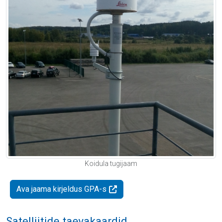
Koidula tugijaam
Ava jaama kirjeldus GPA-s
Satelliitide taevakaardid