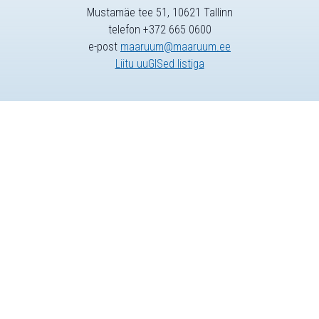
Mustamäe tee 51, 10621 Tallinn
telefon +372 665 0600
e-post
maaruum@maaruum.ee
Liitu uuGISed listiga