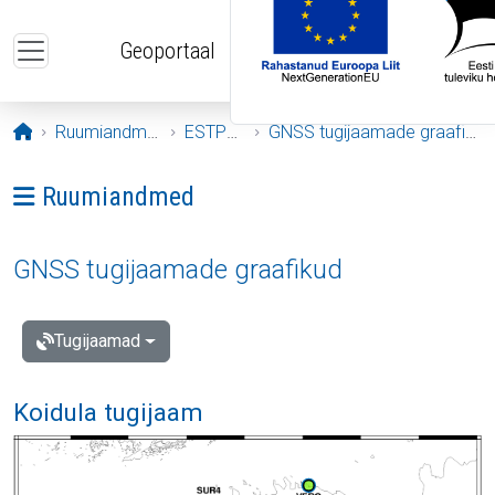
Liigu edasi põhisisu juurde
Geoportaal
Avaleht
Ruumiandmed
ESTPOS
GNSS tugijaamade graafikud
Ava menüü: Ruumiandmed
Ruumiandmed
GNSS tugijaamade graafikud
Tugijaamad
Koidula tugijaam