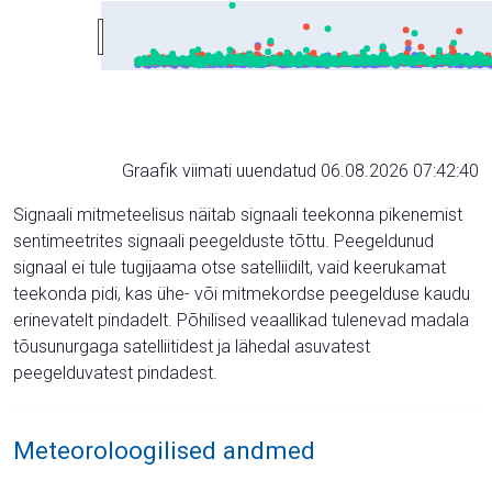
Graafik viimati uuendatud 06.08.2026 07:42:40
Signaali mitmeteelisus näitab signaali teekonna pikenemist
sentimeetrites signaali peegelduste tõttu. Peegeldunud
signaal ei tule tugijaama otse satelliidilt, vaid keerukamat
teekonda pidi, kas ühe- või mitmekordse peegelduse kaudu
erinevatelt pindadelt. Põhilised veaallikad tulenevad madala
tõusunurgaga satelliitidest ja lähedal asuvatest
peegelduvatest pindadest.
Meteoroloogilised andmed