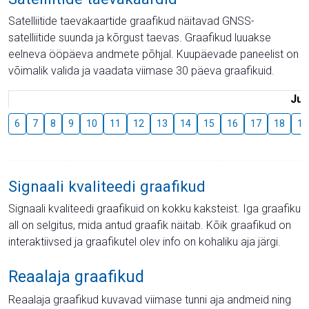
Satelliitide taevakaartide graafikud näitavad GNSS-
satelliitide suunda ja kõrgust taevas. Graafikud luuakse
eelneva ööpäeva andmete põhjal. Kuupäevade paneelist on
võimalik valida ja vaadata viimase 30 päeva graafikuid.
Juu
6
7
8
9
10
11
12
13
14
15
16
17
18
19
Signaali kvaliteedi graafikud
Signaali kvaliteedi graafikuid on kokku kaksteist. Iga graafiku
all on selgitus, mida antud graafik näitab. Kõik graafikud on
interaktiivsed ja graafikutel olev info on kohaliku aja järgi.
Reaalaja graafikud
Reaalaja graafikud kuvavad viimase tunni aja andmeid ning