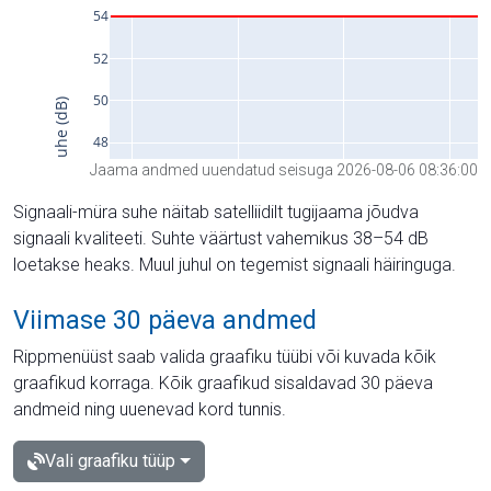
Jaama andmed uuendatud seisuga 2026-08-06 08:36:00
Signaali-müra suhe näitab satelliidilt tugijaama jõudva
signaali kvaliteeti. Suhte väärtust vahemikus 38–54 dB
loetakse heaks. Muul juhul on tegemist signaali häiringuga.
Viimase 30 päeva andmed
Rippmenüüst saab valida graafiku tüübi või kuvada kõik
graafikud korraga. Kõik graafikud sisaldavad 30 päeva
andmeid ning uuenevad kord tunnis.
Vali graafiku tüüp