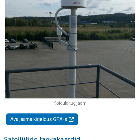
Koidula tugijaam
Ava jaama kirjeldus GPA-s
Satelliitide taevakaardid