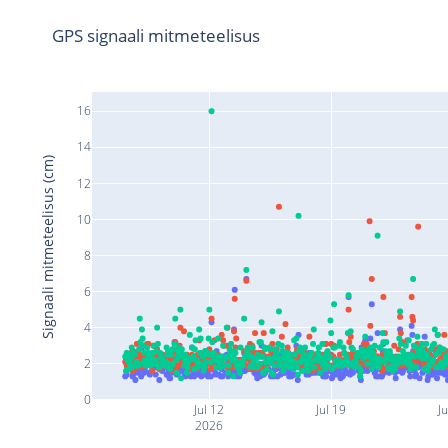
GPS signaali mitmeteelisus
16
14
Signaali mitmeteelisus (cm)
12
10
8
6
4
2
0
Jul 12
Jul 19
Ju
2026