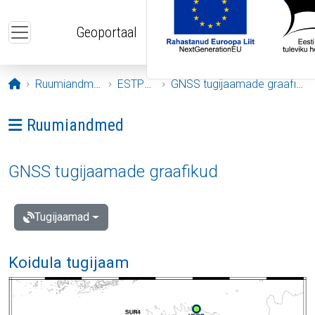
Liigu edasi põhisisu juurde
Geoportaal
Avaleht
Ruumiandmed
ESTPOS
GNSS tugijaamade graafikud
Ava menüü: Ruumiandmed
Ruumiandmed
GNSS tugijaamade graafikud
Tugijaamad
Koidula tugijaam