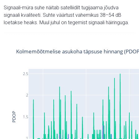
Signaali-müra suhe näitab satelliidilt tugijaama jõudva
signaali kvaliteeti. Suhte väärtust vahemikus 38–54 dB
loetakse heaks. Muul juhul on tegemist signaali häiringuga.
Kolmemõõtmelise asukoha täpsuse hinnang (PDOP
2.5
2
PDOP
1.5
1