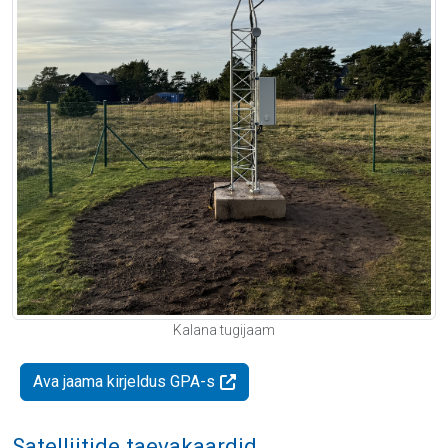
Kalana tugijaam
Ava jaama kirjeldus GPA-s
Satelliitide taevakaardid