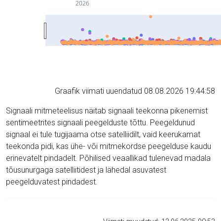
2026
Graafik viimati uuendatud 08.08.2026 19:44:58
Signaali mitmeteelisus näitab signaali teekonna pikenemist
sentimeetrites signaali peegelduste tõttu. Peegeldunud
signaal ei tule tugijaama otse satelliidilt, vaid keerukamat
teekonda pidi, kas ühe- või mitmekordse peegelduse kaudu
erinevatelt pindadelt. Põhilised veaallikad tulenevad madala
tõusunurgaga satelliitidest ja lähedal asuvatest
peegelduvatest pindadest.