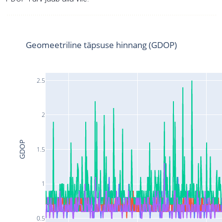
Geomeetriline täpsuse hinnang (GDOP)
2.5
2
GDOP
1.5
1
0.5