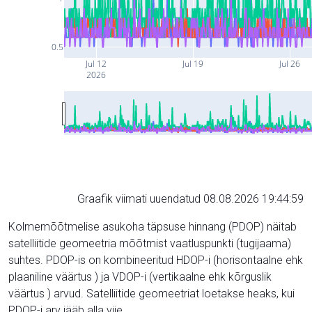
0.5
Jul 12
Jul 19
Jul 26
2026
Graafik viimati uuendatud 08.08.2026 19:44:59
Kolmemõõtmelise asukoha täpsuse hinnang (PDOP) näitab
satelliitide geomeetria mõõtmist vaatluspunkti (tugijaama)
suhtes. PDOP-is on kombineeritud HDOP-i (horisontaalne ehk
plaaniline väärtus ) ja VDOP-i (vertikaalne ehk kõrguslik
väärtus ) arvud. Satelliitide geomeetriat loetakse heaks, kui
PDOP-i arv jääb alla viie.