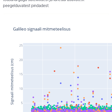
peegelduvatest pindadest.
Galileo signaali mitmeteelisus
25
20
Signaali mitmeteelisus (cm)
15
10
5