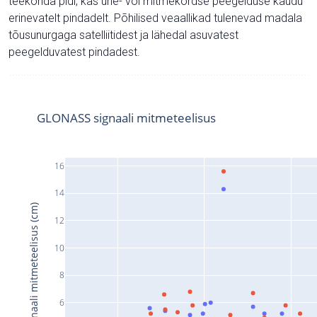
teekonda pidi, kas ühe- või mitmekordse peegelduse kaudu
erinevatelt pindadelt. Põhilised veaallikad tulenevad madala
tõusunurgaga satelliitidest ja lähedal asuvatest
peegelduvatest pindadest.
GLONASS signaali mitmeteelisus
16
14
Signaali mitmeteelisus (cm)
12
10
8
6