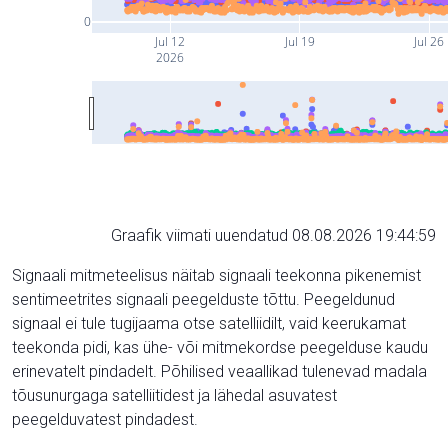
0
Jul 12
Jul 19
Jul 26
2026
Graafik viimati uuendatud 08.08.2026 19:44:59
Signaali mitmeteelisus näitab signaali teekonna pikenemist
sentimeetrites signaali peegelduste tõttu. Peegeldunud
signaal ei tule tugijaama otse satelliidilt, vaid keerukamat
teekonda pidi, kas ühe- või mitmekordse peegelduse kaudu
erinevatelt pindadelt. Põhilised veaallikad tulenevad madala
tõusunurgaga satelliitidest ja lähedal asuvatest
peegelduvatest pindadest.