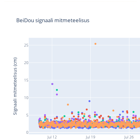
BeiDou signaali mitmeteelisus
25
Signaali mitmeteelisus (cm)
20
15
10
5
0
Jul 12
Jul 19
Jul 26