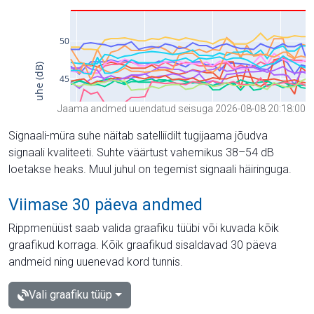
Jaama andmed uuendatud seisuga 2026-08-08 20:18:00
Signaali-müra suhe näitab satelliidilt tugijaama jõudva
signaali kvaliteeti. Suhte väärtust vahemikus 38–54 dB
loetakse heaks. Muul juhul on tegemist signaali häiringuga.
Viimase 30 päeva andmed
Rippmenüüst saab valida graafiku tüübi või kuvada kõik
graafikud korraga. Kõik graafikud sisaldavad 30 päeva
andmeid ning uuenevad kord tunnis.
Vali graafiku tüüp