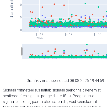
10
5
0
Jul 12
Jul 19
Jul 26
2026
Graafik viimati uuendatud 08.08.2026 19:44:59
Signaali mitmeteelisus näitab signaali teekonna pikenemist
sentimeetrites signaali peegelduste tõttu. Peegeldunud
signaal ei tule tugijaama otse satelliidilt, vaid keerukamat