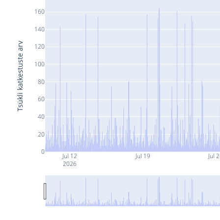
160
140
Tsükli katkestuste arv
120
100
80
60
40
20
0
Jul 12
Jul 19
Jul 
2026