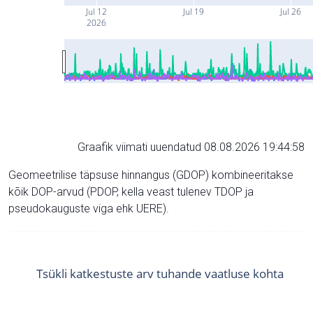
Jul 12
Jul 19
Jul 26
2026
Graafik viimati uuendatud 08.08.2026 19:44:58
Geomeetrilise täpsuse hinnangus (GDOP) kombineeritakse
kõik DOP-arvud (PDOP, kella veast tulenev TDOP ja
pseudokauguste viga ehk UERE).
Tsükli katkestuste arv tuhande vaatluse kohta