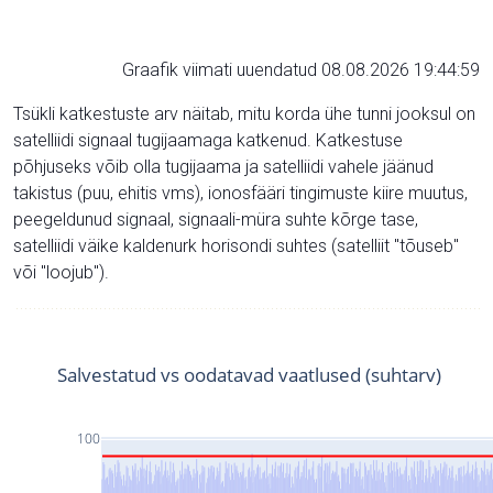
Graafik viimati uuendatud 08.08.2026 19:44:59
Tsükli katkestuste arv näitab, mitu korda ühe tunni jooksul on
satelliidi signaal tugijaamaga katkenud. Katkestuse
põhjuseks võib olla tugijaama ja satelliidi vahele jäänud
takistus (puu, ehitis vms), ionosfääri tingimuste kiire muutus,
peegeldunud signaal, signaali-müra suhte kõrge tase,
satelliidi väike kaldenurk horisondi suhtes (satelliit "tõuseb"
või "loojub").
Salvestatud vs oodatavad vaatlused (suhtarv)
100