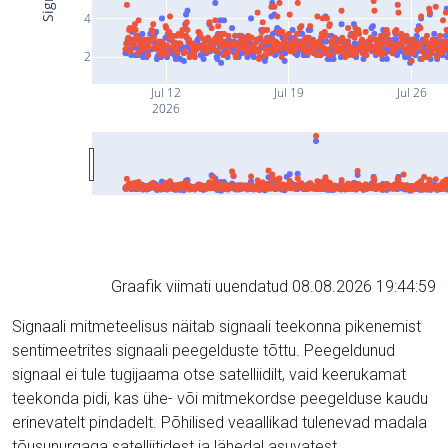
4
2
Jul 12
Jul 19
Jul 26
2026
Graafik viimati uuendatud 08.08.2026 19:44:59
Signaali mitmeteelisus näitab signaali teekonna pikenemist
sentimeetrites signaali peegelduste tõttu. Peegeldunud
signaal ei tule tugijaama otse satelliidilt, vaid keerukamat
teekonda pidi, kas ühe- või mitmekordse peegelduse kaudu
erinevatelt pindadelt. Põhilised veaallikad tulenevad madala
tõusunurgaga satelliitidest ja lähedal asuvatest