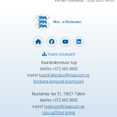
Viimati muudetud: 13.06.2025 09:53
Vaata sisukaarti
Kaardirakenduse tugi
telefon +372 665 0600
e-post
kaardirakendus@maaruum.ee
Korduma kippuvad küsimused
Mustamäe tee 51, 10621 Tallinn
telefon +372 665 0600
e-post
maaruum@maaruum.ee
Liitu uuGISed listiga