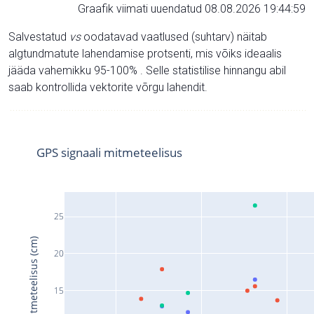
Graafik viimati uuendatud 08.08.2026 19:44:59
Salvestatud
vs
oodatavad vaatlused (suhtarv) näitab
algtundmatute lahendamise protsenti, mis võiks ideaalis
jääda vahemikku 95-100% . Selle statistilise hinnangu abil
saab kontrollida vektorite võrgu lahendit.
GPS signaali mitmeteelisus
25
Signaali mitmeteelisus (cm)
20
15