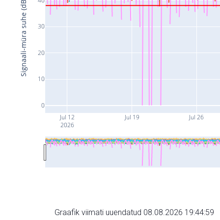
Signaali-müra suhe (dB)
30
20
10
0
Jul 12
Jul 19
Jul 26
2026
Graafik viimati uuendatud 08.08.2026 19:44:59