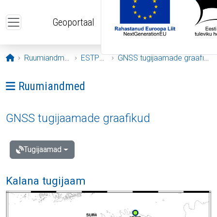
Liigu edasi põhisisu juurde
Geoportaal
Avaleht
Ruumiandmed
ESTPOS
GNSS tugijaamade graafikud
Ava menüü: Ruumiandmed
Ruumiandmed
GNSS tugijaamade graafikud
Tugijaamad
Kalana tugijaam