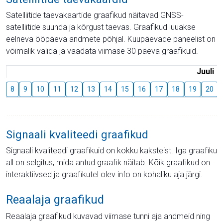
Satelliitide taevakaartide graafikud näitavad GNSS-
satelliitide suunda ja kõrgust taevas. Graafikud luuakse
eelneva ööpäeva andmete põhjal. Kuupäevade paneelist on
võimalik valida ja vaadata viimase 30 päeva graafikuid.
Juuli
8
9
10
11
12
13
14
15
16
17
18
19
20
Signaali kvaliteedi graafikud
Signaali kvaliteedi graafikuid on kokku kaksteist. Iga graafiku
all on selgitus, mida antud graafik näitab. Kõik graafikud on
interaktiivsed ja graafikutel olev info on kohaliku aja järgi.
Reaalaja graafikud
Reaalaja graafikud kuvavad viimase tunni aja andmeid ning