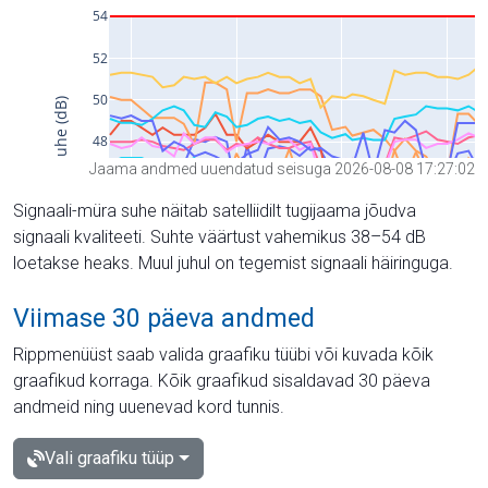
Jaama andmed uuendatud seisuga 2026-08-08 17:27:02
Signaali-müra suhe näitab satelliidilt tugijaama jõudva
signaali kvaliteeti. Suhte väärtust vahemikus 38–54 dB
loetakse heaks. Muul juhul on tegemist signaali häiringuga.
Viimase 30 päeva andmed
Rippmenüüst saab valida graafiku tüübi või kuvada kõik
graafikud korraga. Kõik graafikud sisaldavad 30 päeva
andmeid ning uuenevad kord tunnis.
Vali graafiku tüüp