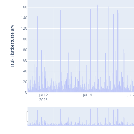
160
140
Tsükli katkestuste arv
120
100
80
60
40
20
0
Jul 12
Jul 19
Jul 
2026