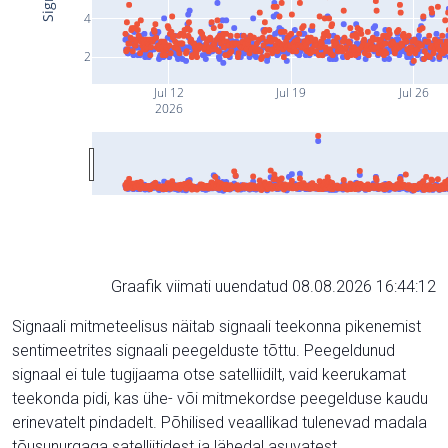
4
2
Jul 12
Jul 19
Jul 26
2026
Graafik viimati uuendatud 08.08.2026 16:44:12
Signaali mitmeteelisus näitab signaali teekonna pikenemist
sentimeetrites signaali peegelduste tõttu. Peegeldunud
signaal ei tule tugijaama otse satelliidilt, vaid keerukamat
teekonda pidi, kas ühe- või mitmekordse peegelduse kaudu
erinevatelt pindadelt. Põhilised veaallikad tulenevad madala
tõusunurgaga satelliitidest ja lähedal asuvatest