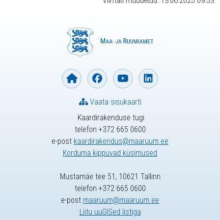
Viimati muudetud: 13.06.2025 09:53
Vaata sisukaarti
Kaardirakenduse tugi
telefon +372 665 0600
e-post
kaardirakendus@maaruum.ee
Korduma kippuvad küsimused
Mustamäe tee 51, 10621 Tallinn
telefon +372 665 0600
e-post
maaruum@maaruum.ee
Liitu uuGISed listiga