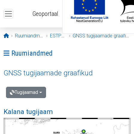
Liigu edasi põhisisu juurde
Geoportaal
Avaleht
Ruumiandmed
ESTPOS
GNSS tugijaamade graafikud
Ava menüü: Ruumiandmed
Ruumiandmed
GNSS tugijaamade graafikud
Tugijaamad
Kalana tugijaam