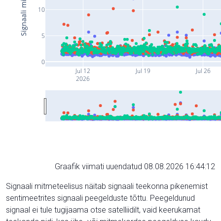
10
5
0
Jul 12
Jul 19
Jul 26
2026
Graafik viimati uuendatud 08.08.2026 16:44:12
Signaali mitmeteelisus näitab signaali teekonna pikenemist
sentimeetrites signaali peegelduste tõttu. Peegeldunud
signaal ei tule tugijaama otse satelliidilt, vaid keerukamat