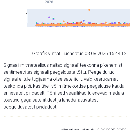
2026
Graafik viimati uuendatud 08.08.2026 16:44:12
Signaali mitmeteelisus näitab signaali teekonna pikenemist
sentimeetrites signaali peegelduste tõttu. Peegeldunud
signaal ei tule tugijaama otse satelliidilt, vaid keerukamat
teekonda pidi, kas ühe- või mitmekordse peegelduse kaudu
erinevatelt pindadelt. Põhilised veaallikad tulenevad madala
tõusunurgaga satelliitidest ja lähedal asuvatest
peegelduvatest pindadest.