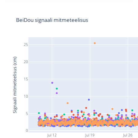
BeiDou signaali mitmeteelisus
25
Signaali mitmeteelisus (cm)
20
15
10
5
0
Jul 12
Jul 19
Jul 26