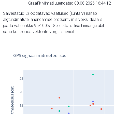
Graafik viimati uuendatud 08.08.2026 16:44:12
Salvestatud
vs
oodatavad vaatlused (suhtarv) näitab
algtundmatute lahendamise protsenti, mis võiks ideaalis
jääda vahemikku 95-100% . Selle statistilise hinnangu abil
saab kontrollida vektorite võrgu lahendit.
GPS signaali mitmeteelisus
25
Signaali mitmeteelisus (cm)
20
15