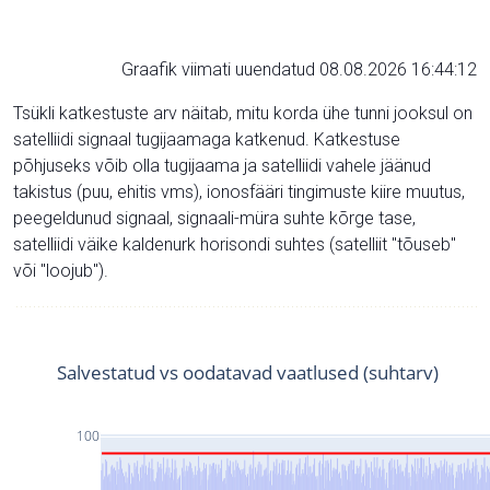
Graafik viimati uuendatud 08.08.2026 16:44:12
Tsükli katkestuste arv näitab, mitu korda ühe tunni jooksul on
satelliidi signaal tugijaamaga katkenud. Katkestuse
põhjuseks võib olla tugijaama ja satelliidi vahele jäänud
takistus (puu, ehitis vms), ionosfääri tingimuste kiire muutus,
peegeldunud signaal, signaali-müra suhte kõrge tase,
satelliidi väike kaldenurk horisondi suhtes (satelliit "tõuseb"
või "loojub").
Salvestatud vs oodatavad vaatlused (suhtarv)
100