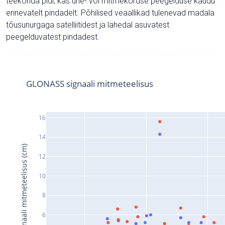
teekonda pidi, kas ühe- või mitmekordse peegelduse kaudu
erinevatelt pindadelt. Põhilised veaallikad tulenevad madala
tõusunurgaga satelliitidest ja lähedal asuvatest
peegelduvatest pindadest.
GLONASS signaali mitmeteelisus
16
14
Signaali mitmeteelisus (cm)
12
10
8
6