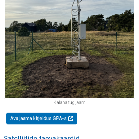
Kalana tugijaam
Ava jaama kirjeldus GPA-s
Satelliitide taevakaardid