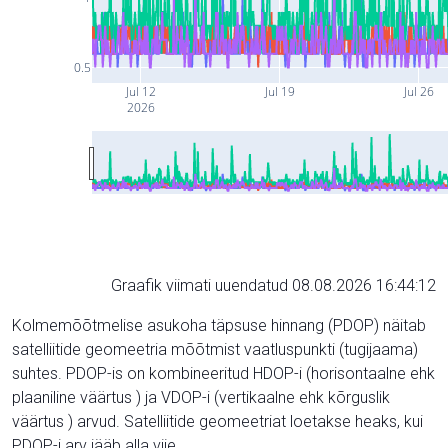
0.5
Jul 12
Jul 19
Jul 26
2026
Graafik viimati uuendatud 08.08.2026 16:44:12
Kolmemõõtmelise asukoha täpsuse hinnang (PDOP) näitab
satelliitide geomeetria mõõtmist vaatluspunkti (tugijaama)
suhtes. PDOP-is on kombineeritud HDOP-i (horisontaalne ehk
plaaniline väärtus ) ja VDOP-i (vertikaalne ehk kõrguslik
väärtus ) arvud. Satelliitide geomeetriat loetakse heaks, kui
PDOP-i arv jääb alla viie.