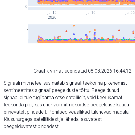
0
Jul 12
Jul 19
Jul 26
2026
Graafik viimati uuendatud 08.08.2026 16:44:12
Signaali mitmeteelisus näitab signaali teekonna pikenemist
sentimeetrites signaali peegelduste tõttu. Peegeldunud
signaal ei tule tugijaama otse satelliidilt, vaid keerukamat
teekonda pidi, kas ühe- või mitmekordse peegelduse kaudu
erinevatelt pindadelt. Põhilised veaallikad tulenevad madala
tõusunurgaga satelliitidest ja lähedal asuvatest
peegelduvatest pindadest.