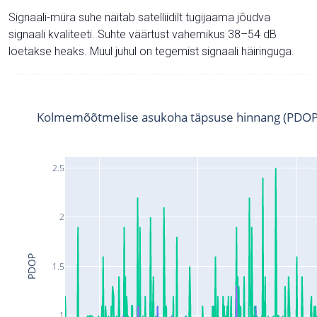
Signaali-müra suhe näitab satelliidilt tugijaama jõudva
signaali kvaliteeti. Suhte väärtust vahemikus 38–54 dB
loetakse heaks. Muul juhul on tegemist signaali häiringuga.
Kolmemõõtmelise asukoha täpsuse hinnang (PDOP
2.5
2
PDOP
1.5
1