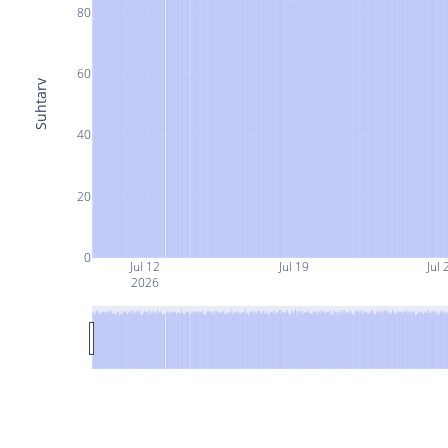
80
60
Suhtarv
40
20
0
Jul 12
Jul 19
Jul 
2026