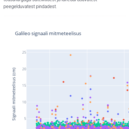
peegelduvatest pindadest.
Galileo signaali mitmeteelisus
25
20
Signaali mitmeteelisus (cm)
15
10
5