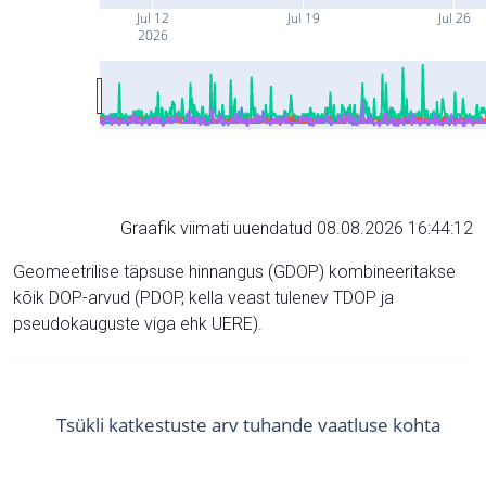
Jul 12
Jul 19
Jul 26
2026
Graafik viimati uuendatud 08.08.2026 16:44:12
Geomeetrilise täpsuse hinnangus (GDOP) kombineeritakse
kõik DOP-arvud (PDOP, kella veast tulenev TDOP ja
pseudokauguste viga ehk UERE).
Tsükli katkestuste arv tuhande vaatluse kohta