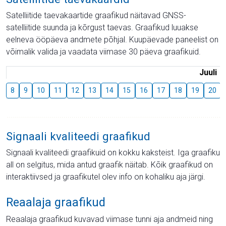
Satelliitide taevakaartide graafikud näitavad GNSS-
satelliitide suunda ja kõrgust taevas. Graafikud luuakse
eelneva ööpäeva andmete põhjal. Kuupäevade paneelist on
võimalik valida ja vaadata viimase 30 päeva graafikuid.
Juuli
8
9
10
11
12
13
14
15
16
17
18
19
20
Signaali kvaliteedi graafikud
Signaali kvaliteedi graafikuid on kokku kaksteist. Iga graafiku
all on selgitus, mida antud graafik näitab. Kõik graafikud on
interaktiivsed ja graafikutel olev info on kohaliku aja järgi.
Reaalaja graafikud
Reaalaja graafikud kuvavad viimase tunni aja andmeid ning