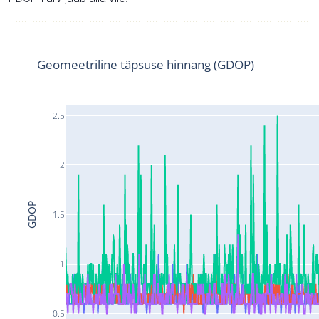
Geomeetriline täpsuse hinnang (GDOP)
2.5
2
GDOP
1.5
1
0.5