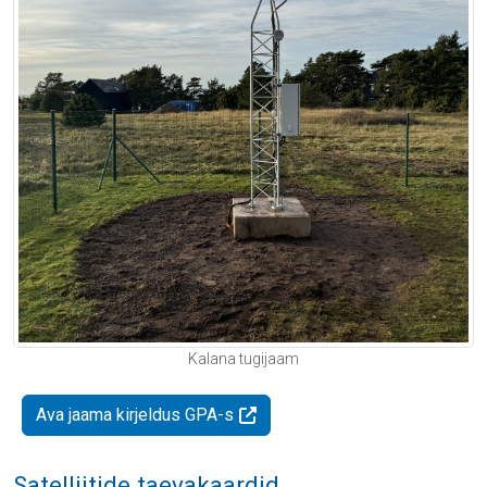
Kalana tugijaam
Ava jaama kirjeldus GPA-s
Satelliitide taevakaardid