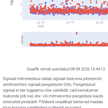
4
2
Jul 12
Jul 19
Jul 26
2026
Graafik viimati uuendatud 08.08.2026 16:44:12
Signaali mitmeteelisus näitab signaali teekonna pikenemist
sentimeetrites signaali peegelduste tõttu. Peegeldunud
signaal ei tule tugijaama otse satelliidilt, vaid keerukamat
teekonda pidi, kas ühe- või mitmekordse peegelduse kaudu
erinevatelt pindadelt. Põhilised veaallikad tulenevad madala
tõusunurgaga satelliitidest ja lähedal asuvatest