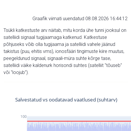
Graafik viimati uuendatud 08.08.2026 16:44:12
Tsükli katkestuste arv näitab, mitu korda ühe tunni jooksul on
satelliidi signaal tugijaamaga katkenud. Katkestuse
põhjuseks võib olla tugijaama ja satelliidi vahele jäänud
takistus (puu, ehitis vms), ionosfääri tingimuste kiire muutus,
peegeldunud signaal, signaali-müra suhte kõrge tase,
satelliidi väike kaldenurk horisondi suhtes (satelliit "tõuseb"
või "loojub").
Salvestatud vs oodatavad vaatlused (suhtarv)
100