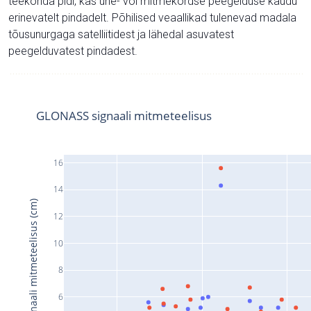
teekonda pidi, kas ühe- või mitmekordse peegelduse kaudu
erinevatelt pindadelt. Põhilised veaallikad tulenevad madala
tõusunurgaga satelliitidest ja lähedal asuvatest
peegelduvatest pindadest.
GLONASS signaali mitmeteelisus
16
14
Signaali mitmeteelisus (cm)
12
10
8
6