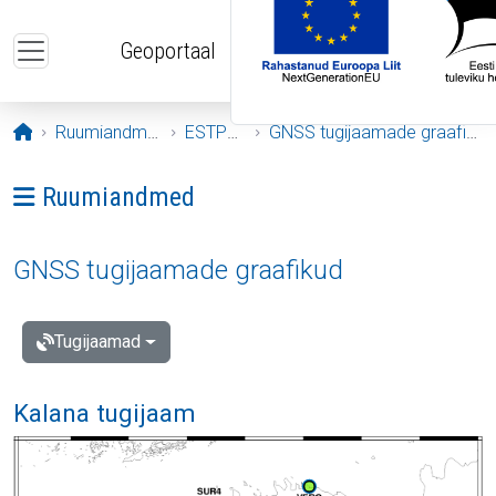
Liigu edasi põhisisu juurde
Geoportaal
Avaleht
Ruumiandmed
ESTPOS
GNSS tugijaamade graafikud
Ava menüü: Ruumiandmed
Ruumiandmed
GNSS tugijaamade graafikud
Tugijaamad
Kalana tugijaam