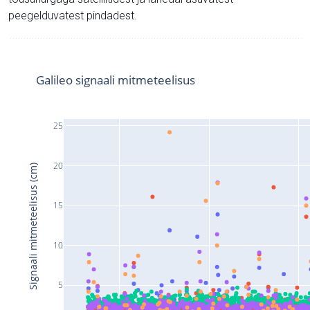
peegelduvatest pindadest.
Galileo signaali mitmeteelisus
25
20
Signaali mitmeteelisus (cm)
15
10
5