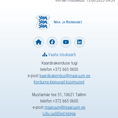
Viimati muudetud: 13.06.2025 09:53
Vaata sisukaarti
Kaardirakenduse tugi
telefon +372 665 0600
e-post
kaardirakendus@maaruum.ee
Korduma kippuvad küsimused
Mustamäe tee 51, 10621 Tallinn
telefon +372 665 0600
e-post
maaruum@maaruum.ee
Liitu uuGISed listiga