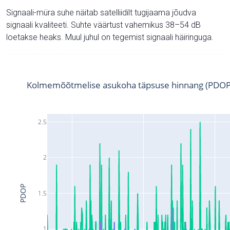
Signaali-müra suhe näitab satelliidilt tugijaama jõudva
signaali kvaliteeti. Suhte väärtust vahemikus 38–54 dB
loetakse heaks. Muul juhul on tegemist signaali häiringuga.
Kolmemõõtmelise asukoha täpsuse hinnang (PDOP
2.5
2
PDOP
1.5
1