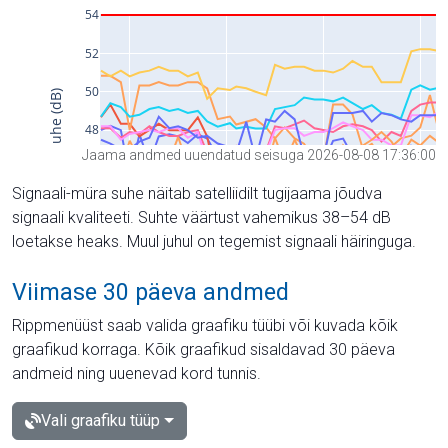
Jaama andmed uuendatud seisuga 2026-08-08 17:36:00
Signaali-müra suhe näitab satelliidilt tugijaama jõudva
signaali kvaliteeti. Suhte väärtust vahemikus 38–54 dB
loetakse heaks. Muul juhul on tegemist signaali häiringuga.
Viimase 30 päeva andmed
Rippmenüüst saab valida graafiku tüübi või kuvada kõik
graafikud korraga. Kõik graafikud sisaldavad 30 päeva
andmeid ning uuenevad kord tunnis.
Vali graafiku tüüp