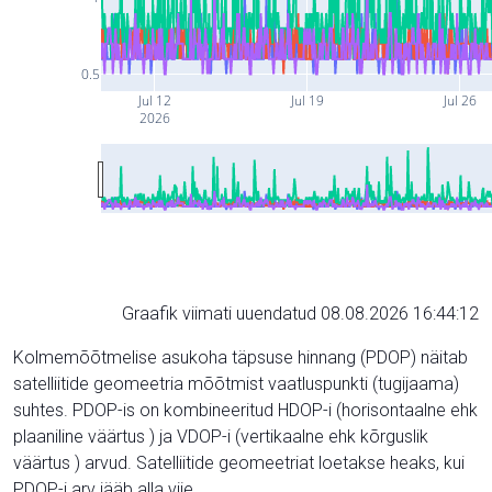
0.5
Jul 12
Jul 19
Jul 26
2026
Graafik viimati uuendatud 08.08.2026 16:44:12
Kolmemõõtmelise asukoha täpsuse hinnang (PDOP) näitab
satelliitide geomeetria mõõtmist vaatluspunkti (tugijaama)
suhtes. PDOP-is on kombineeritud HDOP-i (horisontaalne ehk
plaaniline väärtus ) ja VDOP-i (vertikaalne ehk kõrguslik
väärtus ) arvud. Satelliitide geomeetriat loetakse heaks, kui
PDOP-i arv jääb alla viie.