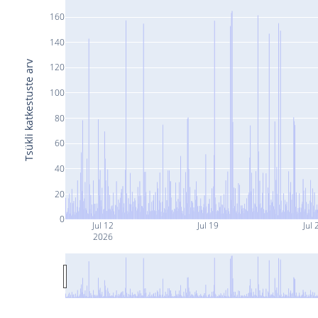
160
140
Tsükli katkestuste arv
120
100
80
60
40
20
0
Jul 12
Jul 19
Jul 
2026