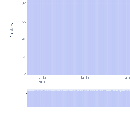
80
60
Suhtarv
40
20
0
Jul 12
Jul 19
Jul 
2026