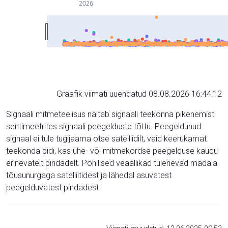
2026
Graafik viimati uuendatud 08.08.2026 16:44:12
Signaali mitmeteelisus näitab signaali teekonna pikenemist
sentimeetrites signaali peegelduste tõttu. Peegeldunud
signaal ei tule tugijaama otse satelliidilt, vaid keerukamat
teekonda pidi, kas ühe- või mitmekordse peegelduse kaudu
erinevatelt pindadelt. Põhilised veaallikad tulenevad madala
tõusunurgaga satelliitidest ja lähedal asuvatest
peegelduvatest pindadest.