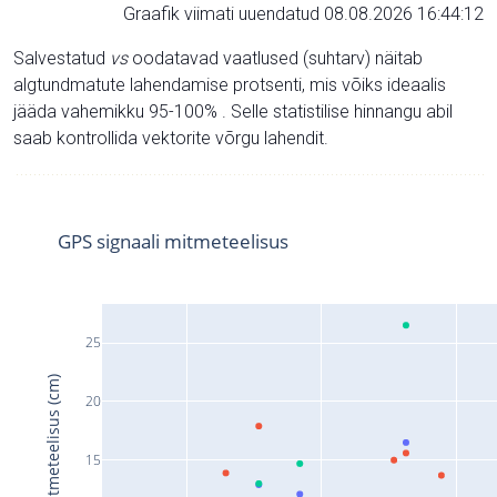
Graafik viimati uuendatud 08.08.2026 16:44:12
Salvestatud
vs
oodatavad vaatlused (suhtarv) näitab
algtundmatute lahendamise protsenti, mis võiks ideaalis
jääda vahemikku 95-100% . Selle statistilise hinnangu abil
saab kontrollida vektorite võrgu lahendit.
GPS signaali mitmeteelisus
25
Signaali mitmeteelisus (cm)
20
15