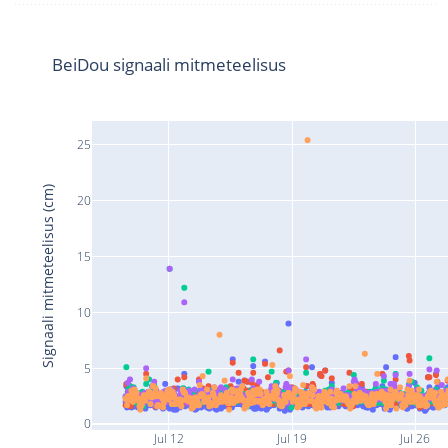
BeiDou signaali mitmeteelisus
25
Signaali mitmeteelisus (cm)
20
15
10
5
0
Jul 12
Jul 19
Jul 26