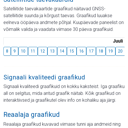
Satelliitide taevakaartide graafikud näitavad GNSS-
satelliitide suunda ja kõrgust taevas. Graafikud luuakse
eelneva ööpäeva andmete põhjal. Kuupäevade paneelist on
võimalik valida ja vaadata viimase 30 päeva graafikuid.
Juuli
8
9
10
11
12
13
14
15
16
17
18
19
20
Signaali kvaliteedi graafikud
Signaali kvaliteedi graafikuid on kokku kaksteist. Iga graafiku
all on selgitus, mida antud graafik näitab. Kõik graafikud on
interaktiivsed ja graafikutel olev info on kohaliku aja järgi.
Reaalaja graafikud
Reaalaja graafikud kuvavad viimase tunni aja andmeid ning