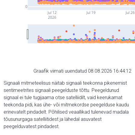
0
Jul 12
Jul 19
Jul 26
2026
Graafik viimati uuendatud 08.08.2026 16:44:12
Signaali mitmeteelisus näitab signaali teekonna pikenemist
sentimeetrites signaali peegelduste tõttu. Peegeldunud
signaal ei tule tugijaama otse satelliidilt, vaid keerukamat
teekonda pidi, kas ühe- või mitmekordse peegelduse kaudu
erinevatelt pindadelt. Põhilised veaallikad tulenevad madala
tõusunurgaga satelliitidest ja lähedal asuvatest
peegelduvatest pindadest.