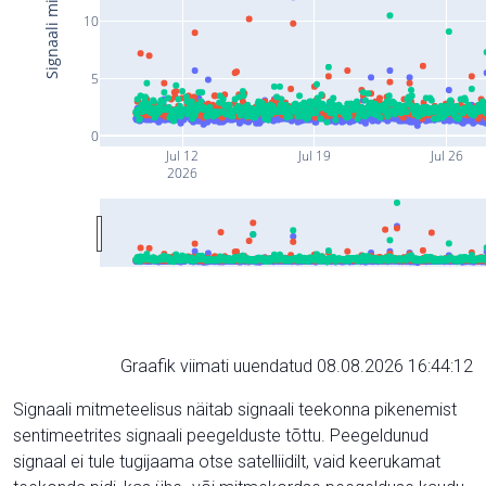
10
5
0
Jul 12
Jul 19
Jul 26
2026
Graafik viimati uuendatud 08.08.2026 16:44:12
Signaali mitmeteelisus näitab signaali teekonna pikenemist
sentimeetrites signaali peegelduste tõttu. Peegeldunud
signaal ei tule tugijaama otse satelliidilt, vaid keerukamat