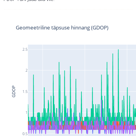
Geomeetriline täpsuse hinnang (GDOP)
2.5
2
GDOP
1.5
1
0.5