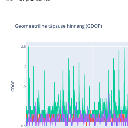
Geomeetriline täpsuse hinnang (GDOP)
2.5
2
GDOP
1.5
1
0.5