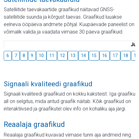
Satelliitide taevakaartide graafikud näitavad GNSS-
satelliitide suunda ja kõrgust taevas. Graafikud luuakse
eelneva ööpäeva andmete põhjal. Kuupäevade paneelist on
võimalik valida ja vaadata viimase 30 päeva graafikuid.
Juu
6
7
8
9
10
11
12
13
14
15
16
17
18
19
Signaali kvaliteedi graafikud
Signaali kvaliteedi graafikuid on kokku kaksteist. Iga graafiku
all on selgitus, mida antud graafik näitab. Kõik graafikud on
interaktiivsed ja graafikutel olev info on kohaliku aja järgi.
Reaalaja graafikud
Reaalaja graafikud kuvavad viimase tunni aja andmeid ning