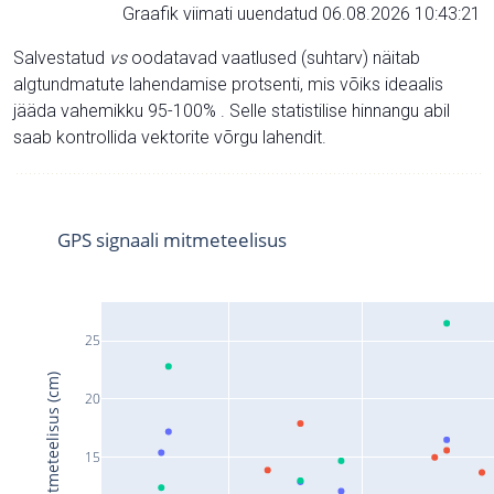
Graafik viimati uuendatud 06.08.2026 10:43:21
Salvestatud
vs
oodatavad vaatlused (suhtarv) näitab
algtundmatute lahendamise protsenti, mis võiks ideaalis
jääda vahemikku 95-100% . Selle statistilise hinnangu abil
saab kontrollida vektorite võrgu lahendit.
GPS signaali mitmeteelisus
25
Signaali mitmeteelisus (cm)
20
15