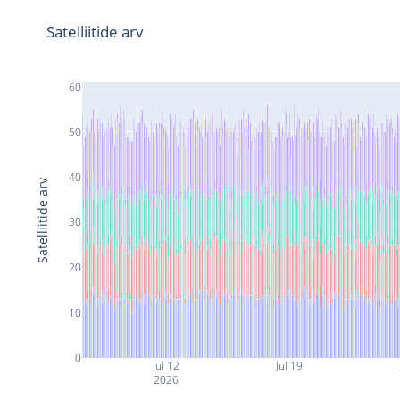
Satelliitide arv
60
50
40
Satelliitide arv
30
20
10
0
Jul 12
Jul 19
2026