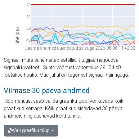
Jaama andmed uuendatud seisuga 2026-08-06 11:42:02
Signaali-müra suhe näitab satelliidilt tugijaama jõudva
signaali kvaliteeti. Suhte väärtust vahemikus 38–54 dB
loetakse heaks. Muul juhul on tegemist signaali häiringuga.
Viimase 30 päeva andmed
Rippmenüüst saab valida graafiku tüübi või kuvada kõik
graafikud korraga. Kõik graafikud sisaldavad 30 päeva
andmeid ning uuenevad kord tunnis.
Vali graafiku tüüp