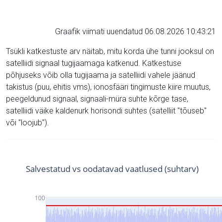
Graafik viimati uuendatud 06.08.2026 10:43:21
Tsükli katkestuste arv näitab, mitu korda ühe tunni jooksul on
satelliidi signaal tugijaamaga katkenud. Katkestuse
põhjuseks võib olla tugijaama ja satelliidi vahele jäänud
takistus (puu, ehitis vms), ionosfääri tingimuste kiire muutus,
peegeldunud signaal, signaali-müra suhte kõrge tase,
satelliidi väike kaldenurk horisondi suhtes (satelliit "tõuseb"
või "loojub").
Salvestatud vs oodatavad vaatlused (suhtarv)
100