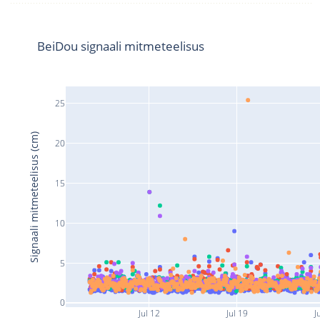
BeiDou signaali mitmeteelisus
25
Signaali mitmeteelisus (cm)
20
15
10
5
0
Jul 12
Jul 19
J