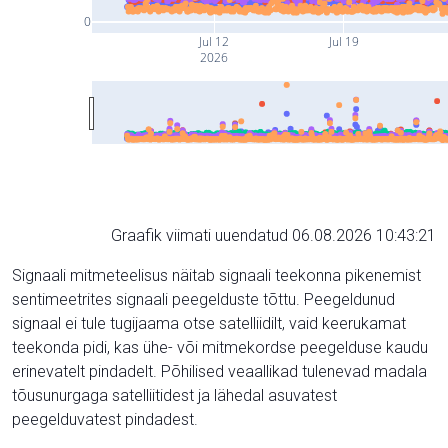
0
Jul 12
Jul 19
2026
Graafik viimati uuendatud 06.08.2026 10:43:21
Signaali mitmeteelisus näitab signaali teekonna pikenemist
sentimeetrites signaali peegelduste tõttu. Peegeldunud
signaal ei tule tugijaama otse satelliidilt, vaid keerukamat
teekonda pidi, kas ühe- või mitmekordse peegelduse kaudu
erinevatelt pindadelt. Põhilised veaallikad tulenevad madala
tõusunurgaga satelliitidest ja lähedal asuvatest
peegelduvatest pindadest.