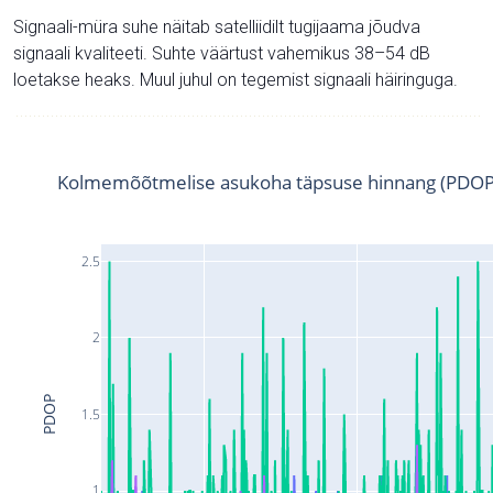
Signaali-müra suhe näitab satelliidilt tugijaama jõudva
signaali kvaliteeti. Suhte väärtust vahemikus 38–54 dB
loetakse heaks. Muul juhul on tegemist signaali häiringuga.
Kolmemõõtmelise asukoha täpsuse hinnang (PDOP
2.5
2
PDOP
1.5
1