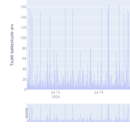
160
140
Tsükli katkestuste arv
120
100
80
60
40
20
0
Jul 12
Jul 19
2026