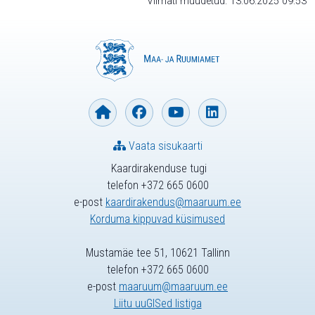
Viimati muudetud: 13.06.2025 09:53
Vaata sisukaarti
Kaardirakenduse tugi
telefon +372 665 0600
e-post
kaardirakendus@maaruum.ee
Korduma kippuvad küsimused
Mustamäe tee 51, 10621 Tallinn
telefon +372 665 0600
e-post
maaruum@maaruum.ee
Liitu uuGISed listiga