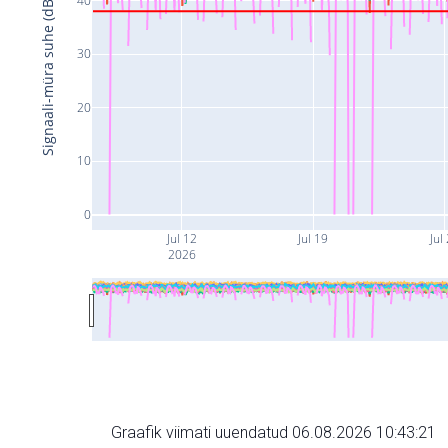
Signaali-müra suhe (dB)
30
20
10
0
Jul 12
Jul 19
Jul
2026
Graafik viimati uuendatud 06.08.2026 10:43:21