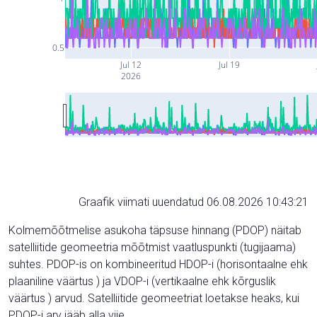
0.5
Jul 12
Jul 19
2026
Graafik viimati uuendatud 06.08.2026 10:43:21
Kolmemõõtmelise asukoha täpsuse hinnang (PDOP) näitab
satelliitide geomeetria mõõtmist vaatluspunkti (tugijaama)
suhtes. PDOP-is on kombineeritud HDOP-i (horisontaalne ehk
plaaniline väärtus ) ja VDOP-i (vertikaalne ehk kõrguslik
väärtus ) arvud. Satelliitide geomeetriat loetakse heaks, kui
PDOP-i arv jääb alla viie.