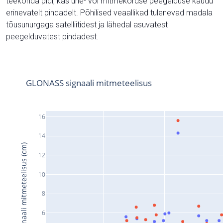
teekonda pidi, kas ühe- või mitmekordse peegelduse kaudu
erinevatelt pindadelt. Põhilised veaallikad tulenevad madala
tõusunurgaga satelliitidest ja lähedal asuvatest
peegelduvatest pindadest.
GLONASS signaali mitmeteelisus
16
14
Signaali mitmeteelisus (cm)
12
10
8
6