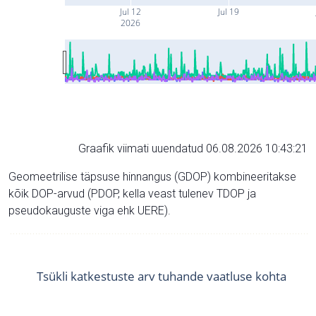
Jul 12
Jul 19
2026
Graafik viimati uuendatud 06.08.2026 10:43:21
Geomeetrilise täpsuse hinnangus (GDOP) kombineeritakse
kõik DOP-arvud (PDOP, kella veast tulenev TDOP ja
pseudokauguste viga ehk UERE).
Tsükli katkestuste arv tuhande vaatluse kohta