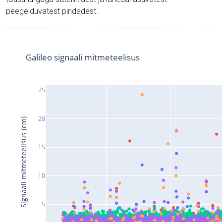
peegelduvatest pindadest.
Galileo signaali mitmeteelisus
25
20
Signaali mitmeteelisus (cm)
15
10
5