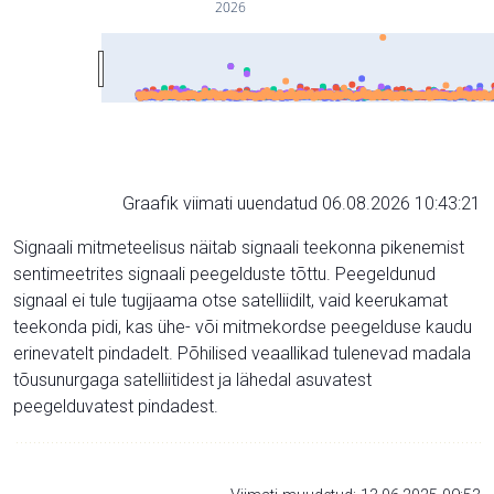
2026
Graafik viimati uuendatud 06.08.2026 10:43:21
Signaali mitmeteelisus näitab signaali teekonna pikenemist
sentimeetrites signaali peegelduste tõttu. Peegeldunud
signaal ei tule tugijaama otse satelliidilt, vaid keerukamat
teekonda pidi, kas ühe- või mitmekordse peegelduse kaudu
erinevatelt pindadelt. Põhilised veaallikad tulenevad madala
tõusunurgaga satelliitidest ja lähedal asuvatest
peegelduvatest pindadest.