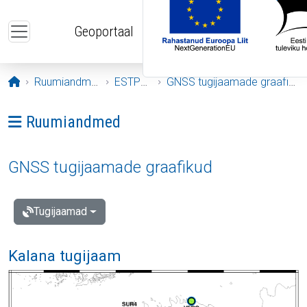
Liigu edasi põhisisu juurde
Geoportaal
Avaleht
Ruumiandmed
ESTPOS
GNSS tugijaamade graafikud
Ava menüü: Ruumiandmed
Ruumiandmed
GNSS tugijaamade graafikud
Tugijaamad
Kalana tugijaam