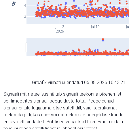
4
2
Jul 12
Jul 19
Ju
2026
Graafik viimati uuendatud 06.08.2026 10:43:21
Signaali mitmeteelisus näitab signaali teekonna pikenemist
sentimeetrites signaali peegelduste tõttu. Peegeldunud
signaal ei tule tugijaama otse satelliidilt, vaid keerukamat
teekonda pidi, kas ühe- või mitmekordse peegelduse kaudu
erinevatelt pindadelt. Põhilised veaallikad tulenevad madala
tõusunurgaga satelliitidest ja lähedal asuvatest