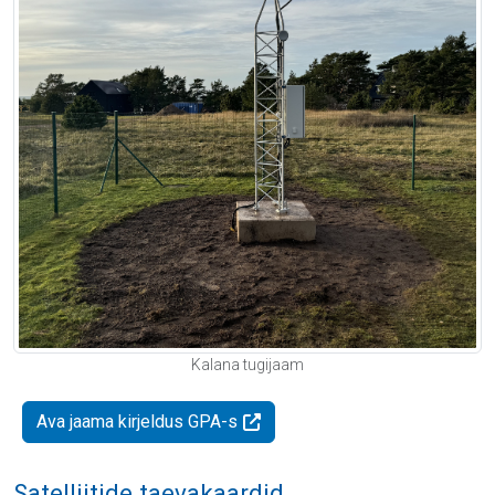
Kalana tugijaam
Ava jaama kirjeldus GPA-s
Satelliitide taevakaardid