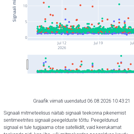
10
5
0
Jul 12
Jul 19
Ju
2026
Graafik viimati uuendatud 06.08.2026 10:43:21
Signaali mitmeteelisus näitab signaali teekonna pikenemist
sentimeetrites signaali peegelduste tõttu. Peegeldunud
signaal ei tule tugijaama otse satelliidilt, vaid keerukamat