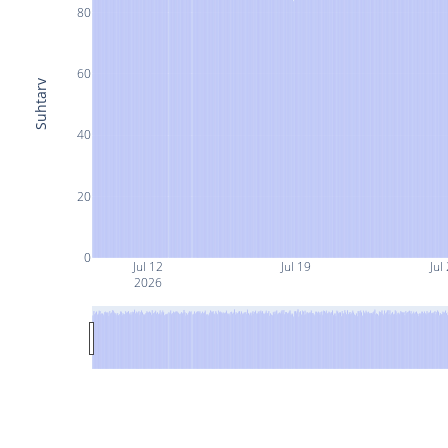
80
60
Suhtarv
40
20
0
Jul 12
Jul 19
Jul
2026