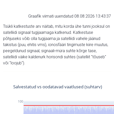
Graafik viimati uuendatud 08.08.2026 13:43:37
Tsükli katkestuste arv näitab, mitu korda ühe tunni jooksul on
satelliidi signaal tugijaamaga katkenud. Katkestuse
põhjuseks võib olla tugijaama ja satelliidi vahele jäänud
takistus (puu, ehitis vms), ionosfääri tingimuste kiire muutus,
peegeldunud signaal, signaali-müra suhte kõrge tase,
satelliidi väike kaldenurk horisondi suhtes (satelliit "tõuseb"
või "loojub").
Salvestatud vs oodatavad vaatlused (suhtarv)
100