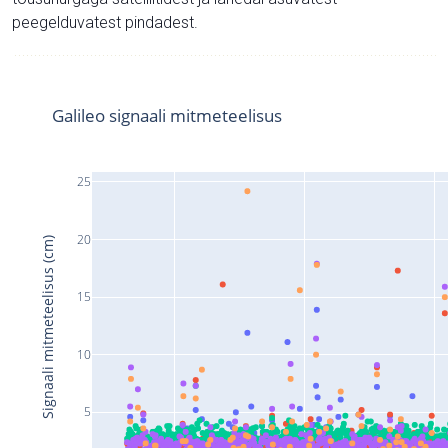
peegelduvatest pindadest.
Galileo signaali mitmeteelisus
25
20
Signaali mitmeteelisus (cm)
15
10
5