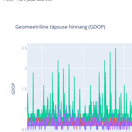
Geomeetriline täpsuse hinnang (GDOP)
2.5
2
GDOP
1.5
1
0.5