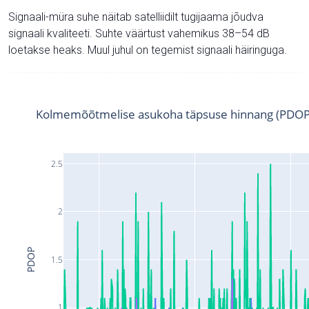
Signaali-müra suhe näitab satelliidilt tugijaama jõudva
signaali kvaliteeti. Suhte väärtust vahemikus 38–54 dB
loetakse heaks. Muul juhul on tegemist signaali häiringuga.
Kolmemõõtmelise asukoha täpsuse hinnang (PDOP
2.5
2
PDOP
1.5
1