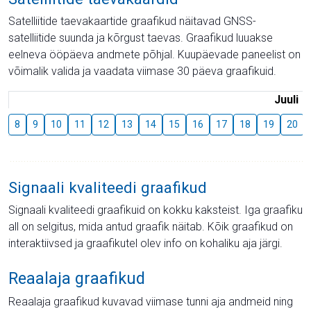
Satelliitide taevakaartide graafikud näitavad GNSS-
satelliitide suunda ja kõrgust taevas. Graafikud luuakse
eelneva ööpäeva andmete põhjal. Kuupäevade paneelist on
võimalik valida ja vaadata viimase 30 päeva graafikuid.
Juuli
8
9
10
11
12
13
14
15
16
17
18
19
20
Signaali kvaliteedi graafikud
Signaali kvaliteedi graafikuid on kokku kaksteist. Iga graafiku
all on selgitus, mida antud graafik näitab. Kõik graafikud on
interaktiivsed ja graafikutel olev info on kohaliku aja järgi.
Reaalaja graafikud
Reaalaja graafikud kuvavad viimase tunni aja andmeid ning