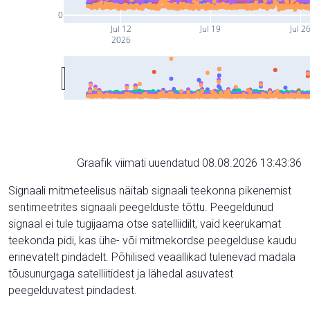
0
Jul 12
Jul 19
Jul 2
2026
Graafik viimati uuendatud 08.08.2026 13:43:36
Signaali mitmeteelisus näitab signaali teekonna pikenemist
sentimeetrites signaali peegelduste tõttu. Peegeldunud
signaal ei tule tugijaama otse satelliidilt, vaid keerukamat
teekonda pidi, kas ühe- või mitmekordse peegelduse kaudu
erinevatelt pindadelt. Põhilised veaallikad tulenevad madala
tõusunurgaga satelliitidest ja lähedal asuvatest
peegelduvatest pindadest.