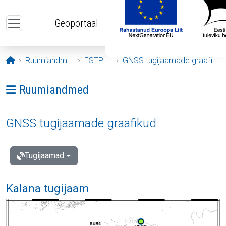
Liigu edasi põhisisu juurde
Geoportaal
Avaleht
Ruumiandmed
ESTPOS
GNSS tugijaamade graafikud
Ava menüü: Ruumiandmed
Ruumiandmed
GNSS tugijaamade graafikud
Tugijaamad
Kalana tugijaam