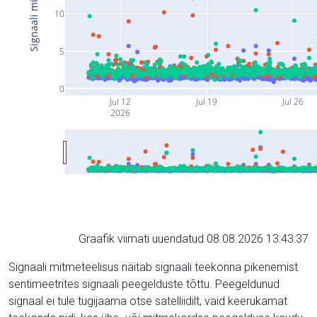
10
5
0
Jul 12
Jul 19
Jul 26
2026
Graafik viimati uuendatud 08.08.2026 13:43:37
Signaali mitmeteelisus näitab signaali teekonna pikenemist
sentimeetrites signaali peegelduste tõttu. Peegeldunud
signaal ei tule tugijaama otse satelliidilt, vaid keerukamat