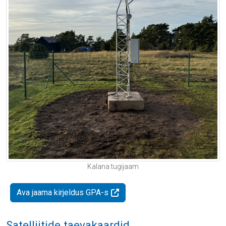
Kalana tugijaam
Ava jaama kirjeldus GPA-s
Satelliitide taevakaardid