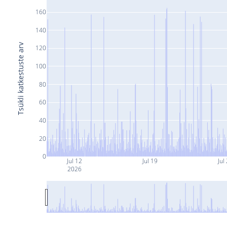
160
140
Tsükli katkestuste arv
120
100
80
60
40
20
0
Jul 12
Jul 19
Jul
2026