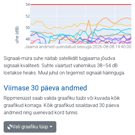
Jaama andmed uuendatud seisuga 2026-08-08 14:40:00
Signaali-müra suhe näitab satelliidilt tugijaama jõudva
signaali kvaliteeti. Suhte väärtust vahemikus 38–54 dB
loetakse heaks. Muul juhul on tegemist signaali häiringuga.
Viimase 30 päeva andmed
Rippmenüüst saab valida graafiku tüübi või kuvada kõik
graafikud korraga. Kõik graafikud sisaldavad 30 päeva
andmeid ning uuenevad kord tunnis.
Vali graafiku tüüp