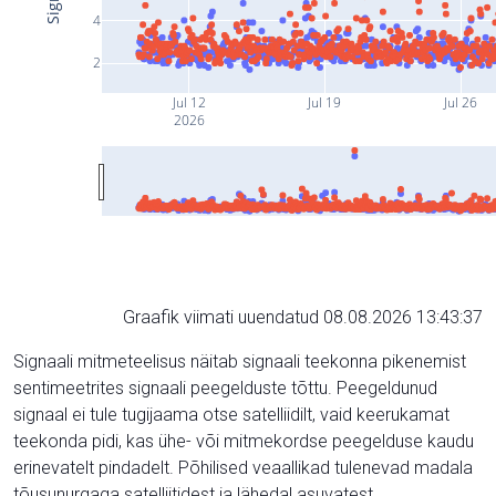
4
2
Jul 12
Jul 19
Jul 26
2026
Graafik viimati uuendatud 08.08.2026 13:43:37
Signaali mitmeteelisus näitab signaali teekonna pikenemist
sentimeetrites signaali peegelduste tõttu. Peegeldunud
signaal ei tule tugijaama otse satelliidilt, vaid keerukamat
teekonda pidi, kas ühe- või mitmekordse peegelduse kaudu
erinevatelt pindadelt. Põhilised veaallikad tulenevad madala
tõusunurgaga satelliitidest ja lähedal asuvatest