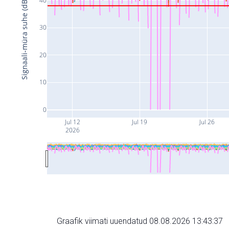
Signaali-müra suhe (dB)
30
20
10
0
Jul 12
Jul 19
Jul 26
2026
Graafik viimati uuendatud 08.08.2026 13:43:37