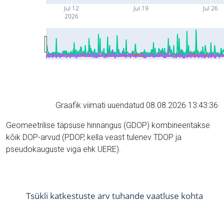
Jul 12
Jul 19
Jul 26
2026
Graafik viimati uuendatud 08.08.2026 13:43:36
Geomeetrilise täpsuse hinnangus (GDOP) kombineeritakse
kõik DOP-arvud (PDOP, kella veast tulenev TDOP ja
pseudokauguste viga ehk UERE).
Tsükli katkestuste arv tuhande vaatluse kohta