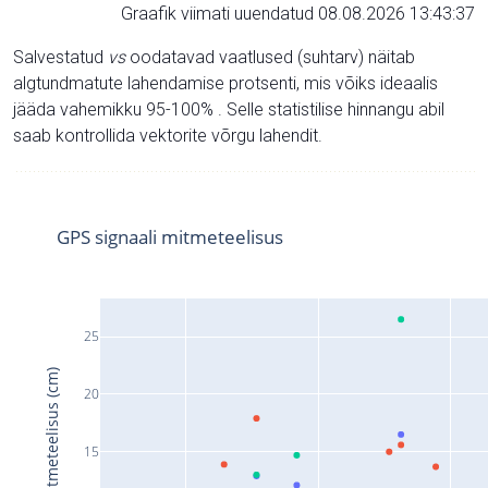
Graafik viimati uuendatud 08.08.2026 13:43:37
Salvestatud
vs
oodatavad vaatlused (suhtarv) näitab
algtundmatute lahendamise protsenti, mis võiks ideaalis
jääda vahemikku 95-100% . Selle statistilise hinnangu abil
saab kontrollida vektorite võrgu lahendit.
GPS signaali mitmeteelisus
25
Signaali mitmeteelisus (cm)
20
15