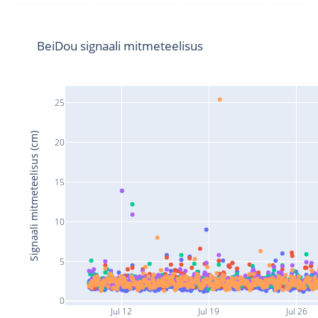
BeiDou signaali mitmeteelisus
25
Signaali mitmeteelisus (cm)
20
15
10
5
0
Jul 12
Jul 19
Jul 26