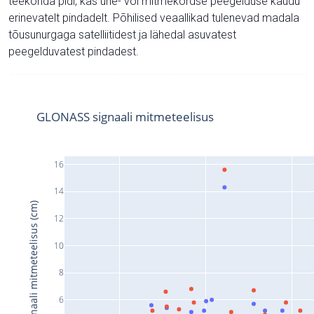
teekonda pidi, kas ühe- või mitmekordse peegelduse kaudu
erinevatelt pindadelt. Põhilised veaallikad tulenevad madala
tõusunurgaga satelliitidest ja lähedal asuvatest
peegelduvatest pindadest.
GLONASS signaali mitmeteelisus
16
14
Signaali mitmeteelisus (cm)
12
10
8
6