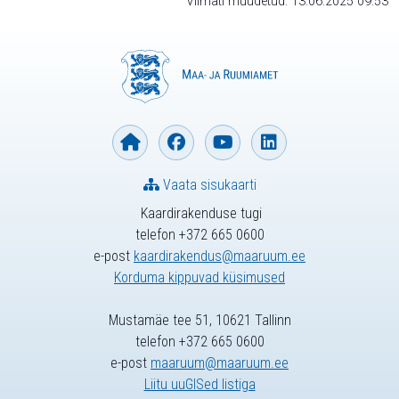
Viimati muudetud: 13.06.2025 09:53
Vaata sisukaarti
Kaardirakenduse tugi
telefon +372 665 0600
e-post
kaardirakendus@maaruum.ee
Korduma kippuvad küsimused
Mustamäe tee 51, 10621 Tallinn
telefon +372 665 0600
e-post
maaruum@maaruum.ee
Liitu uuGISed listiga