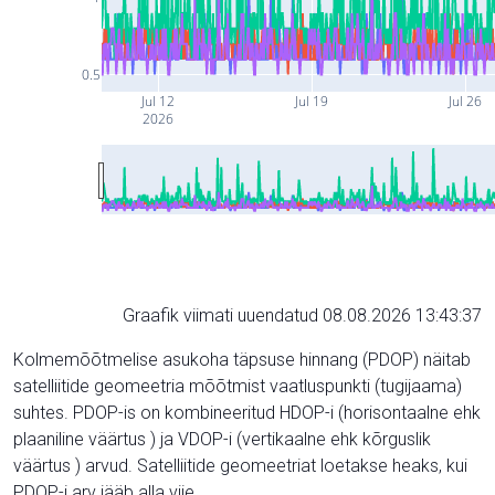
0.5
Jul 12
Jul 19
Jul 26
2026
Graafik viimati uuendatud 08.08.2026 13:43:37
Kolmemõõtmelise asukoha täpsuse hinnang (PDOP) näitab
satelliitide geomeetria mõõtmist vaatluspunkti (tugijaama)
suhtes. PDOP-is on kombineeritud HDOP-i (horisontaalne ehk
plaaniline väärtus ) ja VDOP-i (vertikaalne ehk kõrguslik
väärtus ) arvud. Satelliitide geomeetriat loetakse heaks, kui
PDOP-i arv jääb alla viie.