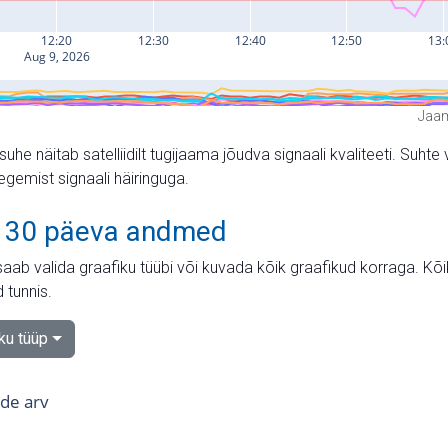
Jaam
suhe näitab satelliidilt tugijaama jõudva signaali kvaliteeti. Su
tegemist signaali häiringuga.
 30 päeva andmed
aab valida graafiku tüübi või kuvada kõik graafikud korraga. Kõ
 tunnis.
iku tüüp
tide arv