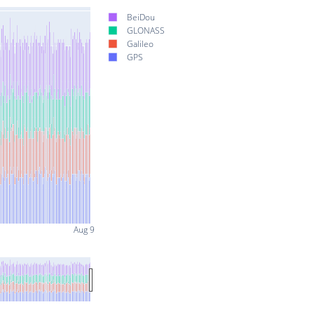
BeiDou
GLONASS
Galileo
GPS
Aug 9