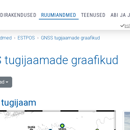
RDIRAKENDUSED
RUUMIANDMED
TEENUSED
ABI JA 
es
ndmed
ESTPOS
GNSS tugijaamade graafikud
tugijaamade graafikud
ad
 tugijaam