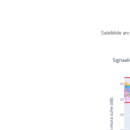
Satelliitide ar
Signaal
50
40
Signaali-müra suhe (dB)
30