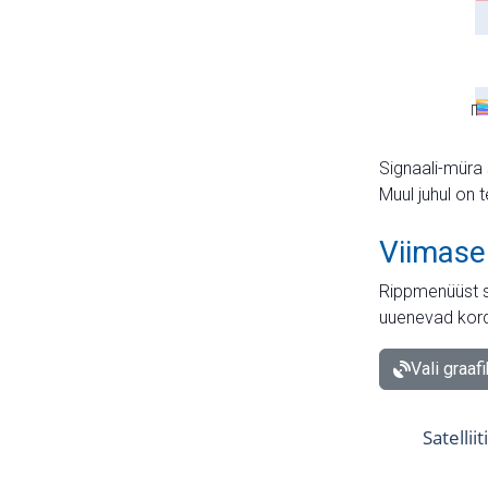
Signaali-müra 
Muul juhul on 
Viimase
Rippmenüüst s
uuenevad kord
Vali graaf
Satellii