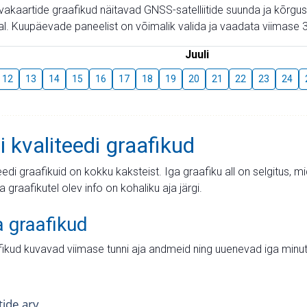
aevakaartide graafikud näitavad GNSS-satelliitide suunda ja kõr
l. Kuupäevade paneelist on võimalik valida ja vaadata viimase 3
Juuli
12
13
14
15
16
17
18
19
20
21
22
23
24
i kvaliteedi graafikud
teedi graafikuid on kokku kaksteist. Iga graafiku all on selgitus, 
ja graafikutel olev info on kohaliku aja järgi.
a graafikud
fikud kuvavad viimase tunni aja andmeid ning uuenevad iga minut