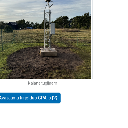
Kalana tugijaam
Ava jaama kirjeldus GPA-s