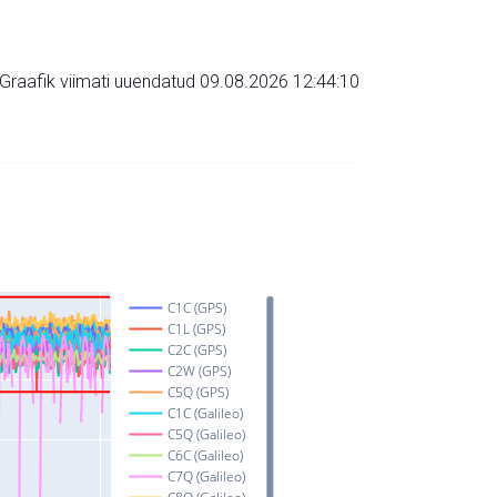
Graafik viimati uuendatud 09.08.2026 12:44:10
C1C (GPS)
C1L (GPS)
C2C (GPS)
C2W (GPS)
C5Q (GPS)
C1C (Galileo)
C5Q (Galileo)
C6C (Galileo)
C7Q (Galileo)