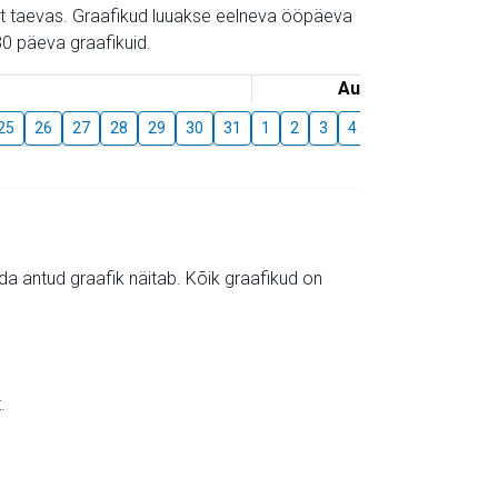
gust taevas. Graafikud luuakse eelneva ööpäeva
0 päeva graafikuid.
August
25
26
27
28
29
30
31
1
2
3
4
5
6
7
8
mida antud graafik näitab. Kõik graafikud on
.