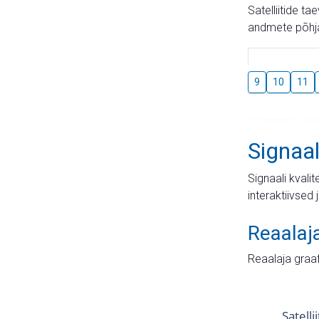
Satelliitide t
andmete põhja
9
10
11
Signaal
Signaali kvali
interaktiivsed 
Reaalaj
Reaalaja graa