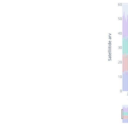
60
50
40
Satelliitide arv
30
20
10
0