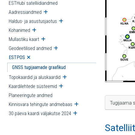
ESTHubi satelliidiandmed
Aadressiandmed
Ava alammenüü
Haldus- ja asustusjaotus
Ava alammenüü
Kohanimed
Ava alammenüü
Mullastiku kaart
Ava alammenüü
Geodeetilised andmed
Ava alammenüü
ESTPOS
Ava alammenüü
GNSS tugijaamade graafikud
Topokaardid ja aluskaardid
Ava alammenüü
Kaardilehtede süsteemid
Ava alammenüü
Planeeringute andmed
Tugijaama s
Kinnisvara tehingute andmebaas
Ava alammenüü
30 päeva kaardi väljakutse 2024
Ava alammenüü
Satelli