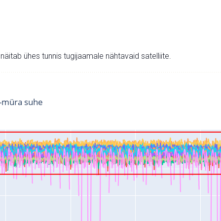
v näitab ühes tunnis tugijaamale nähtavaid satelliite.
i-müra suhe