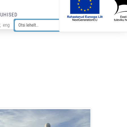
JUHISED
t
eng
Otsi