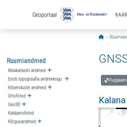
Liigu edasi põhisisu juurde
Geoportaal
KAA
Avaleht
Ruumia
GNSS 
Ruumiandmed
Maakatastri andmed
Ava alammenüü
Eesti topograafia andmekogu
Ava alammenüü
Tugijaam
Kitsenduste andmed
Ava alammenüü
Ortofotod
Ava alammenüü
Kalana
Geo3D
Ava alammenüü
Kaldaerofotod
Kõrgusandmed
Ava alammenüü