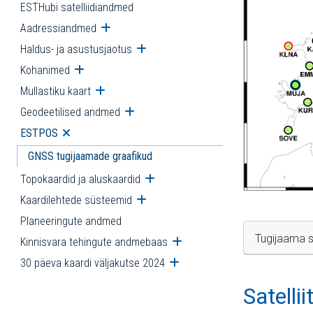
ESTHubi satelliidiandmed
Aadressiandmed
Ava alammenüü
Haldus- ja asustusjaotus
Ava alammenüü
Kohanimed
Ava alammenüü
Mullastiku kaart
Ava alammenüü
Geodeetilised andmed
Ava alammenüü
ESTPOS
Ava alammenüü
GNSS tugijaamade graafikud
Topokaardid ja aluskaardid
Ava alammenüü
Kaardilehtede süsteemid
Ava alammenüü
Planeeringute andmed
Tugijaama s
Kinnisvara tehingute andmebaas
Ava alammenüü
30 päeva kaardi väljakutse 2024
Ava alammenüü
Satelli