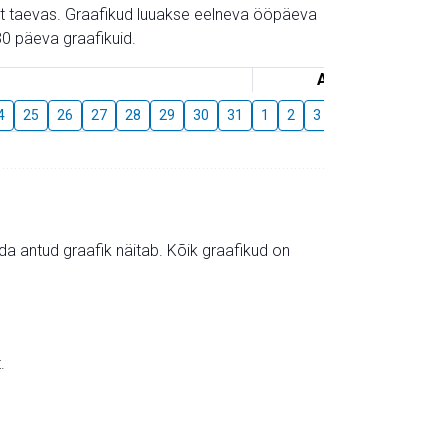
gust taevas. Graafikud luuakse eelneva ööpäeva
0 päeva graafikuid.
August
4
25
26
27
28
29
30
31
1
2
3
4
5
6
7
mida antud graafik näitab. Kõik graafikud on
.