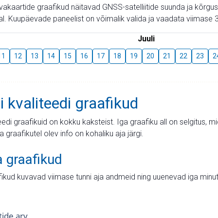
aevakaartide graafikud näitavad GNSS-satelliitide suunda ja kõr
l. Kuupäevade paneelist on võimalik valida ja vaadata viimase 3
Juuli
11
12
13
14
15
16
17
18
19
20
21
22
23
2
i kvaliteedi graafikud
teedi graafikuid on kokku kaksteist. Iga graafiku all on selgitus, 
ja graafikutel olev info on kohaliku aja järgi.
a graafikud
fikud kuvavad viimase tunni aja andmeid ning uuenevad iga minut