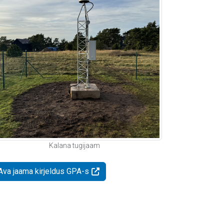
Kalana tugijaam
Ava jaama kirjeldus GPA-s