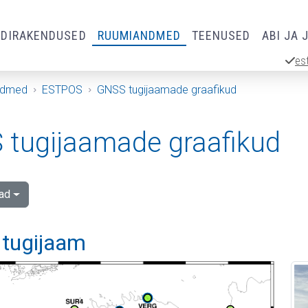
RDIRAKENDUSED
RUUMIANDMED
TEENUSED
ABI JA 
es
ndmed
ESTPOS
GNSS tugijaamade graafikud
tugijaamade graafikud
ad
 tugijaam