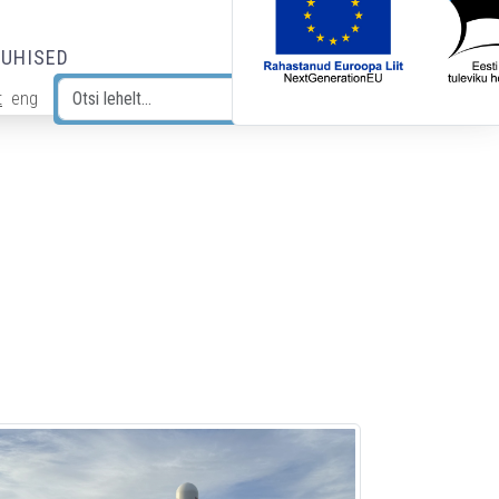
JUHISED
t
eng
Otsi