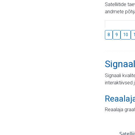
Satelliitide t
andmete põhja
8
9
10
Signaal
Signaali kvali
interaktiivsed 
Reaalaj
Reaalaja graa