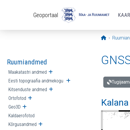
Liigu edasi põhisisu juurde
Geoportaal
KAA
Avaleht
Ruumia
GNSS 
Ruumiandmed
Maakatastri andmed
Ava alammenüü
Eesti topograafia andmekogu
Ava alammenüü
Tugijaam
Kitsenduste andmed
Ava alammenüü
Ortofotod
Ava alammenüü
Kalana
Geo3D
Ava alammenüü
Kaldaerofotod
Kõrgusandmed
Ava alammenüü