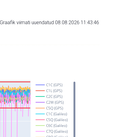
Graafik viimati uuendatud 08.08.2026 11:43:46
C1C (GPS)
C1L (GPS)
C2C (GPS)
C2W (GPS)
C5Q (GPS)
C1C (Galileo)
C5Q (Galileo)
C6C (Galileo)
C7Q (Galileo)