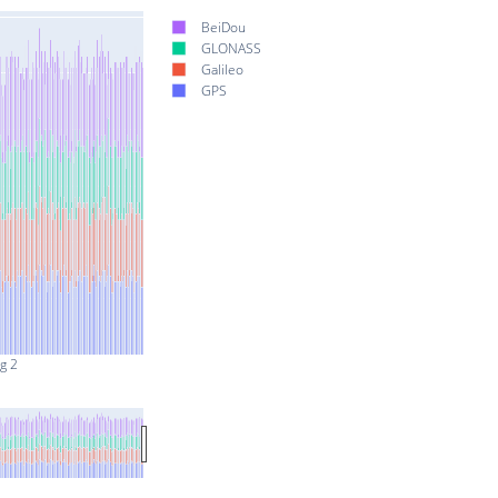
BeiDou
GLONASS
Galileo
GPS
g 2