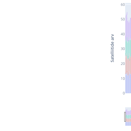
60
50
40
Satelliitide arv
30
20
10
0