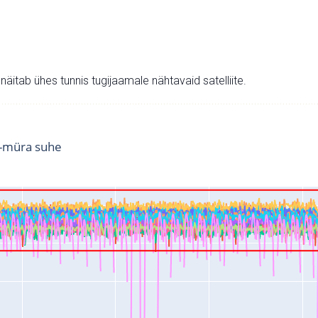
v näitab ühes tunnis tugijaamale nähtavaid satelliite.
i-müra suhe