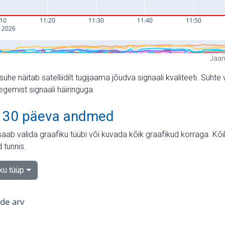
Jaam
suhe näitab satelliidilt tugijaama jõudva signaali kvaliteeti. Su
tegemist signaali häiringuga.
 30 päeva andmed
aab valida graafiku tüübi või kuvada kõik graafikud korraga. Kõ
 tunnis.
iku tüüp
tide arv