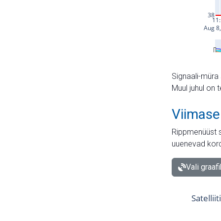
Signaali-müra 
Muul juhul on 
Viimase
Rippmenüüst s
uuenevad kord
Vali graaf
Satellii