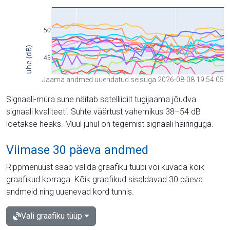
Jaama andmed uuendatud seisuga 2026-08-08 19:54:05
Signaali-müra suhe näitab satelliidilt tugijaama jõudva
signaali kvaliteeti. Suhte väärtust vahemikus 38–54 dB
loetakse heaks. Muul juhul on tegemist signaali häiringuga.
Viimase 30 päeva andmed
Rippmenüüst saab valida graafiku tüübi või kuvada kõik
graafikud korraga. Kõik graafikud sisaldavad 30 päeva
andmeid ning uuenevad kord tunnis.
Vali graafiku tüüp