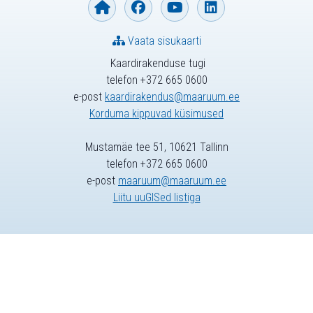
Vaata sisukaarti
Kaardirakenduse tugi
telefon +372 665 0600
e-post
kaardirakendus@maaruum.ee
Korduma kippuvad küsimused
Mustamäe tee 51, 10621 Tallinn
telefon +372 665 0600
e-post
maaruum@maaruum.ee
Liitu uuGISed listiga