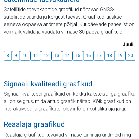
Satelliitide taevakaartide graafikud näitavad GNSS-
satelliitide suunda ja kõrgust taevas. Graafikud luuakse
eelneva ööpäeva andmete põhjal. Kuupäevade paneelist on
võimalik valida ja vaadata viimase 30 päeva graafikuid.
Juuli
8
9
10
11
12
13
14
15
16
17
18
19
20
Signaali kvaliteedi graafikud
Signaali kvaliteedi graafikuid on kokku kaksteist. Iga graafiku
all on selgitus, mida antud graafik näitab. Kõik graafikud on
interaktiivsed ja graafikutel olev info on kohaliku aja järgi.
Reaalaja graafikud
Reaalaja graafikud kuvavad viimase tunni aja andmeid ning