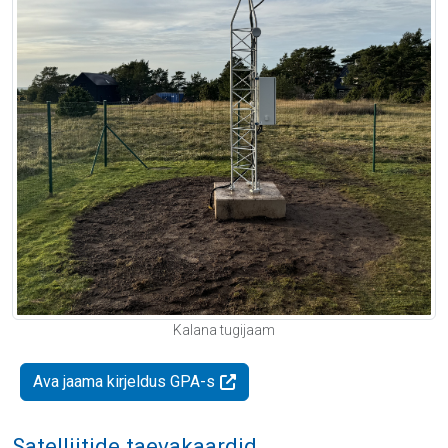
Kalana tugijaam
Ava jaama kirjeldus GPA-s
Satelliitide taevakaardid