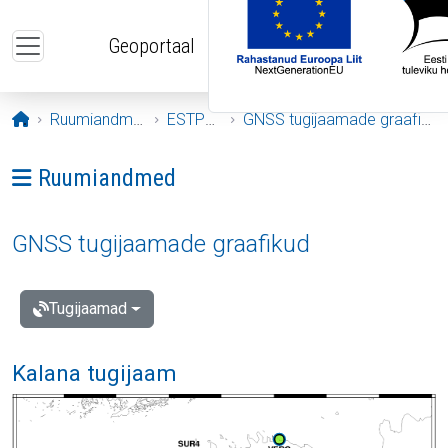
Liigu edasi põhisisu juurde
Geoportaal
Avaleht
Ruumiandmed
ESTPOS
GNSS tugijaamade graafikud
Ava menüü: Ruumiandmed
Ruumiandmed
GNSS tugijaamade graafikud
Tugijaamad
Kalana tugijaam