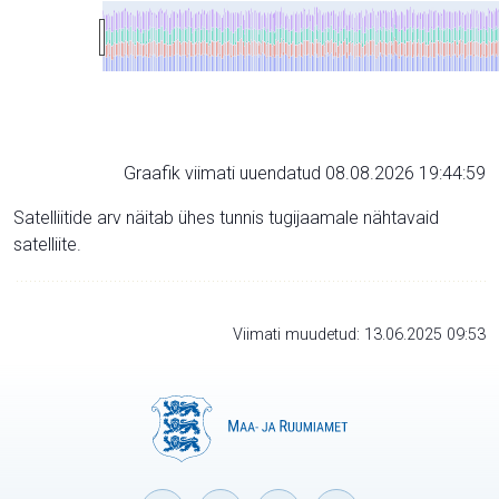
Graafik viimati uuendatud 08.08.2026 19:44:59
Satelliitide arv näitab ühes tunnis tugijaamale nähtavaid
satelliite.
Viimati muudetud: 13.06.2025 09:53