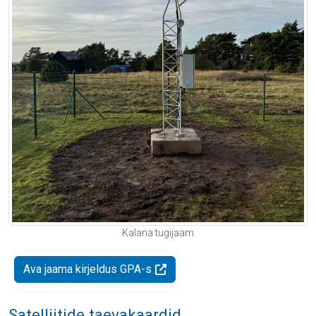
Kalana tugijaam
Ava jaama kirjeldus GPA-s
Satelliitide taevakaardid