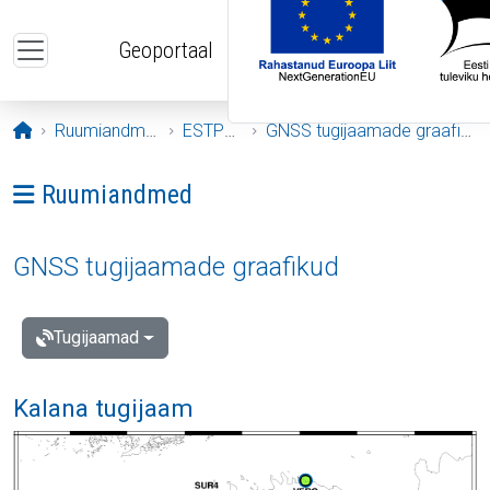
Liigu edasi põhisisu juurde
Geoportaal
Avaleht
Ruumiandmed
ESTPOS
GNSS tugijaamade graafikud
Ava menüü: Ruumiandmed
Ruumiandmed
GNSS tugijaamade graafikud
Tugijaamad
Kalana tugijaam