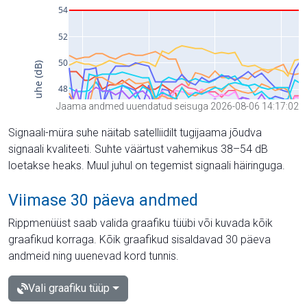
Jaama andmed uuendatud seisuga 2026-08-06 14:17:02
Signaali-müra suhe näitab satelliidilt tugijaama jõudva
signaali kvaliteeti. Suhte väärtust vahemikus 38–54 dB
loetakse heaks. Muul juhul on tegemist signaali häiringuga.
Viimase 30 päeva andmed
Rippmenüüst saab valida graafiku tüübi või kuvada kõik
graafikud korraga. Kõik graafikud sisaldavad 30 päeva
andmeid ning uuenevad kord tunnis.
Vali graafiku tüüp