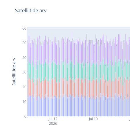
Satelliitide arv
60
50
40
Satelliitide arv
30
20
10
0
Jul 12
Jul 19
2026