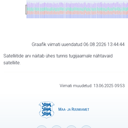
Graafik viimati uuendatud 06.08.2026 13:44:44
Satelliitide arv näitab ühes tunnis tugijaamale nähtavaid
satelliite.
Viimati muudetud: 13.06.2025 09:53