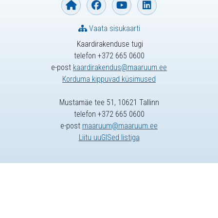
Vaata sisukaarti
Kaardirakenduse tugi
telefon +372 665 0600
e-post
kaardirakendus@maaruum.ee
Korduma kippuvad küsimused
Mustamäe tee 51, 10621 Tallinn
telefon +372 665 0600
e-post
maaruum@maaruum.ee
Liitu uuGISed listiga