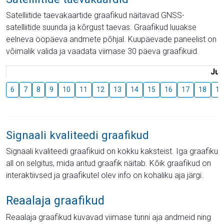
Satelliitide taevakaartide graafikud näitavad GNSS-
satelliitide suunda ja kõrgust taevas. Graafikud luuakse
eelneva ööpäeva andmete põhjal. Kuupäevade paneelist on
võimalik valida ja vaadata viimase 30 päeva graafikuid.
Juu
6
7
8
9
10
11
12
13
14
15
16
17
18
19
Signaali kvaliteedi graafikud
Signaali kvaliteedi graafikuid on kokku kaksteist. Iga graafiku
all on selgitus, mida antud graafik näitab. Kõik graafikud on
interaktiivsed ja graafikutel olev info on kohaliku aja järgi.
Reaalaja graafikud
Reaalaja graafikud kuvavad viimase tunni aja andmeid ning