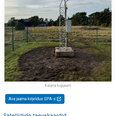
Kalana tugijaam
Ava jaama kirjeldus GPA-s
Satelliitide taevakaardid