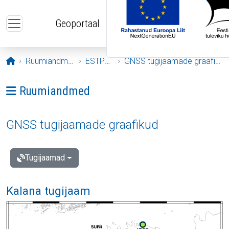
Liigu edasi põhisisu juurde
Geoportaal
Avaleht
Ruumiandmed
ESTPOS
GNSS tugijaamade graafikud
Ava menüü: Ruumiandmed
Ruumiandmed
GNSS tugijaamade graafikud
Tugijaamad
Kalana tugijaam