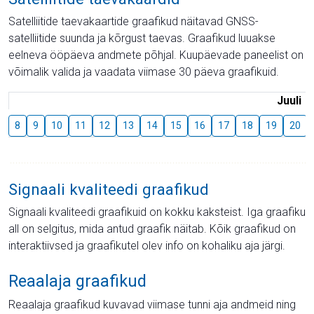
Satelliitide taevakaartide graafikud näitavad GNSS-
satelliitide suunda ja kõrgust taevas. Graafikud luuakse
eelneva ööpäeva andmete põhjal. Kuupäevade paneelist on
võimalik valida ja vaadata viimase 30 päeva graafikuid.
Juuli
8
9
10
11
12
13
14
15
16
17
18
19
20
Signaali kvaliteedi graafikud
Signaali kvaliteedi graafikuid on kokku kaksteist. Iga graafiku
all on selgitus, mida antud graafik näitab. Kõik graafikud on
interaktiivsed ja graafikutel olev info on kohaliku aja järgi.
Reaalaja graafikud
Reaalaja graafikud kuvavad viimase tunni aja andmeid ning