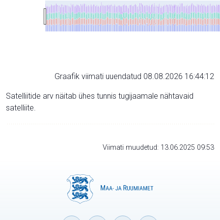
Graafik viimati uuendatud 08.08.2026 16:44:12
Satelliitide arv näitab ühes tunnis tugijaamale nähtavaid
satelliite.
Viimati muudetud: 13.06.2025 09:53