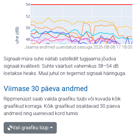
Jaama andmed uuendatud seisuga 2026-08-08 17:18:00
Signaali-müra suhe näitab satelliidilt tugijaama jõudva
signaali kvaliteeti. Suhte väärtust vahemikus 38–54 dB
loetakse heaks. Muul juhul on tegemist signaali häiringuga.
Viimase 30 päeva andmed
Rippmenüüst saab valida graafiku tüübi või kuvada kõik
graafikud korraga. Kõik graafikud sisaldavad 30 päeva
andmeid ning uuenevad kord tunnis.
Vali graafiku tüüp