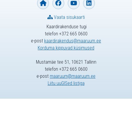
Vaata sisukaarti
Kaardirakenduse tugi
telefon +372 665 0600
e-post
kaardirakendus@maaruum.ee
Korduma kippuvad küsimused
Mustamäe tee 51, 10621 Tallinn
telefon +372 665 0600
e-post
maaruum@maaruum.ee
Liitu uuGISed listiga