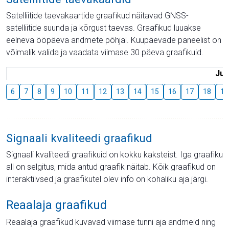
Satelliitide taevakaartide graafikud näitavad GNSS-
satelliitide suunda ja kõrgust taevas. Graafikud luuakse
eelneva ööpäeva andmete põhjal. Kuupäevade paneelist on
võimalik valida ja vaadata viimase 30 päeva graafikuid.
Juu
6
7
8
9
10
11
12
13
14
15
16
17
18
19
Signaali kvaliteedi graafikud
Signaali kvaliteedi graafikuid on kokku kaksteist. Iga graafiku
all on selgitus, mida antud graafik näitab. Kõik graafikud on
interaktiivsed ja graafikutel olev info on kohaliku aja järgi.
Reaalaja graafikud
Reaalaja graafikud kuvavad viimase tunni aja andmeid ning