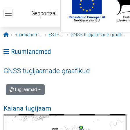
Liigu edasi põhisisu juurde
Geoportaal
Avaleht
Ruumiandmed
ESTPOS
GNSS tugijaamade graafikud
Ava menüü: Ruumiandmed
Ruumiandmed
GNSS tugijaamade graafikud
Tugijaamad
Kalana tugijaam