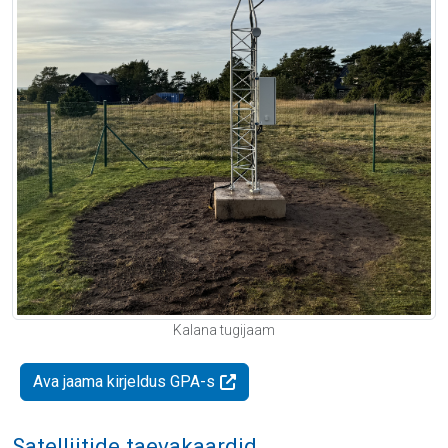
Kalana tugijaam
Ava jaama kirjeldus GPA-s
Satelliitide taevakaardid