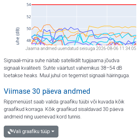
Jaama andmed uuendatud seisuga 2026-08-06 11:34:05
Signaali-müra suhe näitab satelliidilt tugijaama jõudva
signaali kvaliteeti. Suhte väärtust vahemikus 38–54 dB
loetakse heaks. Muul juhul on tegemist signaali häiringuga.
Viimase 30 päeva andmed
Rippmenüüst saab valida graafiku tüübi või kuvada kõik
graafikud korraga. Kõik graafikud sisaldavad 30 päeva
andmeid ning uuenevad kord tunnis.
Vali graafiku tüüp