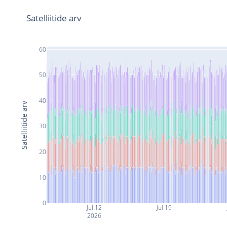
Satelliitide arv
60
50
40
Satelliitide arv
30
20
10
0
Jul 12
Jul 19
2026