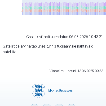
Graafik viimati uuendatud 06.08.2026 10:43:21
Satelliitide arv näitab ühes tunnis tugijaamale nähtavaid
satelliite.
Viimati muudetud: 13.06.2025 09:53