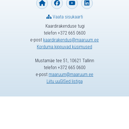
Vaata sisukaarti
Kaardirakenduse tugi
telefon +372 665 0600
e-post
kaardirakendus@maaruum.ee
Korduma kippuvad küsimused
Mustamäe tee 51, 10621 Tallinn
telefon +372 665 0600
e-post
maaruum@maaruum.ee
Liitu uuGISed listiga