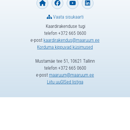
Vaata sisukaarti
Kaardirakenduse tugi
telefon +372 665 0600
e-post
kaardirakendus@maaruum.ee
Korduma kippuvad küsimused
Mustamäe tee 51, 10621 Tallinn
telefon +372 665 0600
e-post
maaruum@maaruum.ee
Liitu uuGISed listiga