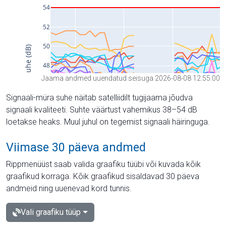
Jaama andmed uuendatud seisuga 2026-08-08 12:55:00
Signaali-müra suhe näitab satelliidilt tugijaama jõudva
signaali kvaliteeti. Suhte väärtust vahemikus 38–54 dB
loetakse heaks. Muul juhul on tegemist signaali häiringuga.
Viimase 30 päeva andmed
Rippmenüüst saab valida graafiku tüübi või kuvada kõik
graafikud korraga. Kõik graafikud sisaldavad 30 päeva
andmeid ning uuenevad kord tunnis.
Vali graafiku tüüp