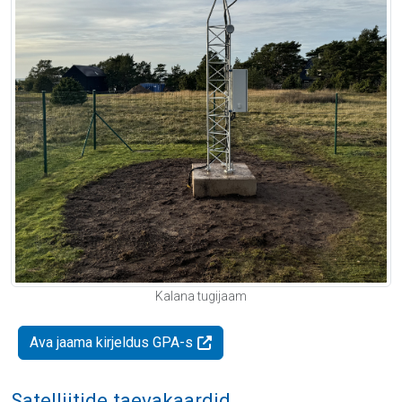
Kalana tugijaam
Ava jaama kirjeldus GPA-s
Satelliitide taevakaardid