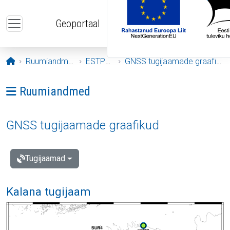
Liigu edasi põhisisu juurde
Geoportaal
Avaleht
Ruumiandmed
ESTPOS
GNSS tugijaamade graafikud
Ava menüü: Ruumiandmed
Ruumiandmed
GNSS tugijaamade graafikud
Tugijaamad
Kalana tugijaam