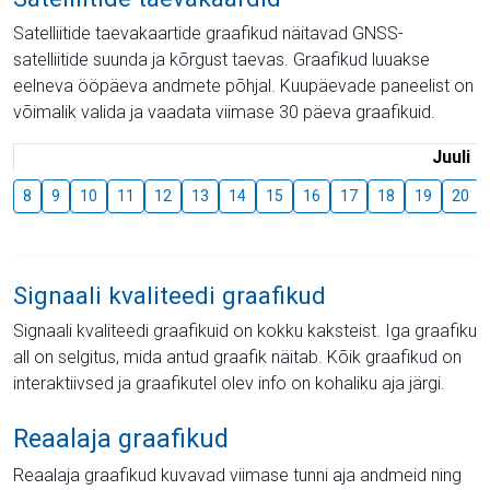
Satelliitide taevakaartide graafikud näitavad GNSS-
satelliitide suunda ja kõrgust taevas. Graafikud luuakse
eelneva ööpäeva andmete põhjal. Kuupäevade paneelist on
võimalik valida ja vaadata viimase 30 päeva graafikuid.
Juuli
8
9
10
11
12
13
14
15
16
17
18
19
20
Signaali kvaliteedi graafikud
Signaali kvaliteedi graafikuid on kokku kaksteist. Iga graafiku
all on selgitus, mida antud graafik näitab. Kõik graafikud on
interaktiivsed ja graafikutel olev info on kohaliku aja järgi.
Reaalaja graafikud
Reaalaja graafikud kuvavad viimase tunni aja andmeid ning