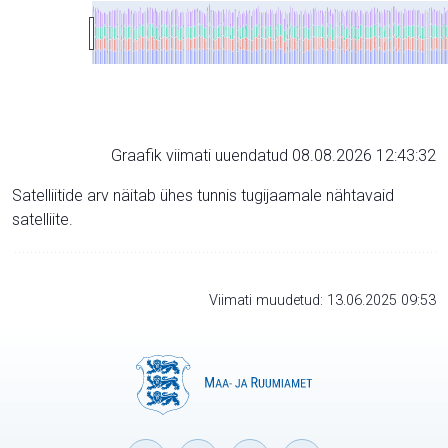
Graafik viimati uuendatud 08.08.2026 12:43:32
Satelliitide arv näitab ühes tunnis tugijaamale nähtavaid
satelliite.
Viimati muudetud: 13.06.2025 09:53