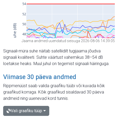
Jaama andmed uuendatud seisuga 2026-08-06 14:39:05
Signaali-müra suhe näitab satelliidilt tugijaama jõudva
signaali kvaliteeti. Suhte väärtust vahemikus 38–54 dB
loetakse heaks. Muul juhul on tegemist signaali häiringuga.
Viimase 30 päeva andmed
Rippmenüüst saab valida graafiku tüübi või kuvada kõik
graafikud korraga. Kõik graafikud sisaldavad 30 päeva
andmeid ning uuenevad kord tunnis.
Vali graafiku tüüp