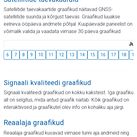
Satelliitide taevakaartide graafikud näitavad GNSS-
satelliitide suunda ja kõrgust taevas. Graafikud luuakse
eelneva ööpäeva andmete põhjal. Kuupäevade paneelist on
võimalik valida ja vaadata viimase 30 päeva graafikuid.
Juu
6
7
8
9
10
11
12
13
14
15
16
17
18
19
Signaali kvaliteedi graafikud
Signaali kvaliteedi graafikuid on kokku kaksteist. Iga graafiku
all on selgitus, mida antud graafik näitab. Kõik graafikud on
interaktiivsed ja graafikutel olev info on kohaliku aja järgi.
Reaalaja graafikud
Reaalaja graafikud kuvavad viimase tunni aja andmeid ning