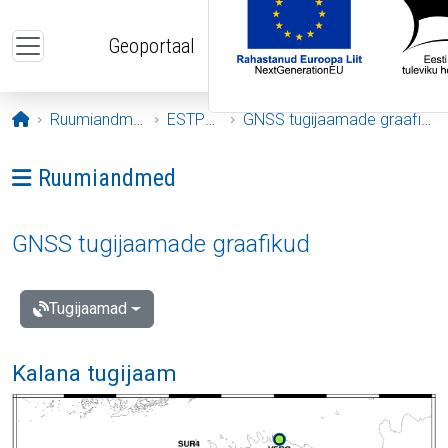
Liigu edasi põhisisu juurde
Geoportaal
Avaleht
Ruumiandmed
ESTPOS
GNSS tugijaamade graafikud
Ava menüü: Ruumiandmed
Ruumiandmed
GNSS tugijaamade graafikud
Tugijaamad
Kalana tugijaam