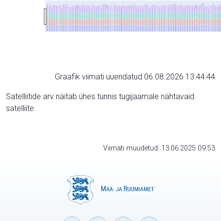
Graafik viimati uuendatud 06.08.2026 13:44:44
Satelliitide arv näitab ühes tunnis tugijaamale nähtavaid
satelliite.
Viimati muudetud: 13.06.2025 09:53