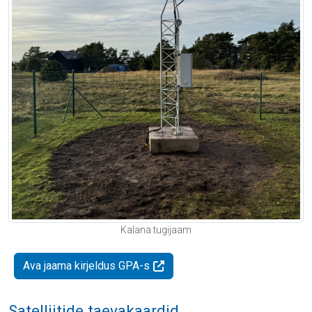
Kalana tugijaam
Ava jaama kirjeldus GPA-s
Satelliitide taevakaardid