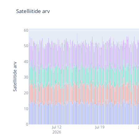
Satelliitide arv
60
50
40
Satelliitide arv
30
20
10
0
Jul 12
Jul 19
2026