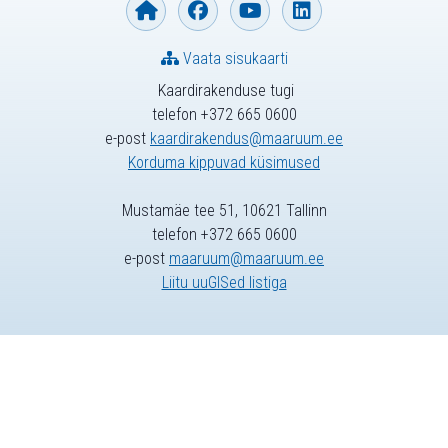
Vaata sisukaarti
Kaardirakenduse tugi
telefon +372 665 0600
e-post
kaardirakendus@maaruum.ee
Korduma kippuvad küsimused
Mustamäe tee 51, 10621 Tallinn
telefon +372 665 0600
e-post
maaruum@maaruum.ee
Liitu uuGISed listiga