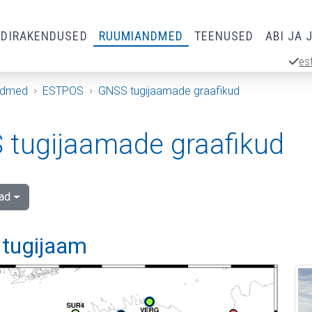
RDIRAKENDUSED
RUUMIANDMED
TEENUSED
ABI JA 
es
ndmed
ESTPOS
GNSS tugijaamade graafikud
tugijaamade graafikud
ad
 tugijaam