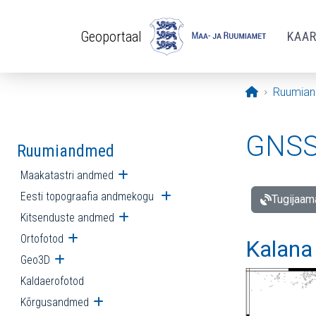
Liigu edasi põhisisu juurde
Geoportaal
KAA
Avaleht
Ruumia
GNSS 
Ruumiandmed
Maakatastri andmed
Ava alammenüü
Eesti topograafia andmekogu
Ava alammenüü
Tugijaam
Kitsenduste andmed
Ava alammenüü
Ortofotod
Ava alammenüü
Kalana
Geo3D
Ava alammenüü
Kaldaerofotod
Kõrgusandmed
Ava alammenüü