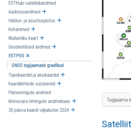
ESTHubi satelliidiandmed
Aadressiandmed
Ava alammenüü
Haldus- ja asustusjaotus
Ava alammenüü
Kohanimed
Ava alammenüü
Mullastiku kaart
Ava alammenüü
Geodeetilised andmed
Ava alammenüü
ESTPOS
Ava alammenüü
GNSS tugijaamade graafikud
Topokaardid ja aluskaardid
Ava alammenüü
Kaardilehtede süsteemid
Ava alammenüü
Planeeringute andmed
Tugijaama s
Kinnisvara tehingute andmebaas
Ava alammenüü
30 päeva kaardi väljakutse 2024
Ava alammenüü
Satelli