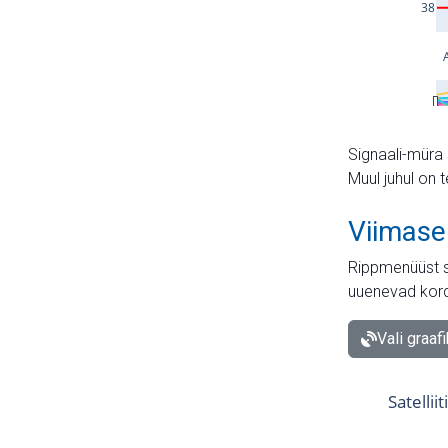
Signaali-müra 
Muul juhul on 
Viimase
Rippmenüüst s
uuenevad kord
Vali graaf
Satellii