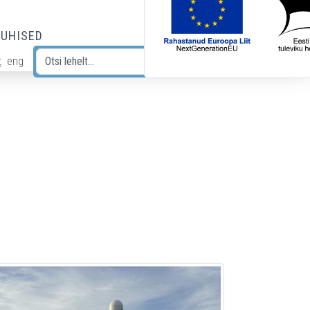
JUHISED
t
eng
Otsi