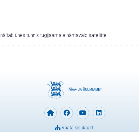
v näitab ühes tunnis tugijaamale nähtavaid satelliite.
Vaata sisukaarti