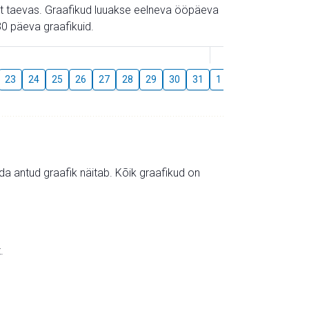
gust taevas. Graafikud luuakse eelneva ööpäeva
0 päeva graafikuid.
August
23
24
25
26
27
28
29
30
31
1
2
3
4
5
mida antud graafik näitab. Kõik graafikud on
.