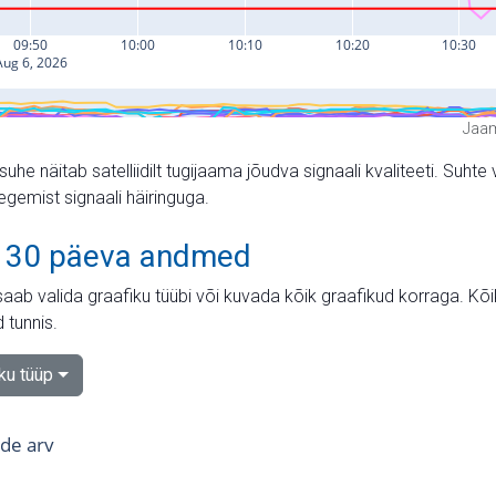
Jaam
suhe näitab satelliidilt tugijaama jõudva signaali kvaliteeti. Su
tegemist signaali häiringuga.
 30 päeva andmed
aab valida graafiku tüübi või kuvada kõik graafikud korraga. Kõ
 tunnis.
iku tüüp
tide arv