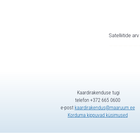
Satelliitide ar
Kaardirakenduse tugi
telefon +372 665 0600
e-post
kaardirakendus@maaruum.ee
Korduma kippuvad küsimused