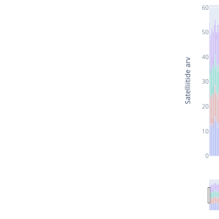
60
50
40
Satelliitide arv
30
20
10
0