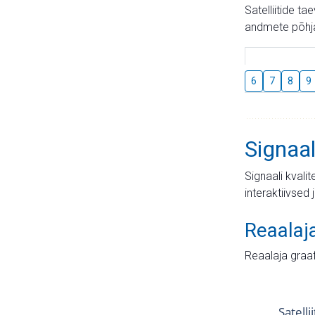
Satelliitide t
andmete põhja
6
7
8
9
Signaal
Signaali kvali
interaktiivsed 
Reaalaj
Reaalaja graa