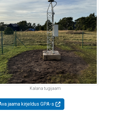
Kalana tugijaam
Ava jaama kirjeldus GPA-s