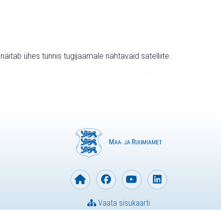
v näitab ühes tunnis tugijaamale nähtavaid satelliite.
Vaata sisukaarti