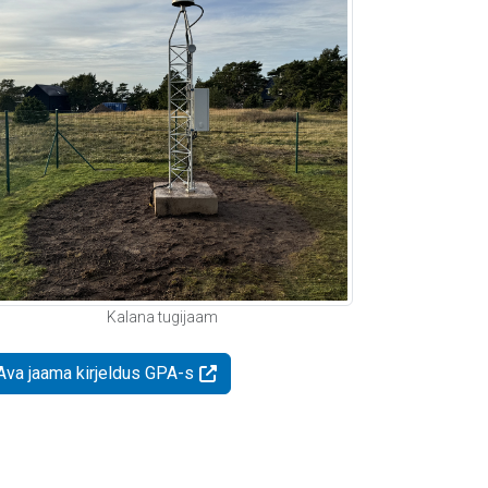
Kalana tugijaam
Ava jaama kirjeldus GPA-s