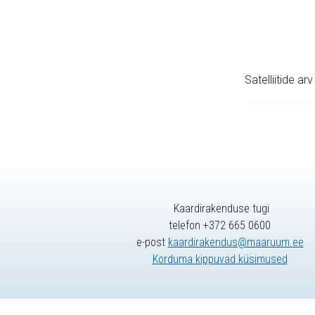
Satelliitide ar
Kaardirakenduse tugi
telefon +372 665 0600
e-post
kaardirakendus@maaruum.ee
Korduma kippuvad küsimused