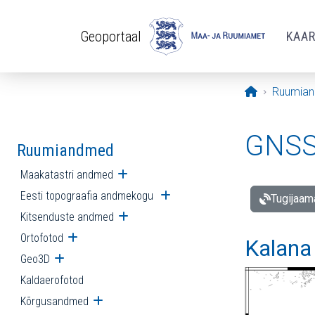
Liigu edasi põhisisu juurde
Geoportaal
KAA
Avaleht
Ruumia
GNSS 
Ruumiandmed
Maakatastri andmed
Ava alammenüü
Eesti topograafia andmekogu
Ava alammenüü
Tugijaam
Kitsenduste andmed
Ava alammenüü
Ortofotod
Ava alammenüü
Kalana
Geo3D
Ava alammenüü
Kaldaerofotod
Kõrgusandmed
Ava alammenüü