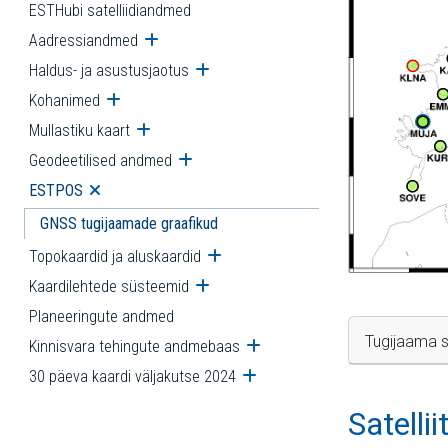
ESTHubi satelliidiandmed
Aadressiandmed
Ava alammenüü
Haldus- ja asustusjaotus
Ava alammenüü
Kohanimed
Ava alammenüü
Mullastiku kaart
Ava alammenüü
Geodeetilised andmed
Ava alammenüü
ESTPOS
Ava alammenüü
GNSS tugijaamade graafikud
Topokaardid ja aluskaardid
Ava alammenüü
Kaardilehtede süsteemid
Ava alammenüü
Planeeringute andmed
Tugijaama s
Kinnisvara tehingute andmebaas
Ava alammenüü
30 päeva kaardi väljakutse 2024
Ava alammenüü
Satelli