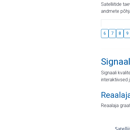
Satelliitide t
andmete põhja
6
7
8
9
Signaal
Signaali kvali
interaktiivsed 
Reaalaj
Reaalaja graa