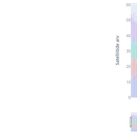
60
50
40
Satelliitide arv
30
20
10
0