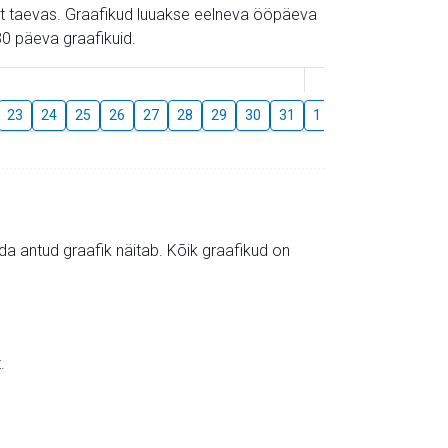
gust taevas. Graafikud luuakse eelneva ööpäeva
0 päeva graafikuid.
August
23
24
25
26
27
28
29
30
31
1
2
3
4
5
mida antud graafik näitab. Kõik graafikud on
.