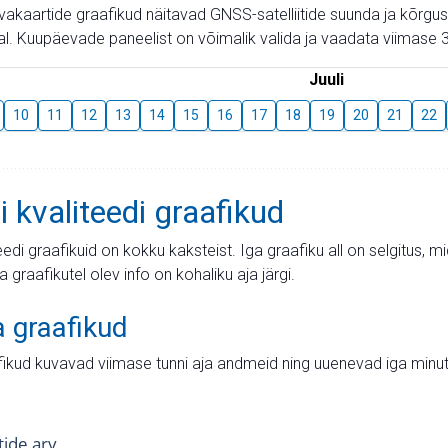
aevakaartide graafikud näitavad GNSS-satelliitide suunda ja kõr
l. Kuupäevade paneelist on võimalik valida ja vaadata viimase 3
Juuli
10
11
12
13
14
15
16
17
18
19
20
21
22
i kvaliteedi graafikud
teedi graafikuid on kokku kaksteist. Iga graafiku all on selgitus, 
ja graafikutel olev info on kohaliku aja järgi.
a graafikud
fikud kuvavad viimase tunni aja andmeid ning uuenevad iga minut