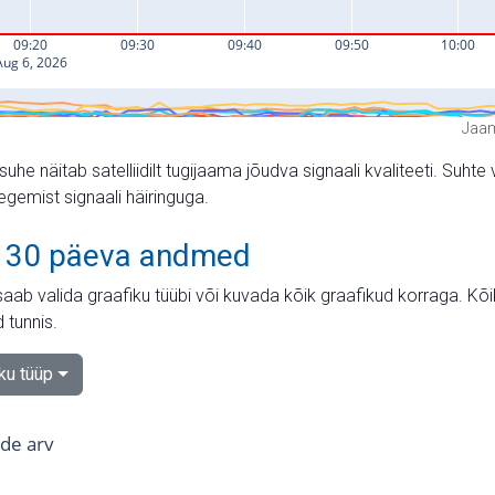
Jaam
suhe näitab satelliidilt tugijaama jõudva signaali kvaliteeti. Su
tegemist signaali häiringuga.
 30 päeva andmed
aab valida graafiku tüübi või kuvada kõik graafikud korraga. Kõ
 tunnis.
iku tüüp
tide arv