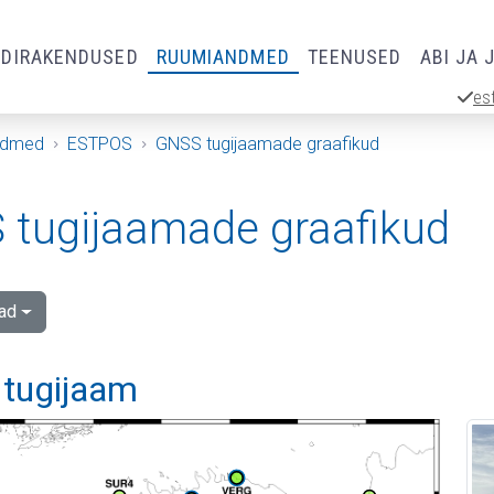
RDIRAKENDUSED
RUUMIANDMED
TEENUSED
ABI JA 
es
ndmed
ESTPOS
GNSS tugijaamade graafikud
tugijaamade graafikud
ad
 tugijaam