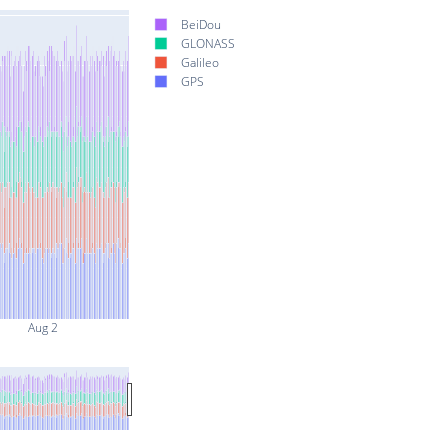
BeiDou
GLONASS
Galileo
GPS
Aug 2