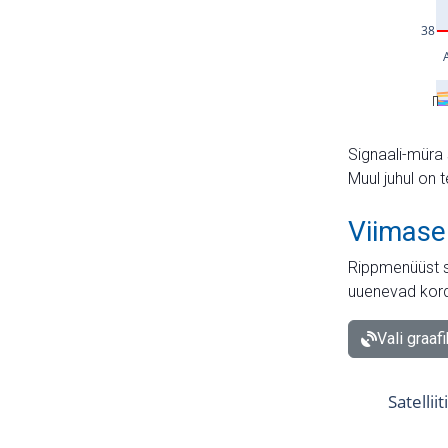
Signaali-müra 
Muul juhul on 
Viimase
Rippmenüüst s
uuenevad kord
Vali graaf
Satellii