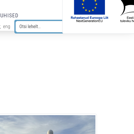
JUHISED
t
eng
Otsi