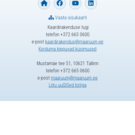
Vaata sisukaarti
Kaardirakenduse tugi
telefon +372 665 0600
e-post
kaardirakendus@maaruum.ee
Korduma kippuvad küsimused
Mustamäe tee 51, 10621 Tallinn
telefon +372 665 0600
e-post
maaruum@maaruum.ee
Liitu uuGISed listiga