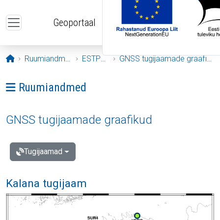
Liigu edasi põhisisu juurde
Geoportaal
Avaleht
Ruumiandmed
ESTPOS
GNSS tugijaamade graafikud
Ava menüü: Ruumiandmed
Ruumiandmed
GNSS tugijaamade graafikud
Tugijaamad
Kalana tugijaam