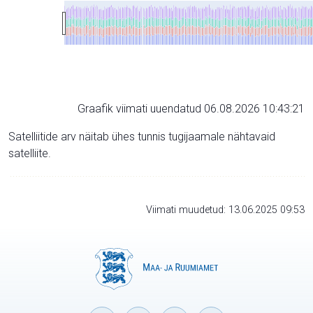
Graafik viimati uuendatud 06.08.2026 10:43:21
Satelliitide arv näitab ühes tunnis tugijaamale nähtavaid
satelliite.
Viimati muudetud: 13.06.2025 09:53