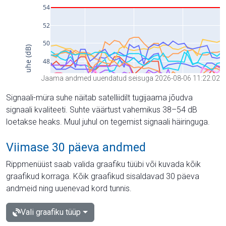
Jaama andmed uuendatud seisuga 2026-08-06 11:22:02
Signaali-müra suhe näitab satelliidilt tugijaama jõudva
signaali kvaliteeti. Suhte väärtust vahemikus 38–54 dB
loetakse heaks. Muul juhul on tegemist signaali häiringuga.
Viimase 30 päeva andmed
Rippmenüüst saab valida graafiku tüübi või kuvada kõik
graafikud korraga. Kõik graafikud sisaldavad 30 päeva
andmeid ning uuenevad kord tunnis.
Vali graafiku tüüp