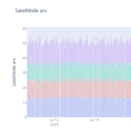
Satelliitide arv
60
50
40
Satelliitide arv
30
20
10
0
Jul 12
Jul 19
2026