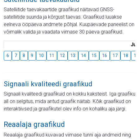
Satelliitide taevakaartide graafikud näitavad GNSS-
satelliitide suunda ja kõrgust taevas. Graafikud luuakse
eelneva ööpäeva andmete põhjal. Kuupäevade paneelist on
võimalik valida ja vaadata viimase 30 päeva graafikuid.
Juu
6
7
8
9
10
11
12
13
14
15
16
17
18
19
Signaali kvaliteedi graafikud
Signaali kvaliteedi graafikuid on kokku kaksteist. Iga graafiku
all on selgitus, mida antud graafik näitab. Kõik graafikud on
interaktiivsed ja graafikutel olev info on kohaliku aja järgi.
Reaalaja graafikud
Reaalaja graafikud kuvavad viimase tunni aja andmeid ning