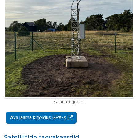
Kalana tugijaam
Ava jaama kirjeldus GPA-s
Satelliitide taevakaardid