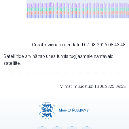
Graafik viimati uuendatud 07.08.2026 08:43:48
Satelliitide arv näitab ühes tunnis tugijaamale nähtavaid
satelliite.
Viimati muudetud: 13.06.2025 09:53