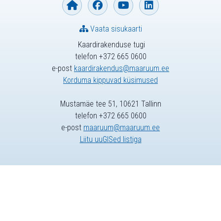
Vaata sisukaarti
Kaardirakenduse tugi
telefon +372 665 0600
e-post
kaardirakendus@maaruum.ee
Korduma kippuvad küsimused
Mustamäe tee 51, 10621 Tallinn
telefon +372 665 0600
e-post
maaruum@maaruum.ee
Liitu uuGISed listiga