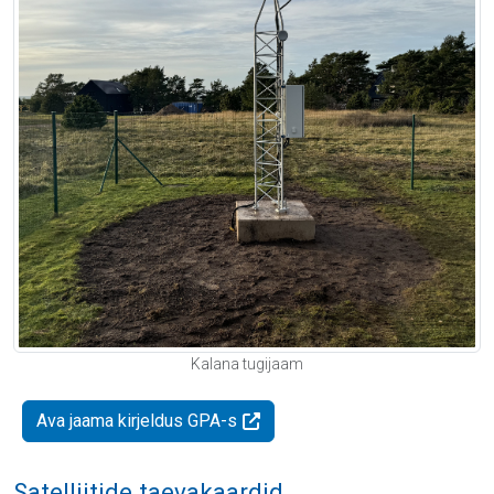
Kalana tugijaam
Ava jaama kirjeldus GPA-s
Satelliitide taevakaardid