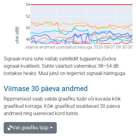
Jaama andmed uuendatud seisuga 2026-08-07 09:30:00
Signaali-müra suhe näitab satelliidilt tugijaama jõudva
signaali kvaliteeti. Suhte väärtust vahemikus 38–54 dB
loetakse heaks. Muul juhul on tegemist signaali häiringuga.
Viimase 30 päeva andmed
Rippmenüüst saab valida graafiku tüübi või kuvada kõik
graafikud korraga. Kõik graafikud sisaldavad 30 päeva
andmeid ning uuenevad kord tunnis.
Vali graafiku tüüp