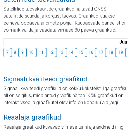
Satelliitide taevakaartide graafikud näitavad GNSS-
satelliitide suunda ja kõrgust taevas. Graafikud luuakse
eelneva ööpäeva andmete põhjal. Kuupäevade paneelist on
võimalik valida ja vaadata viimase 30 päeva graafikuid.
Juuli
7
8
9
10
11
12
13
14
15
16
17
18
19
2
Signaali kvaliteedi graafikud
Signaali kvaliteedi graafikuid on kokku kaksteist. Iga graafiku
all on selgitus, mida antud graafik näitab. Kõik graafikud on
interaktiivsed ja graafikutel olev info on kohaliku aja järgi.
Reaalaja graafikud
Reaalaja graafikud kuvavad viimase tunni aja andmeid ning