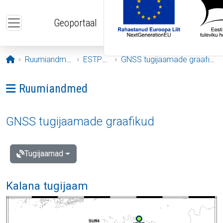
Liigu edasi põhisisu juurde
Geoportaal
Avaleht
Ruumiandmed
ESTPOS
GNSS tugijaamade graafikud
Ava menüü: Ruumiandmed
Ruumiandmed
GNSS tugijaamade graafikud
Tugijaamad
Kalana tugijaam