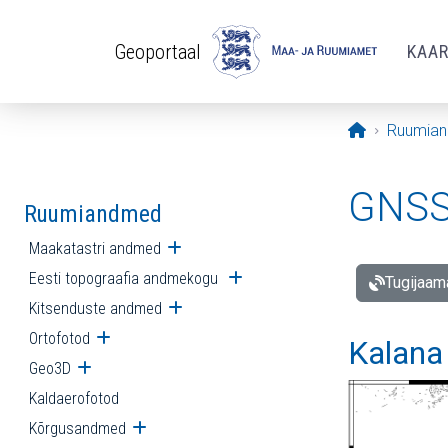
Liigu edasi põhisisu juurde
Geoportaal
KAA
Avaleht
Ruumia
GNSS 
Ruumiandmed
Maakatastri andmed
Ava alammenüü
Eesti topograafia andmekogu
Ava alammenüü
Tugijaam
Kitsenduste andmed
Ava alammenüü
Ortofotod
Ava alammenüü
Kalana
Geo3D
Ava alammenüü
Kaldaerofotod
Kõrgusandmed
Ava alammenüü