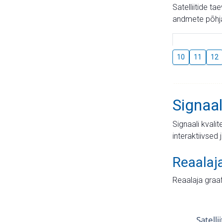
Satelliitide t
andmete põhja
10
11
12
Signaal
Signaali kvali
interaktiivsed 
Reaalaj
Reaalaja graa