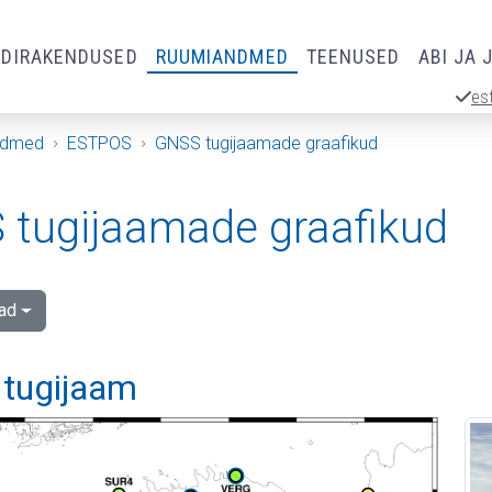
RDIRAKENDUSED
RUUMIANDMED
TEENUSED
ABI JA 
es
ndmed
ESTPOS
GNSS tugijaamade graafikud
tugijaamade graafikud
ad
 tugijaam