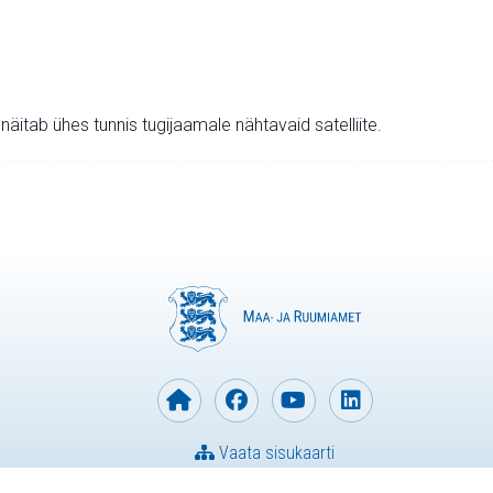
v näitab ühes tunnis tugijaamale nähtavaid satelliite.
Vaata sisukaarti