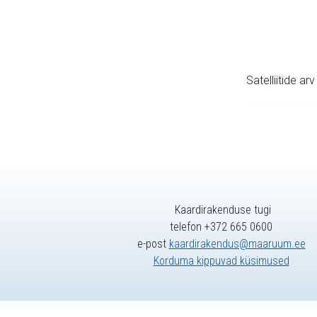
Satelliitide ar
Kaardirakenduse tugi
telefon +372 665 0600
e-post
kaardirakendus@maaruum.ee
Korduma kippuvad küsimused