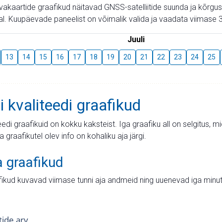
aevakaartide graafikud näitavad GNSS-satelliitide suunda ja kõr
l. Kuupäevade paneelist on võimalik valida ja vaadata viimase 3
Juuli
13
14
15
16
17
18
19
20
21
22
23
24
25
i kvaliteedi graafikud
teedi graafikuid on kokku kaksteist. Iga graafiku all on selgitus, 
ja graafikutel olev info on kohaliku aja järgi.
a graafikud
fikud kuvavad viimase tunni aja andmeid ning uuenevad iga minut