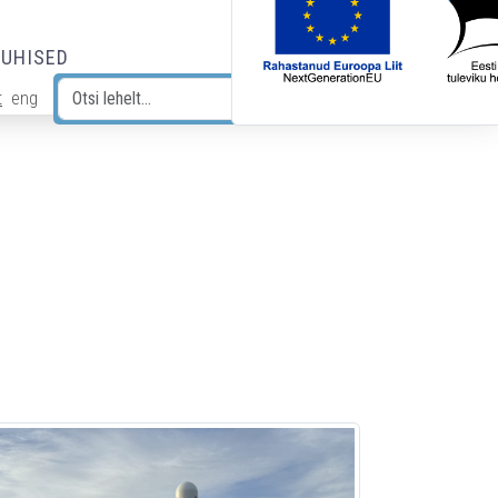
JUHISED
t
eng
Otsi