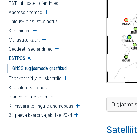
ESTHubi satelliidiandmed
Aadressiandmed
Ava alammenüü
Haldus- ja asustusjaotus
Ava alammenüü
Kohanimed
Ava alammenüü
Mullastiku kaart
Ava alammenüü
Geodeetilised andmed
Ava alammenüü
ESTPOS
Ava alammenüü
GNSS tugijaamade graafikud
Topokaardid ja aluskaardid
Ava alammenüü
Kaardilehtede süsteemid
Ava alammenüü
Planeeringute andmed
Tugijaama s
Kinnisvara tehingute andmebaas
Ava alammenüü
30 päeva kaardi väljakutse 2024
Ava alammenüü
Satelli