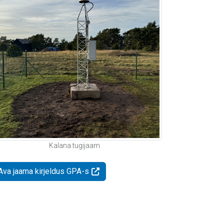
Kalana tugijaam
Ava jaama kirjeldus GPA-s