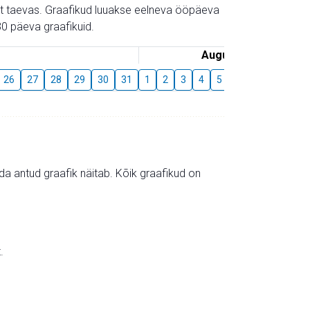
gust taevas. Graafikud luuakse eelneva ööpäeva
0 päeva graafikuid.
August
26
27
28
29
30
31
1
2
3
4
5
6
7
8
9
mida antud graafik näitab. Kõik graafikud on
.