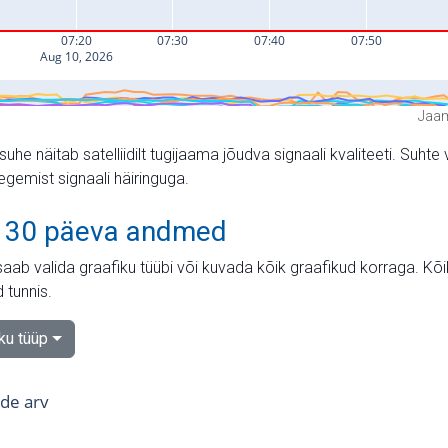
Jaam
suhe näitab satelliidilt tugijaama jõudva signaali kvaliteeti. Su
tegemist signaali häiringuga.
 30 päeva andmed
aab valida graafiku tüübi või kuvada kõik graafikud korraga. Kõ
 tunnis.
iku tüüp
tide arv