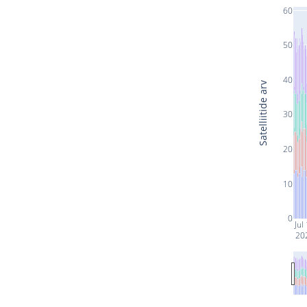
60
50
40
Satelliitide arv
30
20
10
0
Jul
20