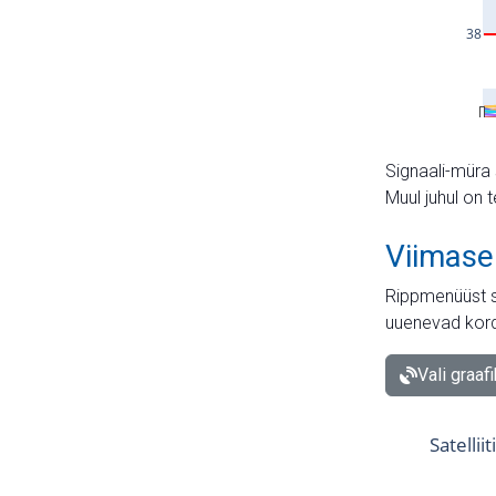
Signaali-müra 
Muul juhul on 
Viimase
Rippmenüüst s
uuenevad kord
Vali graaf
Satellii