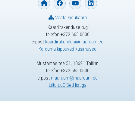
Vaata sisukaarti
Kaardirakenduse tugi
telefon +372 665 0600
e-post
kaardirakendus@maaruum.ee
Korduma kippuvad küsimused
Mustamäe tee 51, 10621 Tallinn
telefon +372 665 0600
e-post
maaruum@maaruum.ee
Liitu uuGISed listiga