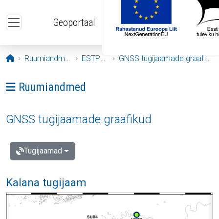
Liigu edasi põhisisu juurde
Geoportaal
Avaleht
Ruumiandmed
ESTPOS
GNSS tugijaamade graafikud
Ava menüü: Ruumiandmed
Ruumiandmed
GNSS tugijaamade graafikud
Tugijaamad
Kalana tugijaam