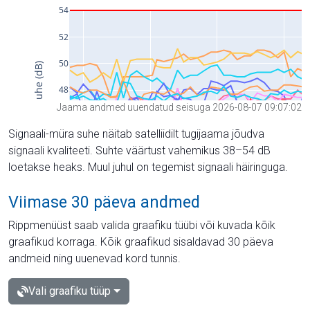
Jaama andmed uuendatud seisuga 2026-08-07 09:07:02
Signaali-müra suhe näitab satelliidilt tugijaama jõudva
signaali kvaliteeti. Suhte väärtust vahemikus 38–54 dB
loetakse heaks. Muul juhul on tegemist signaali häiringuga.
Viimase 30 päeva andmed
Rippmenüüst saab valida graafiku tüübi või kuvada kõik
graafikud korraga. Kõik graafikud sisaldavad 30 päeva
andmeid ning uuenevad kord tunnis.
Vali graafiku tüüp