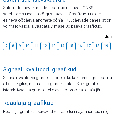
Satelliitide taevakaartide graafikud näitavad GNSS-
satelliitide suunda ja kõrgust taevas. Graafikud luuakse
eelneva ööpäeva andmete põhjal. Kuupäevade paneelist on
võimalik valida ja vaadata viimase 30 päeva graafikuid.
Juuli
7
8
9
10
11
12
13
14
15
16
17
18
19
2
Signaali kvaliteedi graafikud
Signaali kvaliteedi graafikuid on kokku kaksteist. Iga graafiku
all on selgitus, mida antud graafik näitab. Kõik graafikud on
interaktiivsed ja graafikutel olev info on kohaliku aja järgi.
Reaalaja graafikud
Reaalaja graafikud kuvavad viimase tunni aja andmeid ning