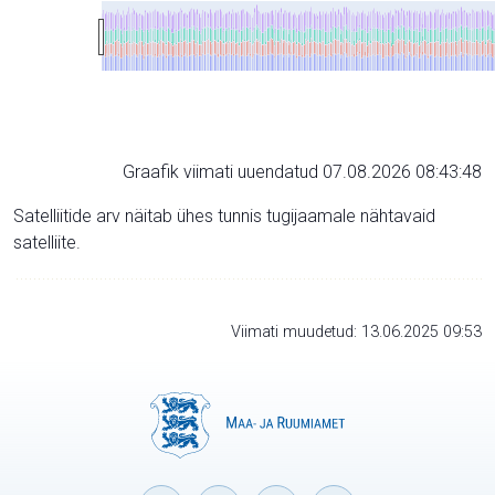
Graafik viimati uuendatud 07.08.2026 08:43:48
Satelliitide arv näitab ühes tunnis tugijaamale nähtavaid
satelliite.
Viimati muudetud: 13.06.2025 09:53