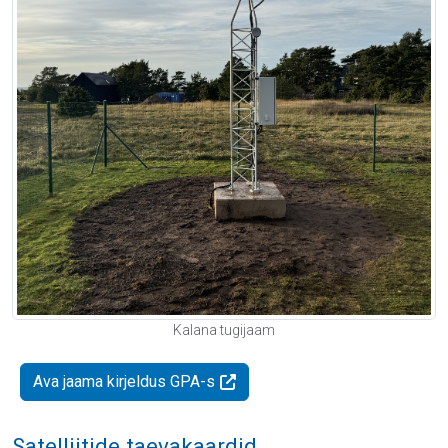
Kalana tugijaam
Ava jaama kirjeldus GPA-s
Satelliitide taevakaardid