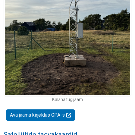
Kalana tugijaam
Ava jaama kirjeldus GPA-s
Satelliitide taevakaardid