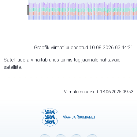
Graafik viimati uuendatud 10.08.2026 03:44:21
Satelliitide arv näitab ühes tunnis tugijaamale nähtavaid
satelliite.
Viimati muudetud: 13.06.2025 09:53