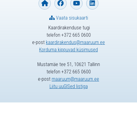
Vaata sisukaarti
Kaardirakenduse tugi
telefon +372 665 0600
e-post
kaardirakendus@maaruum.ee
Korduma kippuvad küsimused
Mustamäe tee 51, 10621 Tallinn
telefon +372 665 0600
e-post
maaruum@maaruum.ee
Liitu uuGISed listiga