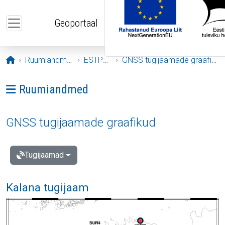
Liigu edasi põhisisu juurde
Geoportaal
Avaleht
Ruumiandmed
ESTPOS
GNSS tugijaamade graafikud
Ava menüü: Ruumiandmed
Ruumiandmed
GNSS tugijaamade graafikud
Tugijaamad
Kalana tugijaam