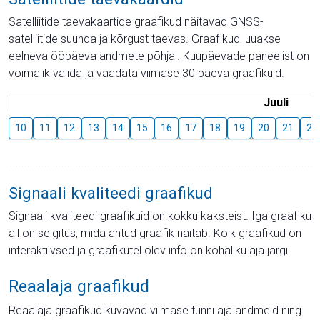
Satelliitide taevakaartide graafikud näitavad GNSS-
satelliitide suunda ja kõrgust taevas. Graafikud luuakse
eelneva ööpäeva andmete põhjal. Kuupäevade paneelist on
võimalik valida ja vaadata viimase 30 päeva graafikuid.
Juuli
10
11
12
13
14
15
16
17
18
19
20
21
22
Signaali kvaliteedi graafikud
Signaali kvaliteedi graafikuid on kokku kaksteist. Iga graafiku
all on selgitus, mida antud graafik näitab. Kõik graafikud on
interaktiivsed ja graafikutel olev info on kohaliku aja järgi.
Reaalaja graafikud
Reaalaja graafikud kuvavad viimase tunni aja andmeid ning