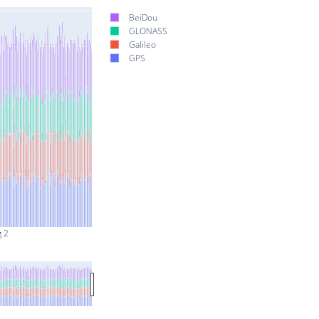
BeiDou
GLONASS
Galileo
GPS
g 2