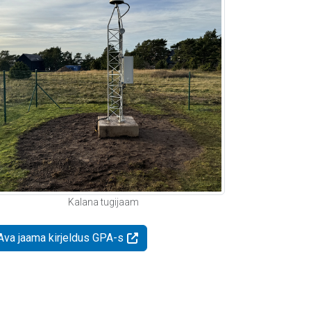
Kalana tugijaam
Ava jaama kirjeldus GPA-s