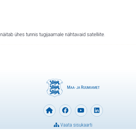
v näitab ühes tunnis tugijaamale nähtavaid satelliite.
Vaata sisukaarti