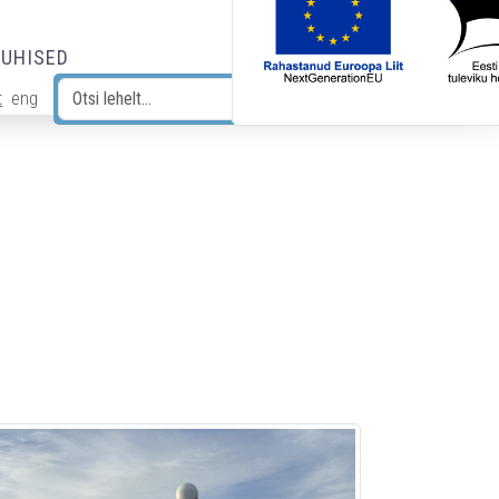
JUHISED
t
eng
Otsi