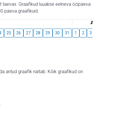
gust taevas. Graafikud luuakse eelneva ööpäeva
0 päeva graafikuid.
August
4
25
26
27
28
29
30
31
1
2
3
4
5
6
7
mida antud graafik näitab. Kõik graafikud on
.