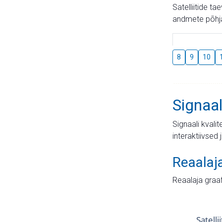
Satelliitide t
andmete põhja
8
9
10
Signaal
Signaali kvali
interaktiivsed 
Reaalaj
Reaalaja graa