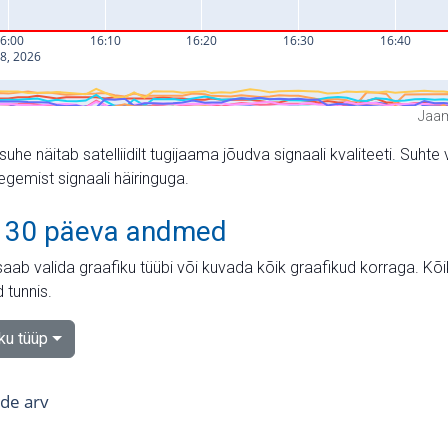
Jaam
suhe näitab satelliidilt tugijaama jõudva signaali kvaliteeti. Su
tegemist signaali häiringuga.
 30 päeva andmed
aab valida graafiku tüübi või kuvada kõik graafikud korraga. Kõ
 tunnis.
iku tüüp
tide arv