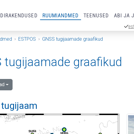
RDIRAKENDUSED
RUUMIANDMED
TEENUSED
ABI JA 
es
ndmed
ESTPOS
GNSS tugijaamade graafikud
tugijaamade graafikud
ad
 tugijaam