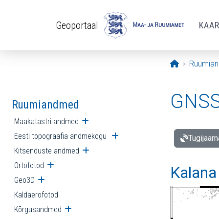
Liigu edasi põhisisu juurde
Geoportaal
KAA
Avaleht
Ruumia
GNSS 
Ruumiandmed
Maakatastri andmed
Ava alammenüü
Eesti topograafia andmekogu
Ava alammenüü
Tugijaam
Kitsenduste andmed
Ava alammenüü
Ortofotod
Ava alammenüü
Kalana
Geo3D
Ava alammenüü
Kaldaerofotod
Kõrgusandmed
Ava alammenüü