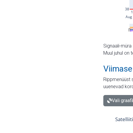
Signaali-müra 
Muul juhul on 
Viimase
Rippmenüüst s
uuenevad kord
Vali graaf
Satellii