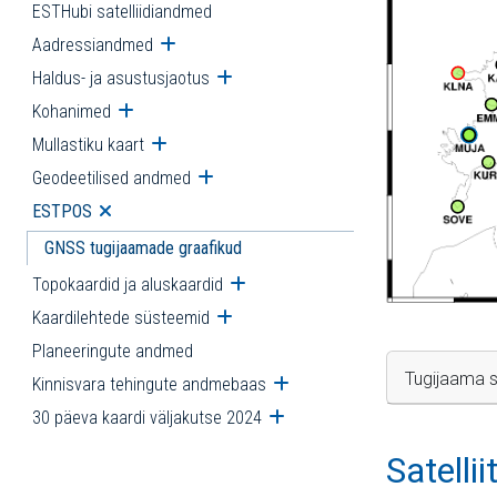
ESTHubi satelliidiandmed
Aadressiandmed
Ava alammenüü
Haldus- ja asustusjaotus
Ava alammenüü
Kohanimed
Ava alammenüü
Mullastiku kaart
Ava alammenüü
Geodeetilised andmed
Ava alammenüü
ESTPOS
Ava alammenüü
GNSS tugijaamade graafikud
Topokaardid ja aluskaardid
Ava alammenüü
Kaardilehtede süsteemid
Ava alammenüü
Planeeringute andmed
Tugijaama s
Kinnisvara tehingute andmebaas
Ava alammenüü
30 päeva kaardi väljakutse 2024
Ava alammenüü
Satelli