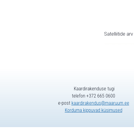
Satelliitide ar
Kaardirakenduse tugi
telefon +372 665 0600
e-post
kaardirakendus@maaruum.ee
Korduma kippuvad küsimused