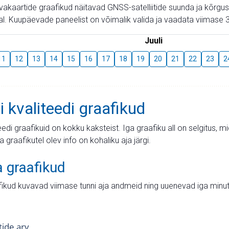
aevakaartide graafikud näitavad GNSS-satelliitide suunda ja kõr
l. Kuupäevade paneelist on võimalik valida ja vaadata viimase 3
Juuli
11
12
13
14
15
16
17
18
19
20
21
22
23
2
i kvaliteedi graafikud
teedi graafikuid on kokku kaksteist. Iga graafiku all on selgitus, 
ja graafikutel olev info on kohaliku aja järgi.
a graafikud
fikud kuvavad viimase tunni aja andmeid ning uuenevad iga minut