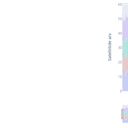
60
50
40
Satelliitide arv
30
20
10
0