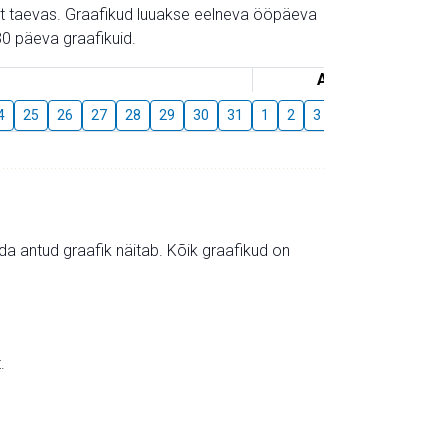
gust taevas. Graafikud luuakse eelneva ööpäeva
0 päeva graafikuid.
August
4
25
26
27
28
29
30
31
1
2
3
4
5
6
7
mida antud graafik näitab. Kõik graafikud on
.