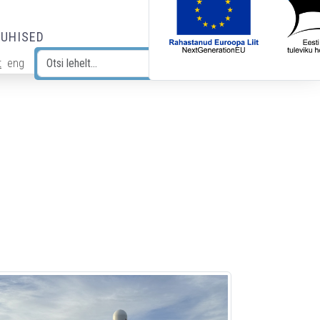
JUHISED
t
eng
Otsi