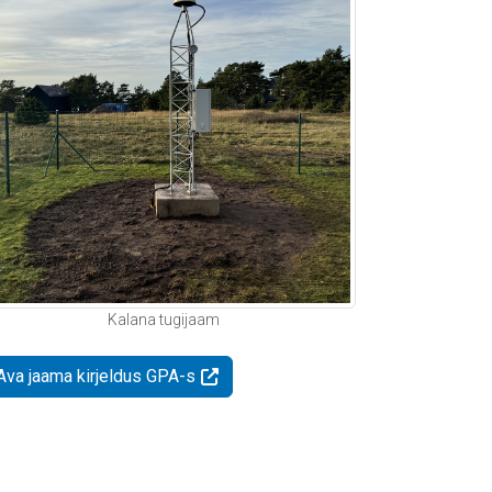
Kalana tugijaam
Ava jaama kirjeldus GPA-s