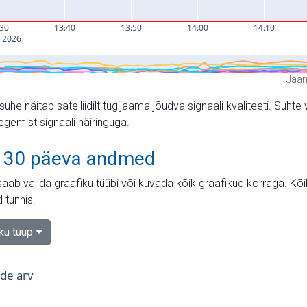
Jaam
suhe näitab satelliidilt tugijaama jõudva signaali kvaliteeti. Su
tegemist signaali häiringuga.
 30 päeva andmed
aab valida graafiku tüübi või kuvada kõik graafikud korraga. Kõ
 tunnis.
iku tüüp
tide arv