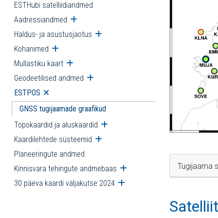
ESTHubi satelliidiandmed
Aadressiandmed
Ava alammenüü
Haldus- ja asustusjaotus
Ava alammenüü
Kohanimed
Ava alammenüü
Mullastiku kaart
Ava alammenüü
Geodeetilised andmed
Ava alammenüü
ESTPOS
Ava alammenüü
GNSS tugijaamade graafikud
Topokaardid ja aluskaardid
Ava alammenüü
Kaardilehtede süsteemid
Ava alammenüü
Planeeringute andmed
Tugijaama s
Kinnisvara tehingute andmebaas
Ava alammenüü
30 päeva kaardi väljakutse 2024
Ava alammenüü
Satelli