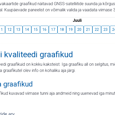
aevakaartide graafikud näitavad GNSS-satelliitide suunda ja kõr
l. Kuupäevade paneelist on võimalik valida ja vaadata viimase 3
Juuli
11
12
13
14
15
16
17
18
19
20
21
22
23
2
i kvaliteedi graafikud
teedi graafikuid on kokku kaksteist. Iga graafiku all on selgitus, 
ja graafikutel olev info on kohaliku aja järgi.
a graafikud
fikud kuvavad viimase tunni aja andmeid ning uuenevad iga minut