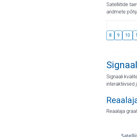
Satelliitide t
andmete põhja
8
9
10
Signaal
Signaali kvali
interaktiivsed 
Reaalaj
Reaalaja graa