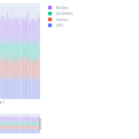
BeiDou
GLONASS
Galileo
GPS
g 2