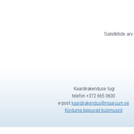
Satelliitide ar
Kaardirakenduse tugi
telefon +372 665 0600
e-post
kaardirakendus@maaruum.ee
Korduma kippuvad küsimused