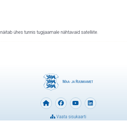
v näitab ühes tunnis tugijaamale nähtavaid satelliite.
Vaata sisukaarti