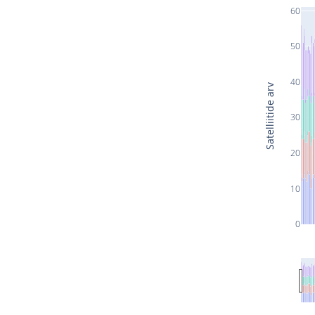
60
50
40
Satelliitide arv
30
20
10
0