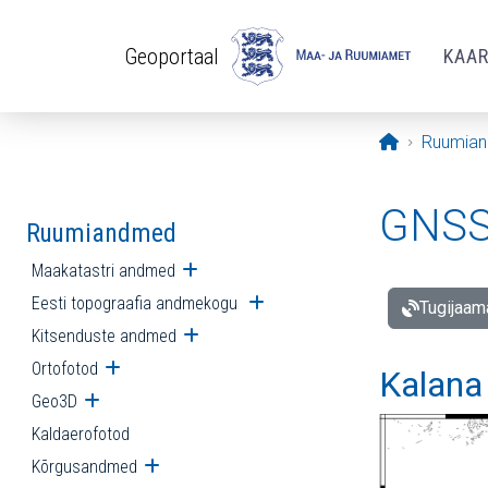
Liigu edasi põhisisu juurde
Geoportaal
KAA
Avaleht
Ruumia
GNSS 
Ruumiandmed
Maakatastri andmed
Ava alammenüü
Eesti topograafia andmekogu
Ava alammenüü
Tugijaam
Kitsenduste andmed
Ava alammenüü
Ortofotod
Ava alammenüü
Kalana
Geo3D
Ava alammenüü
Kaldaerofotod
Kõrgusandmed
Ava alammenüü