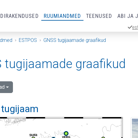
RDIRAKENDUSED
RUUMIANDMED
TEENUSED
ABI JA 
es
ndmed
ESTPOS
GNSS tugijaamade graafikud
tugijaamade graafikud
ad
 tugijaam