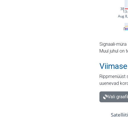
Signaali-müra 
Muul juhul on 
Viimase
Rippmenüüst s
uuenevad kord
Vali graaf
Satellii