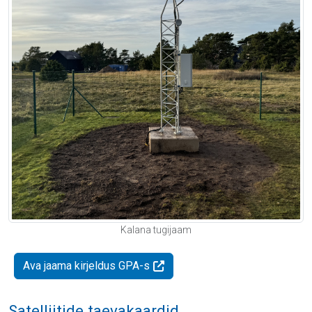
Kalana tugijaam
Ava jaama kirjeldus GPA-s
Satelliitide taevakaardid