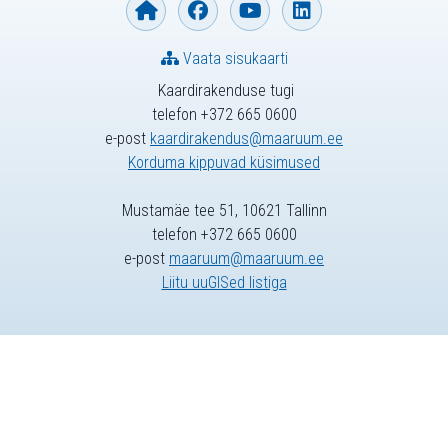
Vaata sisukaarti
Kaardirakenduse tugi
telefon +372 665 0600
e-post
kaardirakendus@maaruum.ee
Korduma kippuvad küsimused
Mustamäe tee 51, 10621 Tallinn
telefon +372 665 0600
e-post
maaruum@maaruum.ee
Liitu uuGISed listiga