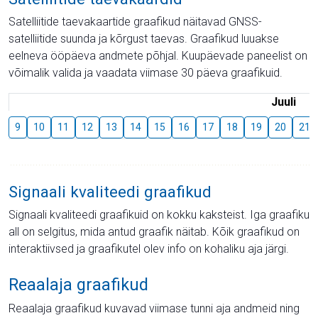
Satelliitide taevakaartide graafikud näitavad GNSS-
satelliitide suunda ja kõrgust taevas. Graafikud luuakse
eelneva ööpäeva andmete põhjal. Kuupäevade paneelist on
võimalik valida ja vaadata viimase 30 päeva graafikuid.
Juuli
9
10
11
12
13
14
15
16
17
18
19
20
21
Signaali kvaliteedi graafikud
Signaali kvaliteedi graafikuid on kokku kaksteist. Iga graafiku
all on selgitus, mida antud graafik näitab. Kõik graafikud on
interaktiivsed ja graafikutel olev info on kohaliku aja järgi.
Reaalaja graafikud
Reaalaja graafikud kuvavad viimase tunni aja andmeid ning