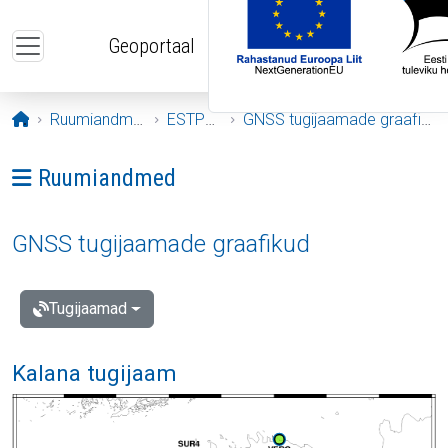
Liigu edasi põhisisu juurde
Geoportaal
Avaleht
Ruumiandmed
ESTPOS
GNSS tugijaamade graafikud
Ava menüü: Ruumiandmed
Ruumiandmed
GNSS tugijaamade graafikud
Tugijaamad
Kalana tugijaam