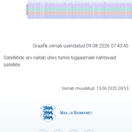
Graafik viimati uuendatud 09.08.2026 07:43:45
Satelliitide arv näitab ühes tunnis tugijaamale nähtavaid
satelliite.
Viimati muudetud: 13.06.2025 09:53