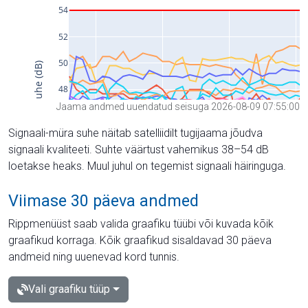
Jaama andmed uuendatud seisuga 2026-08-09 07:55:00
Signaali-müra suhe näitab satelliidilt tugijaama jõudva
signaali kvaliteeti. Suhte väärtust vahemikus 38–54 dB
loetakse heaks. Muul juhul on tegemist signaali häiringuga.
Viimase 30 päeva andmed
Rippmenüüst saab valida graafiku tüübi või kuvada kõik
graafikud korraga. Kõik graafikud sisaldavad 30 päeva
andmeid ning uuenevad kord tunnis.
Vali graafiku tüüp