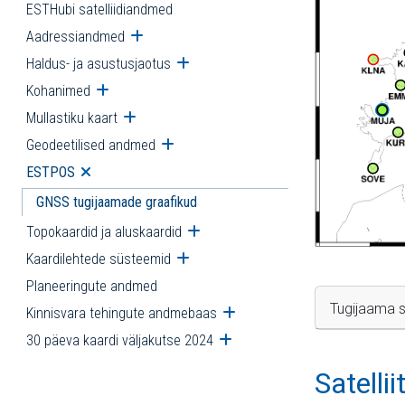
ESTHubi satelliidiandmed
Aadressiandmed
Ava alammenüü
Haldus- ja asustusjaotus
Ava alammenüü
Kohanimed
Ava alammenüü
Mullastiku kaart
Ava alammenüü
Geodeetilised andmed
Ava alammenüü
ESTPOS
Ava alammenüü
GNSS tugijaamade graafikud
Topokaardid ja aluskaardid
Ava alammenüü
Kaardilehtede süsteemid
Ava alammenüü
Planeeringute andmed
Tugijaama s
Kinnisvara tehingute andmebaas
Ava alammenüü
30 päeva kaardi väljakutse 2024
Ava alammenüü
Satelli