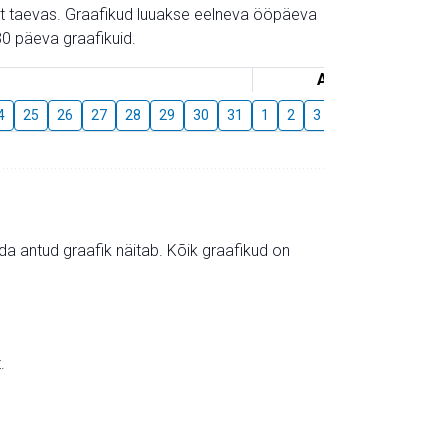
gust taevas. Graafikud luuakse eelneva ööpäeva
0 päeva graafikuid.
August
4
25
26
27
28
29
30
31
1
2
3
4
5
6
7
mida antud graafik näitab. Kõik graafikud on
.