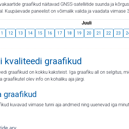
aevakaartide graafikud näitavad GNSS-satelliitide suunda ja kõr
l. Kuupäevade paneelist on võimalik valida ja vaadata viimase 3
Juuli
11
12
13
14
15
16
17
18
19
20
21
22
23
2
i kvaliteedi graafikud
teedi graafikuid on kokku kaksteist. Iga graafiku all on selgitus, 
ja graafikutel olev info on kohaliku aja järgi.
a graafikud
fikud kuvavad viimase tunni aja andmeid ning uuenevad iga minut