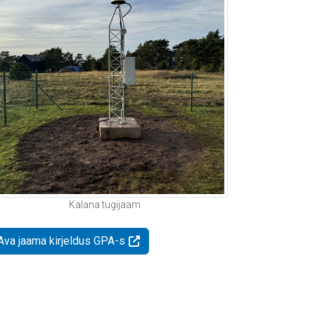
Kalana tugijaam
Ava jaama kirjeldus GPA-s