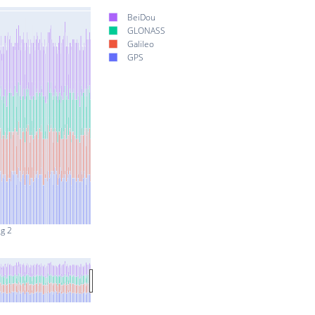
BeiDou
GLONASS
Galileo
GPS
g 2