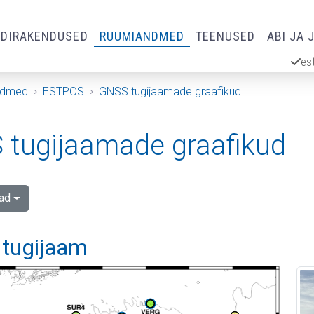
RDIRAKENDUSED
RUUMIANDMED
TEENUSED
ABI JA 
es
ndmed
ESTPOS
GNSS tugijaamade graafikud
tugijaamade graafikud
ad
 tugijaam