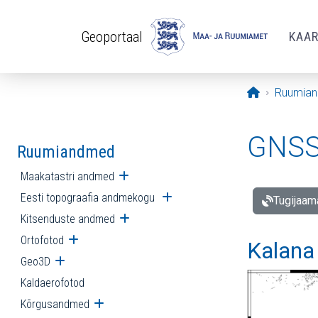
Liigu edasi põhisisu juurde
Geoportaal
KAA
Avaleht
Ruumia
GNSS 
Ruumiandmed
Maakatastri andmed
Ava alammenüü
Eesti topograafia andmekogu
Ava alammenüü
Tugijaam
Kitsenduste andmed
Ava alammenüü
Ortofotod
Ava alammenüü
Kalana
Geo3D
Ava alammenüü
Kaldaerofotod
Kõrgusandmed
Ava alammenüü