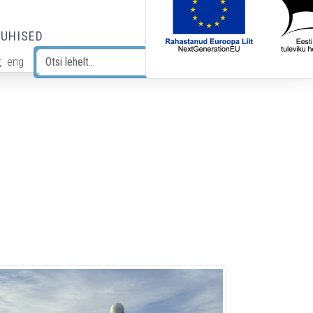
JUHISED
t
eng
Otsi