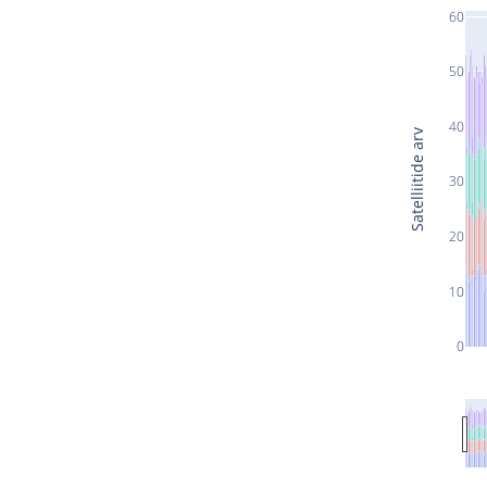
60
50
40
Satelliitide arv
30
20
10
0