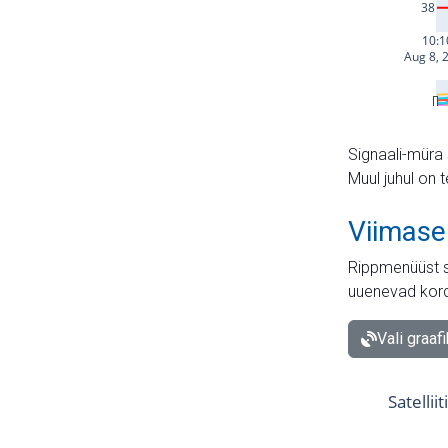
Signaali-müra 
Muul juhul on 
Viimase
Rippmenüüst s
uuenevad kord
Vali graaf
Satellii