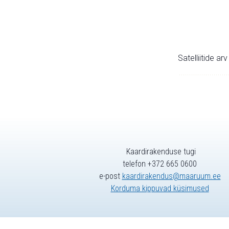
Satelliitide ar
Kaardirakenduse tugi
telefon +372 665 0600
e-post
kaardirakendus@maaruum.ee
Korduma kippuvad küsimused