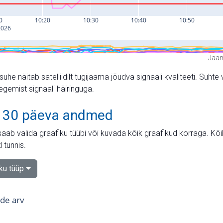
Jaam
suhe näitab satelliidilt tugijaama jõudva signaali kvaliteeti. Su
tegemist signaali häiringuga.
 30 päeva andmed
aab valida graafiku tüübi või kuvada kõik graafikud korraga. Kõ
 tunnis.
iku tüüp
tide arv