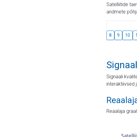
Satelliitide t
andmete põhja
8
9
10
Signaal
Signaali kvali
interaktiivsed 
Reaalaj
Reaalaja graa