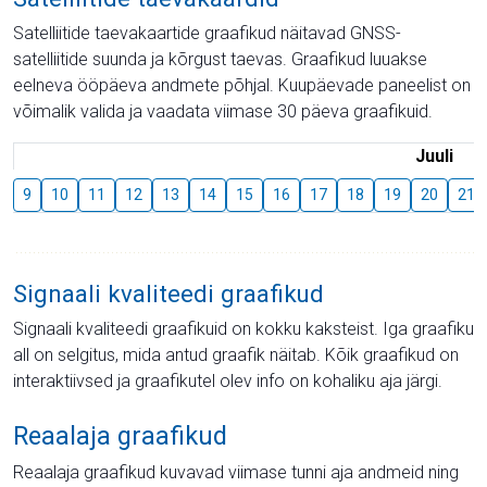
Satelliitide taevakaartide graafikud näitavad GNSS-
satelliitide suunda ja kõrgust taevas. Graafikud luuakse
eelneva ööpäeva andmete põhjal. Kuupäevade paneelist on
võimalik valida ja vaadata viimase 30 päeva graafikuid.
Juuli
9
10
11
12
13
14
15
16
17
18
19
20
21
Signaali kvaliteedi graafikud
Signaali kvaliteedi graafikuid on kokku kaksteist. Iga graafiku
all on selgitus, mida antud graafik näitab. Kõik graafikud on
interaktiivsed ja graafikutel olev info on kohaliku aja järgi.
Reaalaja graafikud
Reaalaja graafikud kuvavad viimase tunni aja andmeid ning