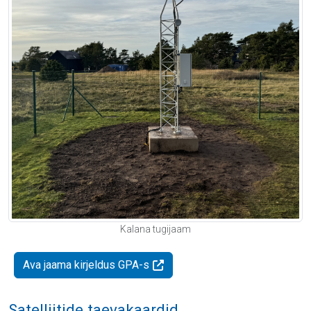
Kalana tugijaam
Ava jaama kirjeldus GPA-s
Satelliitide taevakaardid