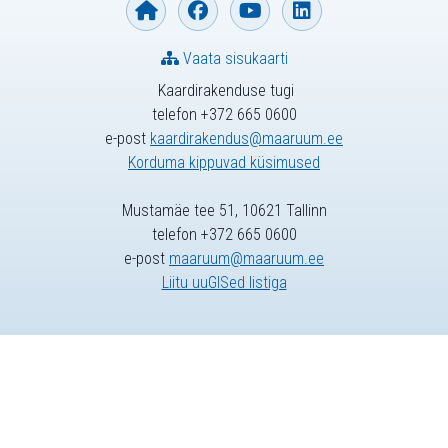
Vaata sisukaarti
Kaardirakenduse tugi
telefon +372 665 0600
e-post
kaardirakendus@maaruum.ee
Korduma kippuvad küsimused
Mustamäe tee 51, 10621 Tallinn
telefon +372 665 0600
e-post
maaruum@maaruum.ee
Liitu uuGISed listiga