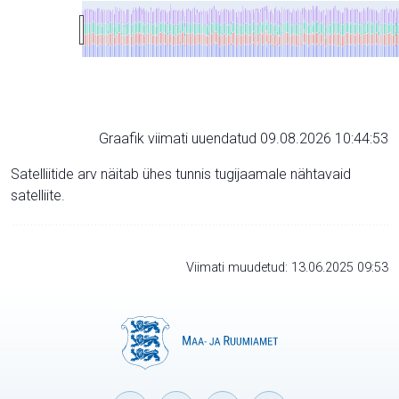
Graafik viimati uuendatud 09.08.2026 10:44:53
Satelliitide arv näitab ühes tunnis tugijaamale nähtavaid
satelliite.
Viimati muudetud: 13.06.2025 09:53