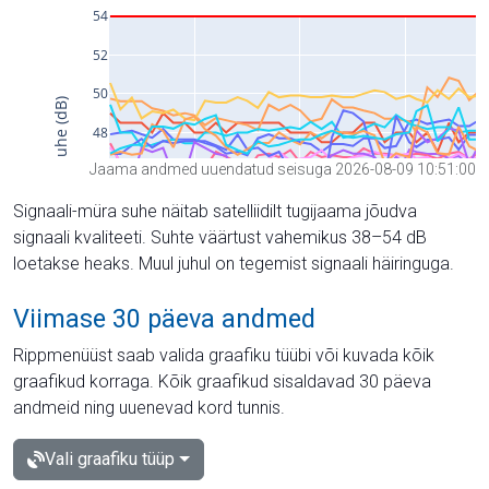
Jaama andmed uuendatud seisuga 2026-08-09 10:51:00
Signaali-müra suhe näitab satelliidilt tugijaama jõudva
signaali kvaliteeti. Suhte väärtust vahemikus 38–54 dB
loetakse heaks. Muul juhul on tegemist signaali häiringuga.
Viimase 30 päeva andmed
Rippmenüüst saab valida graafiku tüübi või kuvada kõik
graafikud korraga. Kõik graafikud sisaldavad 30 päeva
andmeid ning uuenevad kord tunnis.
Vali graafiku tüüp