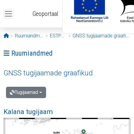
Liigu edasi põhisisu juurde
Geoportaal
Avaleht
Ruumiandmed
ESTPOS
GNSS tugijaamade graafikud
Ava menüü: Ruumiandmed
Ruumiandmed
GNSS tugijaamade graafikud
Tugijaamad
Kalana tugijaam