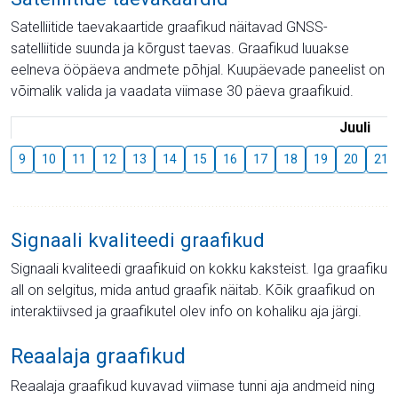
Satelliitide taevakaartide graafikud näitavad GNSS-
satelliitide suunda ja kõrgust taevas. Graafikud luuakse
eelneva ööpäeva andmete põhjal. Kuupäevade paneelist on
võimalik valida ja vaadata viimase 30 päeva graafikuid.
Juuli
9
10
11
12
13
14
15
16
17
18
19
20
21
Signaali kvaliteedi graafikud
Signaali kvaliteedi graafikuid on kokku kaksteist. Iga graafiku
all on selgitus, mida antud graafik näitab. Kõik graafikud on
interaktiivsed ja graafikutel olev info on kohaliku aja järgi.
Reaalaja graafikud
Reaalaja graafikud kuvavad viimase tunni aja andmeid ning