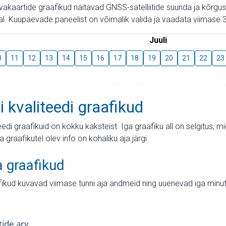
aevakaartide graafikud näitavad GNSS-satelliitide suunda ja kõr
l. Kuupäevade paneelist on võimalik valida ja vaadata viimase 3
Juuli
0
11
12
13
14
15
16
17
18
19
20
21
22
23
i kvaliteedi graafikud
teedi graafikuid on kokku kaksteist. Iga graafiku all on selgitus, 
ja graafikutel olev info on kohaliku aja järgi.
a graafikud
fikud kuvavad viimase tunni aja andmeid ning uuenevad iga minut