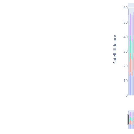
60
50
40
Satelliitide arv
30
20
10
0