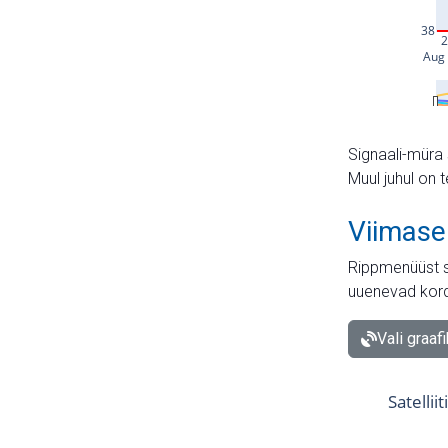
Signaali-müra 
Muul juhul on 
Viimase
Rippmenüüst s
uuenevad kord
Vali graaf
Satellii