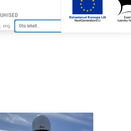
JUHISED
t
eng
Otsi