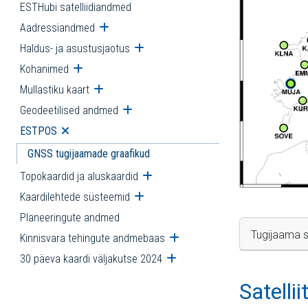
ESTHubi satelliidiandmed
Aadressiandmed
Ava alammenüü
Haldus- ja asustusjaotus
Ava alammenüü
Kohanimed
Ava alammenüü
Mullastiku kaart
Ava alammenüü
Geodeetilised andmed
Ava alammenüü
ESTPOS
Ava alammenüü
GNSS tugijaamade graafikud
Topokaardid ja aluskaardid
Ava alammenüü
Kaardilehtede süsteemid
Ava alammenüü
Planeeringute andmed
Tugijaama s
Kinnisvara tehingute andmebaas
Ava alammenüü
30 päeva kaardi väljakutse 2024
Ava alammenüü
Satelli