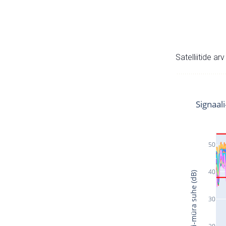
Satelliitide ar
Signaal
50
40
Signaali-müra suhe (dB)
30