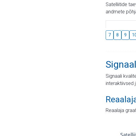
Satelliitide t
andmete põhja
7
8
9
1
Signaal
Signaali kvali
interaktiivsed 
Reaalaj
Reaalaja graa