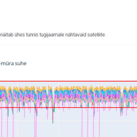
v näitab ühes tunnis tugijaamale nähtavaid satelliite.
i-müra suhe