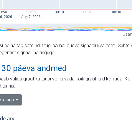
Jaam
suhe näitab satelliidilt tugijaama jõudva signaali kvaliteeti. Su
tegemist signaali häiringuga.
 30 päeva andmed
aab valida graafiku tüübi või kuvada kõik graafikud korraga. Kõ
 tunnis.
iku tüüp
tide arv