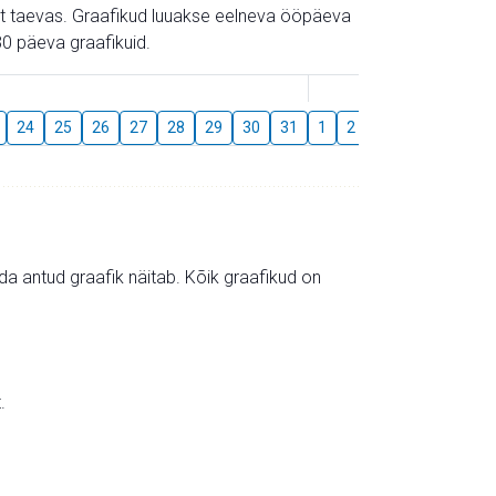
gust taevas. Graafikud luuakse eelneva ööpäeva
0 päeva graafikuid.
August
24
25
26
27
28
29
30
31
1
2
3
4
5
6
mida antud graafik näitab. Kõik graafikud on
.