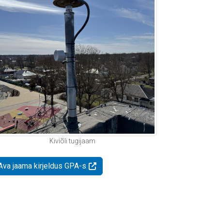
Kiviõli tugijaam
Ava jaama kirjeldus GPA-s