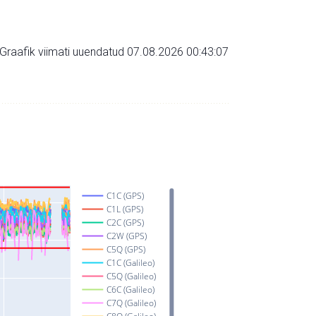
Graafik viimati uuendatud 07.08.2026 00:43:07
C1C (GPS)
C1L (GPS)
C2C (GPS)
C2W (GPS)
C5Q (GPS)
C1C (Galileo)
C5Q (Galileo)
C6C (Galileo)
C7Q (Galileo)