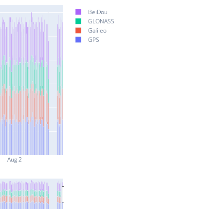
BeiDou
GLONASS
Galileo
GPS
Aug 2