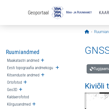
Liigu edasi põhisisu juurde
Geoportaal
KAA
Avaleht
Ruumia
GNSS 
Ruumiandmed
Maakatastri andmed
Ava alammenüü
Eesti topograafia andmekogu
Ava alammenüü
Tugijaam
Kitsenduste andmed
Ava alammenüü
Ortofotod
Ava alammenüü
Kiviõli
Geo3D
Ava alammenüü
Kaldaerofotod
Kõrgusandmed
Ava alammenüü