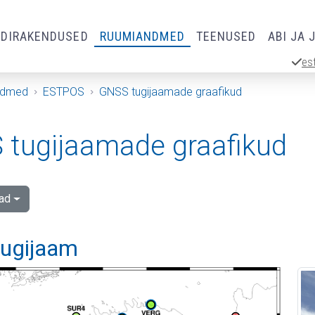
RDIRAKENDUSED
RUUMIANDMED
TEENUSED
ABI JA 
es
ndmed
ESTPOS
GNSS tugijaamade graafikud
tugijaamade graafikud
ad
 tugijaam