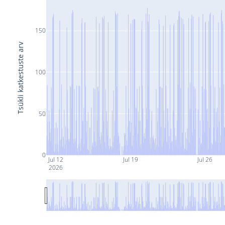
150
Tsükli katkestuste arv
100
50
0
Jul 12
Jul 19
Jul 26
2026