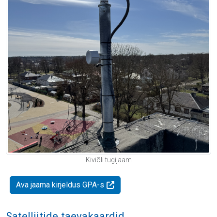
Kiviõli tugijaam
Ava jaama kirjeldus GPA-s
Satelliitide taevakaardid