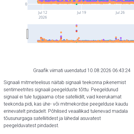
0
Jul 12
Jul 19
Jul 26
2026
Graafik viimati uuendatud 10.08.2026 06:43:24
Signaali mitmeteelisus näitab signaali teekonna pikenemist
sentimeetrites signaali peegelduste tõttu. Peegeldunud
signaal ei tule tugijaama otse satelliidilt, vaid keerukamat
teekonda pidi, kas ühe- või mitmekordse peegelduse kaudu
erinevatelt pindadelt. Põhilised veaallikad tulenevad madala
tõusunurgaga satelliitidest ja lähedal asuvatest
peegelduvatest pindadest.