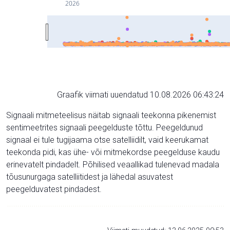
2026
Graafik viimati uuendatud 10.08.2026 06:43:24
Signaali mitmeteelisus näitab signaali teekonna pikenemist
sentimeetrites signaali peegelduste tõttu. Peegeldunud
signaal ei tule tugijaama otse satelliidilt, vaid keerukamat
teekonda pidi, kas ühe- või mitmekordse peegelduse kaudu
erinevatelt pindadelt. Põhilised veaallikad tulenevad madala
tõusunurgaga satelliitidest ja lähedal asuvatest
peegelduvatest pindadest.