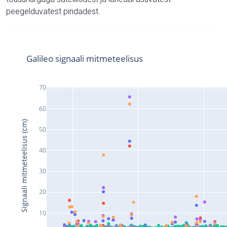
peegelduvatest pindadest.
Galileo signaali mitmeteelisus
70
60
Signaali mitmeteelisus (cm)
50
40
30
20
10