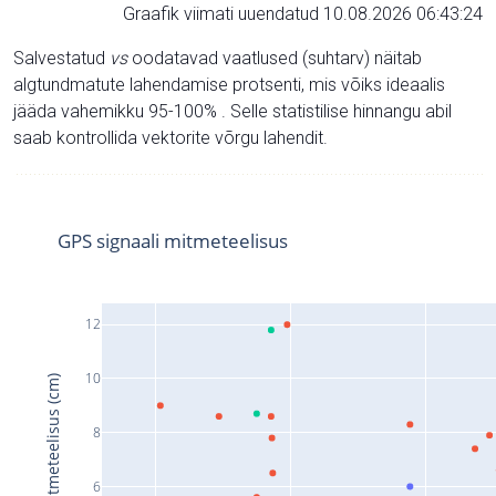
Graafik viimati uuendatud 10.08.2026 06:43:24
Salvestatud
vs
oodatavad vaatlused (suhtarv) näitab
algtundmatute lahendamise protsenti, mis võiks ideaalis
jääda vahemikku 95-100% . Selle statistilise hinnangu abil
saab kontrollida vektorite võrgu lahendit.
GPS signaali mitmeteelisus
12
10
Signaali mitmeteelisus (cm)
8
6