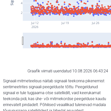
4
2
Jul 12
Jul 19
Jul 26
2026
Graafik viimati uuendatud 10.08.2026 06:43:24
Signaali mitmeteelisus näitab signaali teekonna pikenemist
sentimeetrites signaali peegelduste tõttu. Peegeldunud
signaal ei tule tugijaama otse satelliidilt, vaid keerukamat
teekonda pidi, kas ühe- või mitmekordse peegelduse kaudu
erinevatelt pindadelt. Põhilised veaallikad tulenevad madala
tõusunurgaga satelliitidest ja lähedal asuvatest