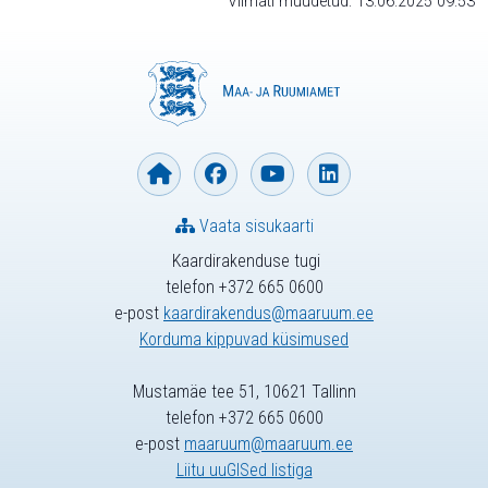
Viimati muudetud: 13.06.2025 09:53
Vaata sisukaarti
Kaardirakenduse tugi
telefon +372 665 0600
e-post
kaardirakendus@maaruum.ee
Korduma kippuvad küsimused
Mustamäe tee 51, 10621 Tallinn
telefon +372 665 0600
e-post
maaruum@maaruum.ee
Liitu uuGISed listiga