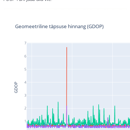
Geomeetriline täpsuse hinnang (GDOP)
7
6
5
4
GDOP
3
2
1