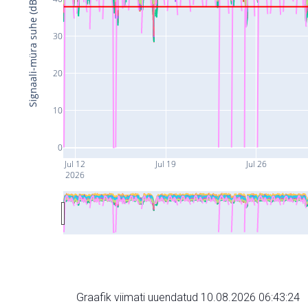
Signaali-müra suhe (dB)
30
20
10
0
Jul 12
Jul 19
Jul 26
2026
Graafik viimati uuendatud 10.08.2026 06:43:24