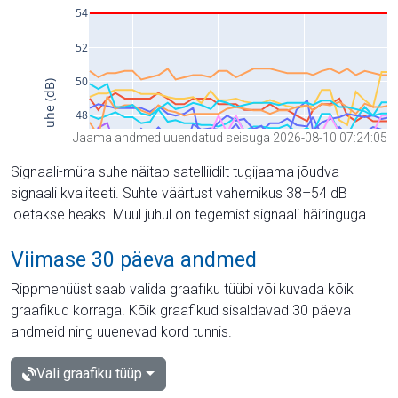
Jaama andmed uuendatud seisuga 2026-08-10 07:24:05
Signaali-müra suhe näitab satelliidilt tugijaama jõudva
signaali kvaliteeti. Suhte väärtust vahemikus 38–54 dB
loetakse heaks. Muul juhul on tegemist signaali häiringuga.
Viimase 30 päeva andmed
Rippmenüüst saab valida graafiku tüübi või kuvada kõik
graafikud korraga. Kõik graafikud sisaldavad 30 päeva
andmeid ning uuenevad kord tunnis.
Vali graafiku tüüp