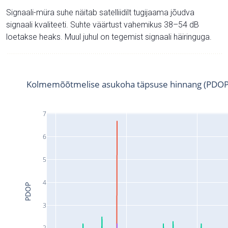
Signaali-müra suhe näitab satelliidilt tugijaama jõudva
signaali kvaliteeti. Suhte väärtust vahemikus 38–54 dB
loetakse heaks. Muul juhul on tegemist signaali häiringuga.
Kolmemõõtmelise asukoha täpsuse hinnang (PDOP
7
6
5
4
PDOP
3
2