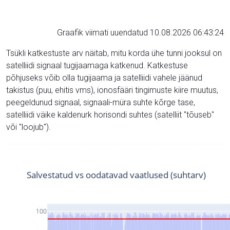
Graafik viimati uuendatud 10.08.2026 06:43:24
Tsükli katkestuste arv näitab, mitu korda ühe tunni jooksul on
satelliidi signaal tugijaamaga katkenud. Katkestuse
põhjuseks võib olla tugijaama ja satelliidi vahele jäänud
takistus (puu, ehitis vms), ionosfääri tingimuste kiire muutus,
peegeldunud signaal, signaali-müra suhte kõrge tase,
satelliidi väike kaldenurk horisondi suhtes (satelliit "tõuseb"
või "loojub").
Salvestatud vs oodatavad vaatlused (suhtarv)
100