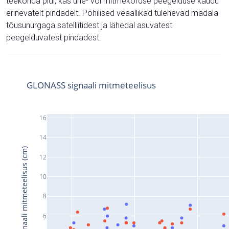
teekonda pidi, kas ühe- või mitmekordse peegelduse kaudu
erinevatelt pindadelt. Põhilised veaallikad tulenevad madala
tõusunurgaga satelliitidest ja lähedal asuvatest
peegelduvatest pindadest.
GLONASS signaali mitmeteelisus
16
14
Signaali mitmeteelisus (cm)
12
10
8
6