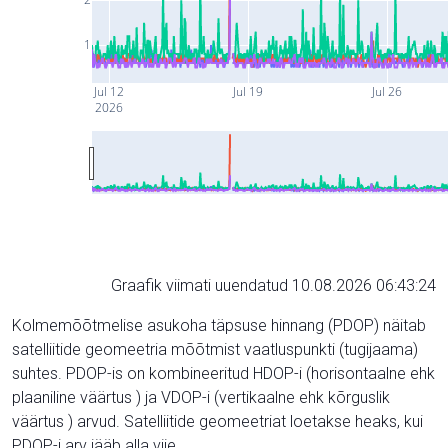
1
Jul 12
Jul 19
Jul 26
2026
Graafik viimati uuendatud 10.08.2026 06:43:24
Kolmemõõtmelise asukoha täpsuse hinnang (PDOP) näitab
satelliitide geomeetria mõõtmist vaatluspunkti (tugijaama)
suhtes. PDOP-is on kombineeritud HDOP-i (horisontaalne ehk
plaaniline väärtus ) ja VDOP-i (vertikaalne ehk kõrguslik
väärtus ) arvud. Satelliitide geomeetriat loetakse heaks, kui
PDOP-i arv jääb alla viie.