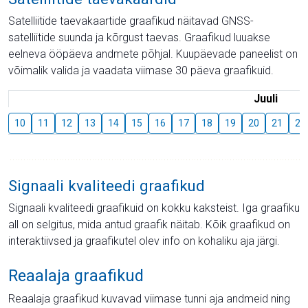
Satelliitide taevakaartide graafikud näitavad GNSS-
satelliitide suunda ja kõrgust taevas. Graafikud luuakse
eelneva ööpäeva andmete põhjal. Kuupäevade paneelist on
võimalik valida ja vaadata viimase 30 päeva graafikuid.
Juuli
10
11
12
13
14
15
16
17
18
19
20
21
22
Signaali kvaliteedi graafikud
Signaali kvaliteedi graafikuid on kokku kaksteist. Iga graafiku
all on selgitus, mida antud graafik näitab. Kõik graafikud on
interaktiivsed ja graafikutel olev info on kohaliku aja järgi.
Reaalaja graafikud
Reaalaja graafikud kuvavad viimase tunni aja andmeid ning