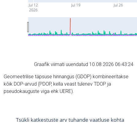
Jul 12
Jul 19
Jul 26
2026
Graafik viimati uuendatud 10.08.2026 06:43:24
Geomeetrilise täpsuse hinnangus (GDOP) kombineeritakse
kõik DOP-arvud (PDOP, kella veast tulenev TDOP ja
pseudokauguste viga ehk UERE).
Tsükli katkestuste arv tuhande vaatluse kohta