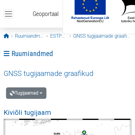
Liigu edasi põhisisu juurde
Geoportaal
Avaleht
Ruumiandmed
ESTPOS
GNSS tugijaamade graafikud
Ava menüü: Ruumiandmed
Ruumiandmed
GNSS tugijaamade graafikud
Tugijaamad
Kiviõli tugijaam