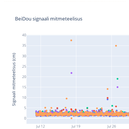
BeiDou signaali mitmeteelisus
40
35
Signaali mitmeteelisus (cm)
30
25
20
15
10
5
0
Jul 12
Jul 19
Jul 26