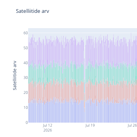
Satelliitide arv
60
50
40
Satelliitide arv
30
20
10
0
Jul 12
Jul 19
Jul 2
2026