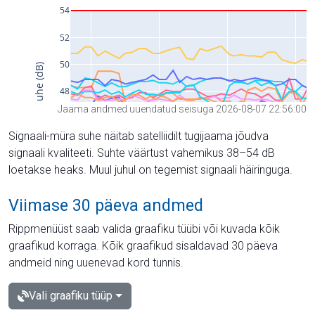
Jaama andmed uuendatud seisuga 2026-08-07 22:56:00
Signaali-müra suhe näitab satelliidilt tugijaama jõudva
signaali kvaliteeti. Suhte väärtust vahemikus 38–54 dB
loetakse heaks. Muul juhul on tegemist signaali häiringuga.
Viimase 30 päeva andmed
Rippmenüüst saab valida graafiku tüübi või kuvada kõik
graafikud korraga. Kõik graafikud sisaldavad 30 päeva
andmeid ning uuenevad kord tunnis.
Vali graafiku tüüp