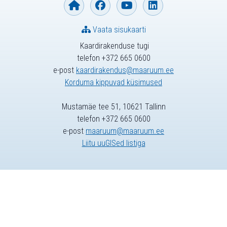
Vaata sisukaarti
Kaardirakenduse tugi
telefon +372 665 0600
e-post
kaardirakendus@maaruum.ee
Korduma kippuvad küsimused
Mustamäe tee 51, 10621 Tallinn
telefon +372 665 0600
e-post
maaruum@maaruum.ee
Liitu uuGISed listiga