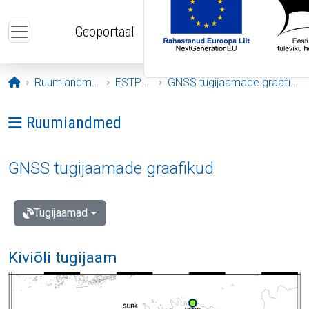
Liigu edasi põhisisu juurde
Geoportaal
Avaleht
Ruumiandmed
ESTPOS
GNSS tugijaamade graafikud
Ava menüü: Ruumiandmed
Ruumiandmed
GNSS tugijaamade graafikud
Tugijaamad
Kiviõli tugijaam