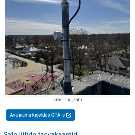
Kiviõli tugijaam
Ava jaama kirjeldus GPA-s
Satelliitide taevakaardid