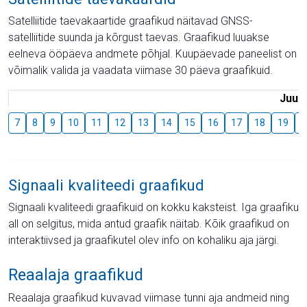
Satelliitide taevakaartide graafikud näitavad GNSS-
satelliitide suunda ja kõrgust taevas. Graafikud luuakse
eelneva ööpäeva andmete põhjal. Kuupäevade paneelist on
võimalik valida ja vaadata viimase 30 päeva graafikuid.
Juuli
7
8
9
10
11
12
13
14
15
16
17
18
19
2
Signaali kvaliteedi graafikud
Signaali kvaliteedi graafikuid on kokku kaksteist. Iga graafiku
all on selgitus, mida antud graafik näitab. Kõik graafikud on
interaktiivsed ja graafikutel olev info on kohaliku aja järgi.
Reaalaja graafikud
Reaalaja graafikud kuvavad viimase tunni aja andmeid ning