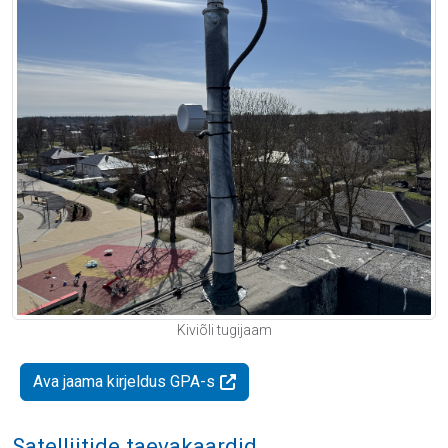
Kiviõli tugijaam
Ava jaama kirjeldus GPA-s
Satelliitide taevakaardid