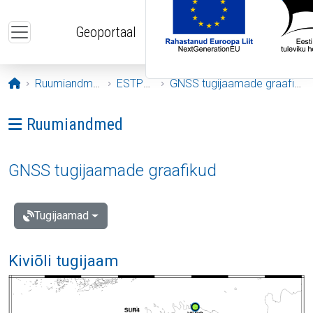
Liigu edasi põhisisu juurde
Geoportaal
Avaleht
Ruumiandmed
ESTPOS
GNSS tugijaamade graafikud
Ava menüü: Ruumiandmed
Ruumiandmed
GNSS tugijaamade graafikud
Tugijaamad
Kiviõli tugijaam