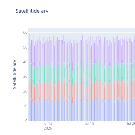
Satelliitide arv
60
50
40
Satelliitide arv
30
20
10
0
Jul 12
Jul 19
Jul 2
2026