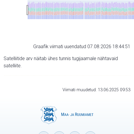
Graafik viimati uuendatud 07.08.2026 18:44:51
Satelliitide arv näitab ühes tunnis tugijaamale nähtavaid
satelliite.
Viimati muudetud: 13.06.2025 09:53