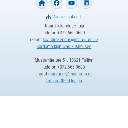
Vaata sisukaarti
Kaardirakenduse tugi
telefon +372 665 0600
e-post
kaardirakendus@maaruum.ee
Korduma kippuvad küsimused
Mustamäe tee 51, 10621 Tallinn
telefon +372 665 0600
e-post
maaruum@maaruum.ee
Liitu uuGISed listiga