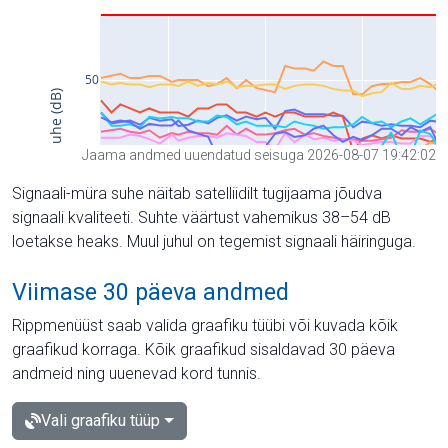
Jaama andmed uuendatud seisuga 2026-08-07 19:42:02
Signaali-müra suhe näitab satelliidilt tugijaama jõudva
signaali kvaliteeti. Suhte väärtust vahemikus 38–54 dB
loetakse heaks. Muul juhul on tegemist signaali häiringuga.
Viimase 30 päeva andmed
Rippmenüüst saab valida graafiku tüübi või kuvada kõik
graafikud korraga. Kõik graafikud sisaldavad 30 päeva
andmeid ning uuenevad kord tunnis.
Vali graafiku tüüp