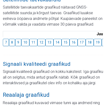
Satelliitide taevakaartide graafikud näitavad GNSS-
satelliitide suunda ja kõrgust taevas. Graafikud luuakse
eelneva ööpäeva andmete põhjal. Kuupäevade paneelist on
võimalik valida ja vaadata viimase 30 päeva graafikuid.
Juuli
7
8
9
10
11
12
13
14
15
16
17
18
19
2
Signaali kvaliteedi graafikud
Signaali kvaliteedi graafikuid on kokku kaksteist. Iga graafiku
all on selgitus, mida antud graafik näitab. Kõik graafikud on
interaktiivsed ja graafikutel olev info on kohaliku aja järgi.
Reaalaja graafikud
Reaalaja graafikud kuvavad viimase tunni aja andmeid ning