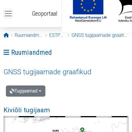
Liigu edasi põhisisu juurde
Geoportaal
Avaleht
Ruumiandmed
ESTPOS
GNSS tugijaamade graafikud
Ava menüü: Ruumiandmed
Ruumiandmed
GNSS tugijaamade graafikud
Tugijaamad
Kiviõli tugijaam