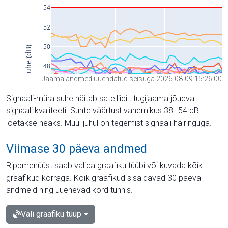
Jaama andmed uuendatud seisuga 2026-08-09 15:26:00
Signaali-müra suhe näitab satelliidilt tugijaama jõudva
signaali kvaliteeti. Suhte väärtust vahemikus 38–54 dB
loetakse heaks. Muul juhul on tegemist signaali häiringuga.
Viimase 30 päeva andmed
Rippmenüüst saab valida graafiku tüübi või kuvada kõik
graafikud korraga. Kõik graafikud sisaldavad 30 päeva
andmeid ning uuenevad kord tunnis.
Vali graafiku tüüp