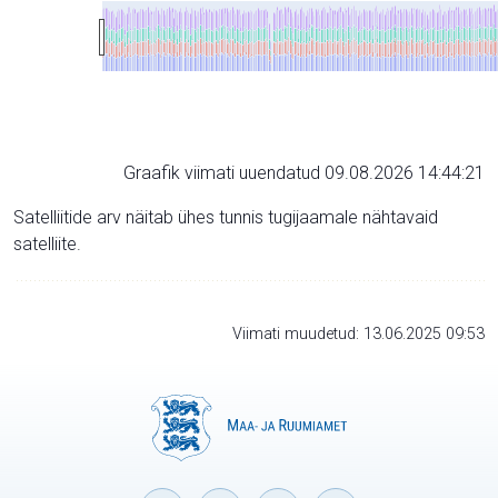
Graafik viimati uuendatud 09.08.2026 14:44:21
Satelliitide arv näitab ühes tunnis tugijaamale nähtavaid
satelliite.
Viimati muudetud: 13.06.2025 09:53