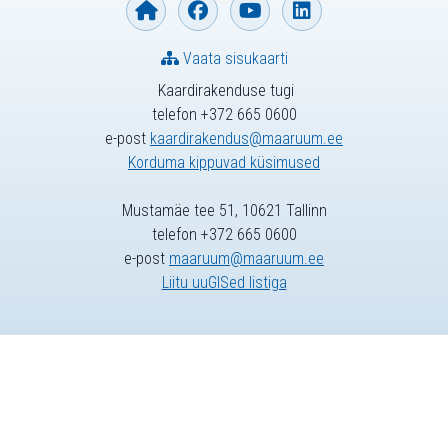
Vaata sisukaarti
Kaardirakenduse tugi
telefon +372 665 0600
e-post
kaardirakendus@maaruum.ee
Korduma kippuvad küsimused
Mustamäe tee 51, 10621 Tallinn
telefon +372 665 0600
e-post
maaruum@maaruum.ee
Liitu uuGISed listiga