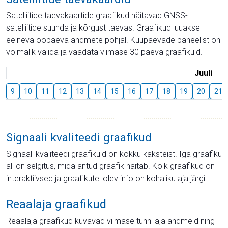
Satelliitide taevakaartide graafikud näitavad GNSS-
satelliitide suunda ja kõrgust taevas. Graafikud luuakse
eelneva ööpäeva andmete põhjal. Kuupäevade paneelist on
võimalik valida ja vaadata viimase 30 päeva graafikuid.
Juuli
9
10
11
12
13
14
15
16
17
18
19
20
21
Signaali kvaliteedi graafikud
Signaali kvaliteedi graafikuid on kokku kaksteist. Iga graafiku
all on selgitus, mida antud graafik näitab. Kõik graafikud on
interaktiivsed ja graafikutel olev info on kohaliku aja järgi.
Reaalaja graafikud
Reaalaja graafikud kuvavad viimase tunni aja andmeid ning