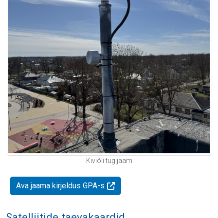
Kiviõli tugijaam
Ava jaama kirjeldus GPA-s
Satelliitide taevakaardid