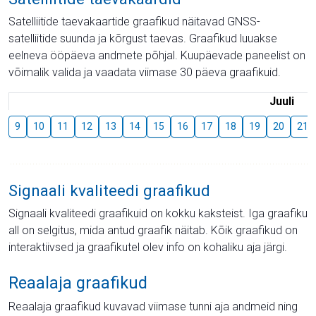
Satelliitide taevakaartide graafikud näitavad GNSS-
satelliitide suunda ja kõrgust taevas. Graafikud luuakse
eelneva ööpäeva andmete põhjal. Kuupäevade paneelist on
võimalik valida ja vaadata viimase 30 päeva graafikuid.
Juuli
9
10
11
12
13
14
15
16
17
18
19
20
21
Signaali kvaliteedi graafikud
Signaali kvaliteedi graafikuid on kokku kaksteist. Iga graafiku
all on selgitus, mida antud graafik näitab. Kõik graafikud on
interaktiivsed ja graafikutel olev info on kohaliku aja järgi.
Reaalaja graafikud
Reaalaja graafikud kuvavad viimase tunni aja andmeid ning