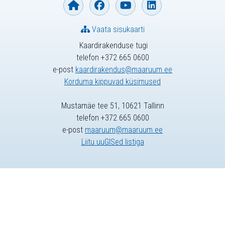
Vaata sisukaarti
Kaardirakenduse tugi
telefon +372 665 0600
e-post
kaardirakendus@maaruum.ee
Korduma kippuvad küsimused
Mustamäe tee 51, 10621 Tallinn
telefon +372 665 0600
e-post
maaruum@maaruum.ee
Liitu uuGISed listiga