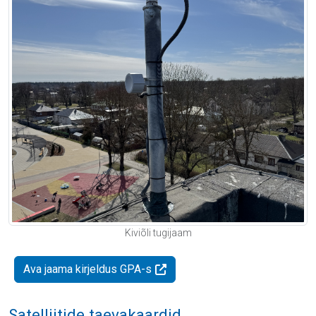
Kiviõli tugijaam
Ava jaama kirjeldus GPA-s
Satelliitide taevakaardid