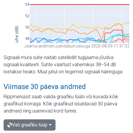
Jaama andmed uuendatud seisuga 2026-08-09 11:37:02
Signaali-müra suhe näitab satelliidilt tugijaama jõudva
signaali kvaliteeti. Suhte väärtust vahemikus 38–54 dB
loetakse heaks. Muul juhul on tegemist signaali häiringuga.
Viimase 30 päeva andmed
Rippmenüüst saab valida graafiku tüübi või kuvada kõik
graafikud korraga. Kõik graafikud sisaldavad 30 päeva
andmeid ning uuenevad kord tunnis.
Vali graafiku tüüp