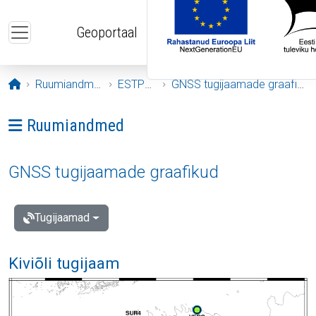
Liigu edasi põhisisu juurde
Geoportaal
Avaleht
Ruumiandmed
ESTPOS
GNSS tugijaamade graafikud
Ava menüü: Ruumiandmed
Ruumiandmed
GNSS tugijaamade graafikud
Tugijaamad
Kiviõli tugijaam