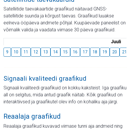
Satelliitide taevakaartide graafikud näitavad GNSS-
satelliitide suunda ja kõrgust taevas. Graafikud luuakse
eelneva ööpäeva andmete põhjal. Kuupäevade paneelist on
võimalik valida ja vaadata viimase 30 päeva graafikuid.
Juuli
9
10
11
12
13
14
15
16
17
18
19
20
21
Signaali kvaliteedi graafikud
Signaali kvaliteedi graafikuid on kokku kaksteist. Iga graafiku
all on selgitus, mida antud graafik näitab. Kõik graafikud on
interaktiivsed ja graafikutel olev info on kohaliku aja järgi.
Reaalaja graafikud
Reaalaja graafikud kuvavad viimase tunni aja andmeid ning