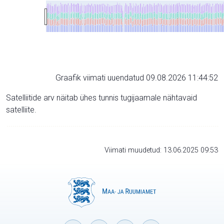
Graafik viimati uuendatud 09.08.2026 11:44:52
Satelliitide arv näitab ühes tunnis tugijaamale nähtavaid
satelliite.
Viimati muudetud: 13.06.2025 09:53