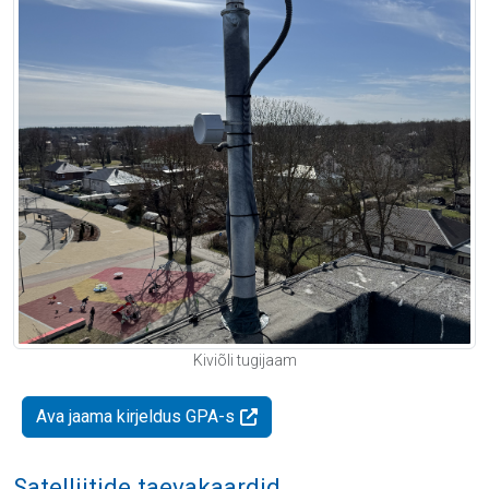
Kiviõli tugijaam
Ava jaama kirjeldus GPA-s
Satelliitide taevakaardid