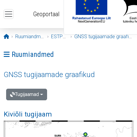
Liigu edasi põhisisu juurde
Geoportaal
Avaleht
Ruumiandmed
ESTPOS
GNSS tugijaamade graafikud
Ava menüü: Ruumiandmed
Ruumiandmed
GNSS tugijaamade graafikud
Tugijaamad
Kiviõli tugijaam