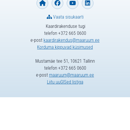
Vaata sisukaarti
Kaardirakenduse tugi
telefon +372 665 0600
e-post
kaardirakendus@maaruum.ee
Korduma kippuvad küsimused
Mustamäe tee 51, 10621 Tallinn
telefon +372 665 0600
e-post
maaruum@maaruum.ee
Liitu uuGISed listiga