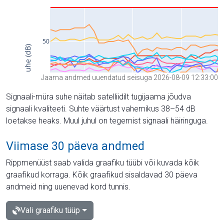
Jaama andmed uuendatud seisuga 2026-08-09 12:33:00
Signaali-müra suhe näitab satelliidilt tugijaama jõudva
signaali kvaliteeti. Suhte väärtust vahemikus 38–54 dB
loetakse heaks. Muul juhul on tegemist signaali häiringuga.
Viimase 30 päeva andmed
Rippmenüüst saab valida graafiku tüübi või kuvada kõik
graafikud korraga. Kõik graafikud sisaldavad 30 päeva
andmeid ning uuenevad kord tunnis.
Vali graafiku tüüp