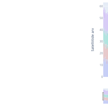
60
50
40
Satelliitide arv
30
20
10
0