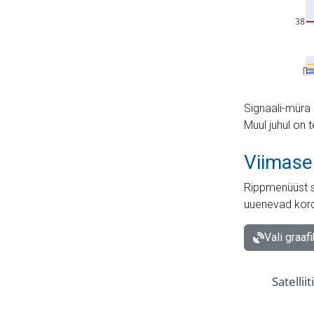
Signaali-müra 
Muul juhul on 
Viimase
Rippmenüüst s
uuenevad kord
Vali graaf
Satellii