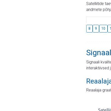
Satelliitide t
andmete põhja
8
9
10
Signaal
Signaali kvali
interaktiivsed 
Reaalaj
Reaalaja graa