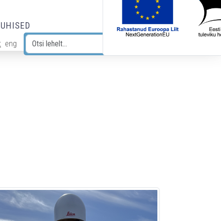
JUHISED
t
eng
Otsi