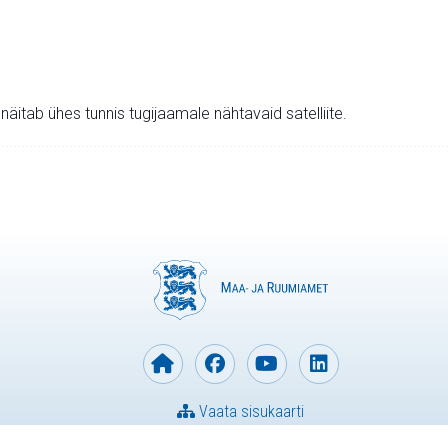
v näitab ühes tunnis tugijaamale nähtavaid satelliite.
Vaata sisukaarti