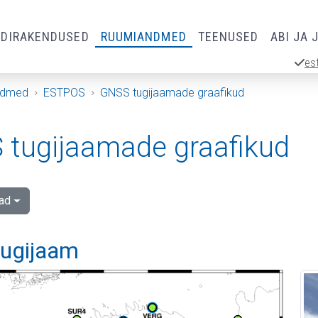
RDIRAKENDUSED
RUUMIANDMED
TEENUSED
ABI JA 
es
ndmed
ESTPOS
GNSS tugijaamade graafikud
tugijaamade graafikud
ad
 tugijaam