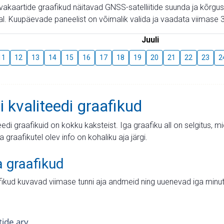
aevakaartide graafikud näitavad GNSS-satelliitide suunda ja kõr
l. Kuupäevade paneelist on võimalik valida ja vaadata viimase 3
Juuli
11
12
13
14
15
16
17
18
19
20
21
22
23
2
i kvaliteedi graafikud
teedi graafikuid on kokku kaksteist. Iga graafiku all on selgitus, 
ja graafikutel olev info on kohaliku aja järgi.
a graafikud
fikud kuvavad viimase tunni aja andmeid ning uuenevad iga minut