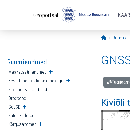
Liigu edasi põhisisu juurde
Geoportaal
KAA
Avaleht
Ruumia
GNSS 
Ruumiandmed
Maakatastri andmed
Ava alammenüü
Eesti topograafia andmekogu
Ava alammenüü
Tugijaam
Kitsenduste andmed
Ava alammenüü
Ortofotod
Ava alammenüü
Kiviõli
Geo3D
Ava alammenüü
Kaldaerofotod
Kõrgusandmed
Ava alammenüü