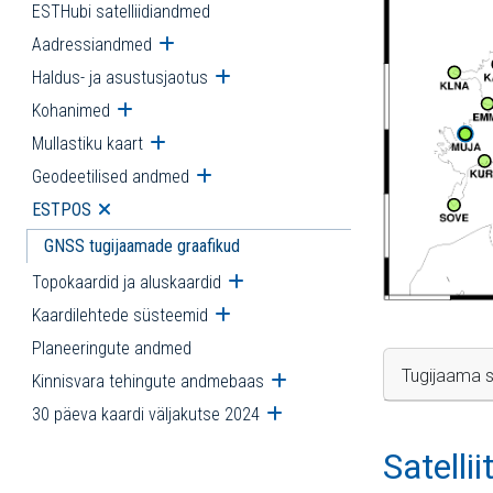
ESTHubi satelliidiandmed
Aadressiandmed
Ava alammenüü
Haldus- ja asustusjaotus
Ava alammenüü
Kohanimed
Ava alammenüü
Mullastiku kaart
Ava alammenüü
Geodeetilised andmed
Ava alammenüü
ESTPOS
Ava alammenüü
GNSS tugijaamade graafikud
Topokaardid ja aluskaardid
Ava alammenüü
Kaardilehtede süsteemid
Ava alammenüü
Planeeringute andmed
Tugijaama s
Kinnisvara tehingute andmebaas
Ava alammenüü
30 päeva kaardi väljakutse 2024
Ava alammenüü
Satelli