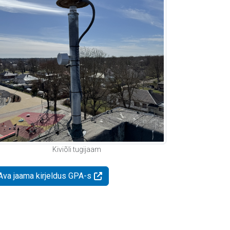
Kiviõli tugijaam
Ava jaama kirjeldus GPA-s