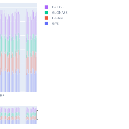
BeiDou
GLONASS
Galileo
GPS
g 2