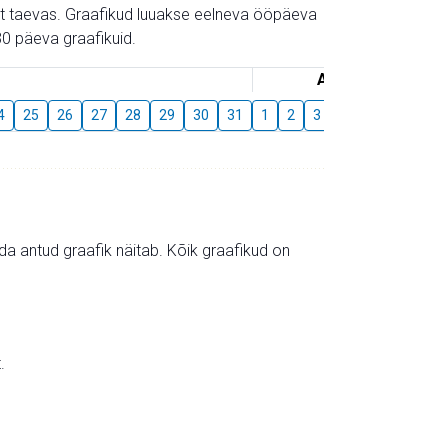
gust taevas. Graafikud luuakse eelneva ööpäeva
0 päeva graafikuid.
August
4
25
26
27
28
29
30
31
1
2
3
4
5
6
7
mida antud graafik näitab. Kõik graafikud on
.