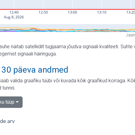
Jaam
suhe näitab satelliidilt tugijaama jõudva signaali kvaliteeti. Su
tegemist signaali häiringuga.
 30 päeva andmed
aab valida graafiku tüübi või kuvada kõik graafikud korraga. Kõ
 tunnis.
iku tüüp
tide arv