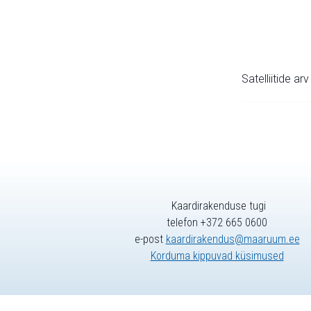
Satelliitide ar
Kaardirakenduse tugi
telefon +372 665 0600
e-post
kaardirakendus@maaruum.ee
Korduma kippuvad küsimused