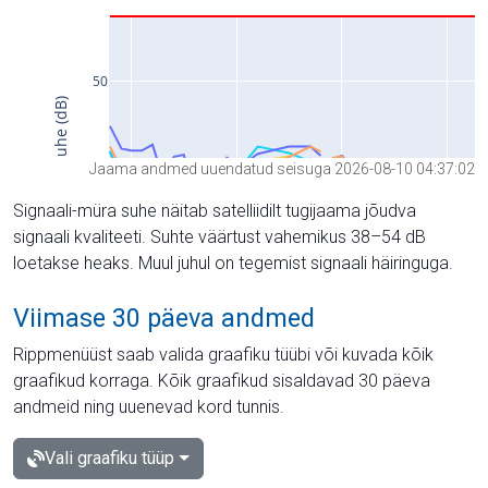
Jaama andmed uuendatud seisuga 2026-08-10 04:37:02
Signaali-müra suhe näitab satelliidilt tugijaama jõudva
signaali kvaliteeti. Suhte väärtust vahemikus 38–54 dB
loetakse heaks. Muul juhul on tegemist signaali häiringuga.
Viimase 30 päeva andmed
Rippmenüüst saab valida graafiku tüübi või kuvada kõik
graafikud korraga. Kõik graafikud sisaldavad 30 päeva
andmeid ning uuenevad kord tunnis.
Vali graafiku tüüp