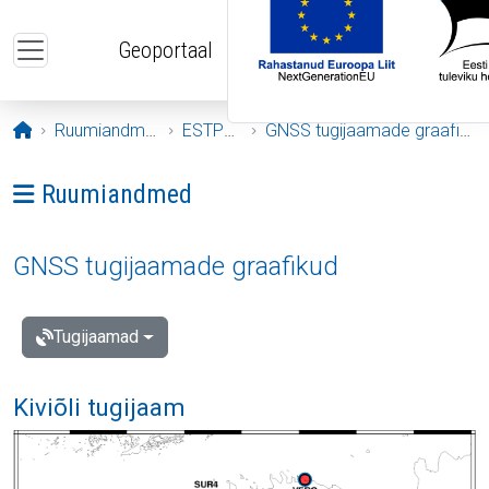
Liigu edasi põhisisu juurde
Geoportaal
Avaleht
Ruumiandmed
ESTPOS
GNSS tugijaamade graafikud
Ava menüü: Ruumiandmed
Ruumiandmed
GNSS tugijaamade graafikud
Tugijaamad
Kiviõli tugijaam