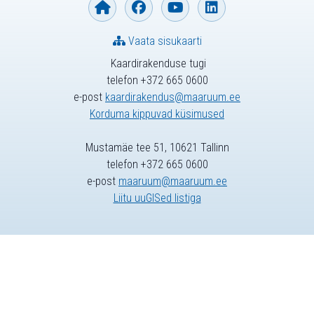
Vaata sisukaarti
Kaardirakenduse tugi
telefon +372 665 0600
e-post
kaardirakendus@maaruum.ee
Korduma kippuvad küsimused
Mustamäe tee 51, 10621 Tallinn
telefon +372 665 0600
e-post
maaruum@maaruum.ee
Liitu uuGISed listiga