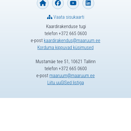
Vaata sisukaarti
Kaardirakenduse tugi
telefon +372 665 0600
e-post
kaardirakendus@maaruum.ee
Korduma kippuvad küsimused
Mustamäe tee 51, 10621 Tallinn
telefon +372 665 0600
e-post
maaruum@maaruum.ee
Liitu uuGISed listiga