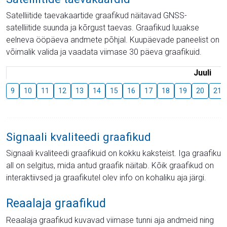
Satelliitide taevakaartide graafikud näitavad GNSS-
satelliitide suunda ja kõrgust taevas. Graafikud luuakse
eelneva ööpäeva andmete põhjal. Kuupäevade paneelist on
võimalik valida ja vaadata viimase 30 päeva graafikuid.
Juuli
9
10
11
12
13
14
15
16
17
18
19
20
21
Signaali kvaliteedi graafikud
Signaali kvaliteedi graafikuid on kokku kaksteist. Iga graafiku
all on selgitus, mida antud graafik näitab. Kõik graafikud on
interaktiivsed ja graafikutel olev info on kohaliku aja järgi.
Reaalaja graafikud
Reaalaja graafikud kuvavad viimase tunni aja andmeid ning