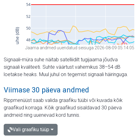
Jaama andmed uuendatud seisuga 2026-08-09 05:14:05
Signaali-müra suhe näitab satelliidilt tugijaama jõudva
signaali kvaliteeti. Suhte väärtust vahemikus 38–54 dB
loetakse heaks. Muul juhul on tegemist signaali häiringuga.
Viimase 30 päeva andmed
Rippmenüüst saab valida graafiku tüübi või kuvada kõik
graafikud korraga. Kõik graafikud sisaldavad 30 päeva
andmeid ning uuenevad kord tunnis.
Vali graafiku tüüp