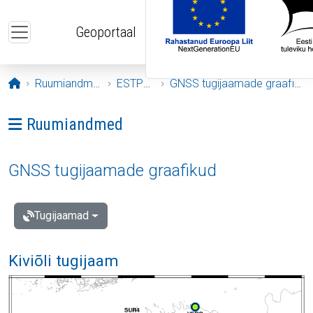
Liigu edasi põhisisu juurde
Geoportaal
Avaleht
Ruumiandmed
ESTPOS
GNSS tugijaamade graafikud
Ava menüü: Ruumiandmed
Ruumiandmed
GNSS tugijaamade graafikud
Tugijaamad
Kiviõli tugijaam