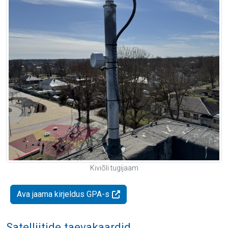
Kiviõli tugijaam
Ava jaama kirjeldus GPA-s
Satelliitide taevakaardid