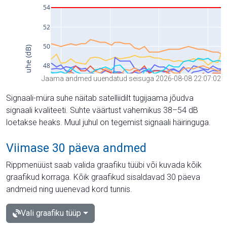
Jaama andmed uuendatud seisuga 2026-08-08 22:07:02
Signaali-müra suhe näitab satelliidilt tugijaama jõudva
signaali kvaliteeti. Suhte väärtust vahemikus 38–54 dB
loetakse heaks. Muul juhul on tegemist signaali häiringuga.
Viimase 30 päeva andmed
Rippmenüüst saab valida graafiku tüübi või kuvada kõik
graafikud korraga. Kõik graafikud sisaldavad 30 päeva
andmeid ning uuenevad kord tunnis.
Vali graafiku tüüp