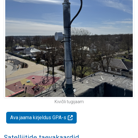
Kiviõli tugijaam
Ava jaama kirjeldus GPA-s
Satelliitide taevakaardid