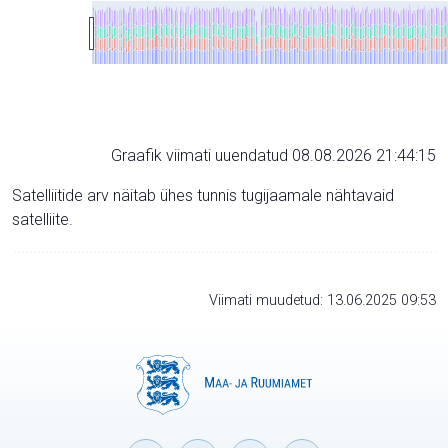
Graafik viimati uuendatud 08.08.2026 21:44:15
Satelliitide arv näitab ühes tunnis tugijaamale nähtavaid
satelliite.
Viimati muudetud: 13.06.2025 09:53