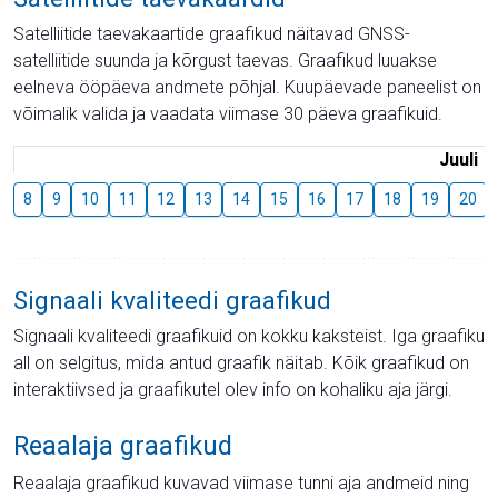
Satelliitide taevakaartide graafikud näitavad GNSS-
satelliitide suunda ja kõrgust taevas. Graafikud luuakse
eelneva ööpäeva andmete põhjal. Kuupäevade paneelist on
võimalik valida ja vaadata viimase 30 päeva graafikuid.
Juuli
8
9
10
11
12
13
14
15
16
17
18
19
20
Signaali kvaliteedi graafikud
Signaali kvaliteedi graafikuid on kokku kaksteist. Iga graafiku
all on selgitus, mida antud graafik näitab. Kõik graafikud on
interaktiivsed ja graafikutel olev info on kohaliku aja järgi.
Reaalaja graafikud
Reaalaja graafikud kuvavad viimase tunni aja andmeid ning