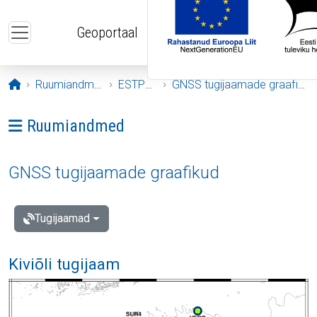
Liigu edasi põhisisu juurde
Geoportaal
Avaleht
Ruumiandmed
ESTPOS
GNSS tugijaamade graafikud
Ava menüü: Ruumiandmed
Ruumiandmed
GNSS tugijaamade graafikud
Tugijaamad
Kiviõli tugijaam