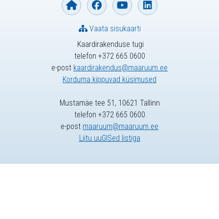
Vaata sisukaarti
Kaardirakenduse tugi
telefon +372 665 0600
e-post
kaardirakendus@maaruum.ee
Korduma kippuvad küsimused
Mustamäe tee 51, 10621 Tallinn
telefon +372 665 0600
e-post
maaruum@maaruum.ee
Liitu uuGISed listiga