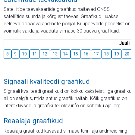
Satelliitide taevakaartide graafikud näitavad GNSS-
satelliitide suunda ja kõrgust taevas. Graafikud luuakse
eelneva ööpäeva andmete põhjal. Kuupäevade paneelist on
võimalik valida ja vaadata viimase 30 päeva graafikuid.
Juuli
8
9
10
11
12
13
14
15
16
17
18
19
20
Signaali kvaliteedi graafikud
Signaali kvaliteedi graafikuid on kokku kaksteist. Iga graafiku
all on selgitus, mida antud graafik näitab. Kõik graafikud on
interaktiivsed ja graafikutel olev info on kohaliku aja järgi.
Reaalaja graafikud
Reaalaja graafikud kuvavad viimase tunni aja andmeid ning