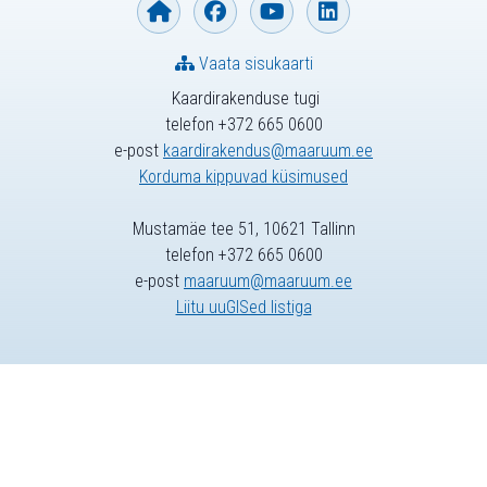
Vaata sisukaarti
Kaardirakenduse tugi
telefon +372 665 0600
e-post
kaardirakendus@maaruum.ee
Korduma kippuvad küsimused
Mustamäe tee 51, 10621 Tallinn
telefon +372 665 0600
e-post
maaruum@maaruum.ee
Liitu uuGISed listiga