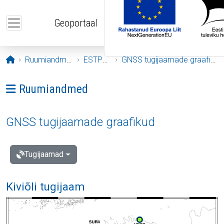
Liigu edasi põhisisu juurde
Geoportaal
Avaleht
Ruumiandmed
ESTPOS
GNSS tugijaamade graafikud
Ava menüü: Ruumiandmed
Ruumiandmed
GNSS tugijaamade graafikud
Tugijaamad
Kiviõli tugijaam