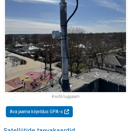
Kiviõli tugijaam
Ava jaama kirjeldus GPA-s
Satelliitide taevakaardid