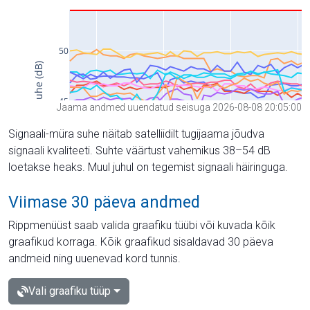
Jaama andmed uuendatud seisuga 2026-08-08 20:05:00
Signaali-müra suhe näitab satelliidilt tugijaama jõudva
signaali kvaliteeti. Suhte väärtust vahemikus 38–54 dB
loetakse heaks. Muul juhul on tegemist signaali häiringuga.
Viimase 30 päeva andmed
Rippmenüüst saab valida graafiku tüübi või kuvada kõik
graafikud korraga. Kõik graafikud sisaldavad 30 päeva
andmeid ning uuenevad kord tunnis.
Vali graafiku tüüp